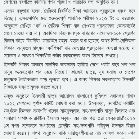
সেশনের নবগঠিত কমিটির শপথ গ্রহণ ও পরিচিতি সভা অনুষ্ঠিত হয়।
এসময় বক্তারা বলেন, নৈকিতা বিবর্জিত শিক্ষা আমাদের প্রজন্মকে ধ্বংস করে
দিচ্ছে। এসএসসি’র মত গুরুত্বপূর্ণ পাবলিক পরীক্ষা-২০২৩ ইং এ করোনার
অজুহাত দেখিয়ে “ধর্ম ও নৈতিক শিক্ষা” বাদ দেওয়ার প্রস্তাবনা কোনভাবেই
মেনে নেওয়া যায় না। একদিকে বিজ্ঞানমনস্ক বানানোর নামে ৯ম-১০ম শ্রেণির
বিজ্ঞান বইয়ে বিতর্কিত ‘ডারউইন তত্ত্ব’ বহাল রাখা হয়েছে অথচ নীতি-নৈতিকতা
শিক্ষার অন্যতম মাধ্যম “ধর্মশিক্ষা” বাদ দেওয়ার প্রস্তাবনা দেওয়া হয়েছে যা
সচেতন ও সাধারণ শিক্ষার্থীরা গভীর চক্রান্তের অংশ হিসেবে দেখছে।
ইসলামী শিক্ষার অভাবে মানসিক ভারসাম্য হারিয়ে দেশে প্রতি বছর শত শত
মানুষ আত্মহত্যার পথ বেছে নিচ্ছে। কাজেই ছাত্র, যুব সমাজ ও দেশের
মানুষকে নৈতিকভাবে গড়ে তুলতে হবে। এ জন্য শিক্ষার সকলস্তরে ইসলামী
শিক্ষাকে বাধ্যতামূলক করতে হবে।
উক্ত অনুষ্ঠানে ইসলামী ছাত্র আন্দোলন বাংলাদেশ কুমিল্লা মহানগর শাখার
২০২২ সেশনের পূর্ণাঙ্গ কমিটি ঘোষণা করা হয়। উল্লেখ্য, নবগঠিত কমিটির
উর্দ্ধতন তিনজন সভাপতি খালেদ সাইফুল্লাহ, সহ-সভাপতি মাসুম বিল্লাহ এবং
সাধারণ সম্পাদক রবিউল ইসলাম সবুজ- এর নাম গত ৩রা ফেব্রুয়ারি’২০২২
১ম নগর সম্মেলনে সংগঠনের কেন্দ্রীয় সহ-সভাপতি শরিফুল ইসলাম রিয়াদ
ঘোষণা করেন। শপথ অনুষ্ঠানে বাকি দায়িত্বশীলদের নাম ঘোষণা করেন নগর