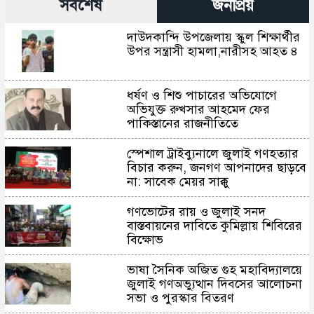
সর্বশেষ
জনপ্রিয়
দাউদকান্দি উপজেলায় স্কুল শিক্ষার্থীর
উপর সন্ত্রাসী হামলা,নারীসহ আহত ৪
ধর্ষণ ও শিশু পাচারের অভিযোগে
অভিযুক্ত রুখসার আহমেদ ফের
পাকিস্তানের রাজনীতিতে
স্পেশাল ট্রাইব্যুনালে জুলাই গণহত্যার
বিচার করুন, জনগণ আপনাদের ছাড়বে
না: সাবেক মেয়র সাক্কু
গণভোটের রায় ও জুলাই সনদ
বাস্তবায়নের দাবিতে কুমিল্লায় শিবিরের
বিক্ষোভ
ভাষা সৈনিক অজিত গুহ মহাবিদ্যালয়ে
জুলাই গণঅভ্যুত্থান দিবসের আলোচনা
সভা ও পুরস্কার বিতরণ