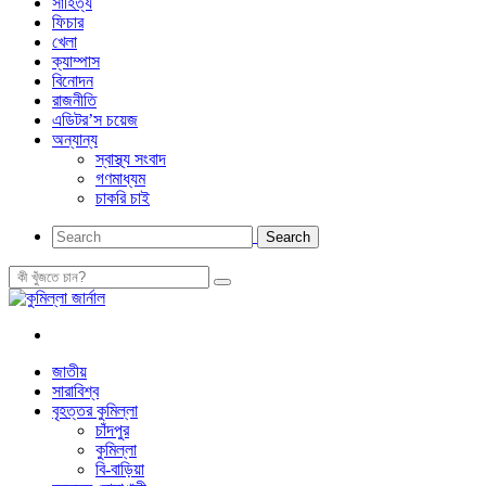
সাহিত্য
ফিচার
খেলা
ক্যাম্পাস
বিনোদন
রাজনীতি
এডিটর’স চয়েজ
অন্যান্য
স্বাস্থ্য সংবাদ
গণমাধ্যম
চাকরি চাই
জাতীয়
সারাবিশ্ব
বৃহত্তর কুমিল্লা
চাঁদপুর
কুমিল্লা
বি-বাড়িয়া