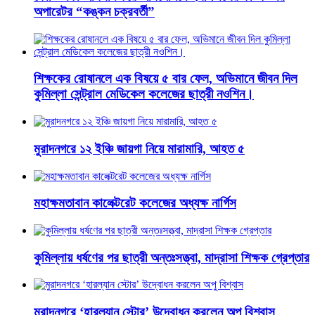
অপারেটর “কঙ্কন চক্রবর্তী”
শিক্ষকের রোষানলে এক বিষয়ে ৫ বার ফেল, অভিমানে জীবন দিল
কুমিল্লা সেন্ট্রাল মেডিকেল কলেজের ছাত্রী নওশিন।
মুরাদনগরে ১২ ইঞ্চি জায়গা নিয়ে মারামারি, আহত ৫
মহাক্ষমতাবান কালেক্টরেট কলেজের অধ্যক্ষ নার্গিস
কুমিল্লায় ধর্ষণের পর ছাত্রী অন্তঃসত্ত্বা, মাদ্রাসা শিক্ষক গ্রেপ্তার
মুরাদনগরে ‘হারল্যান স্টোর’ উদ্বোধন করলেন অপু বিশ্বাস