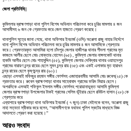
জেলা প্রতিনিধি||
কুমিল্লার ব্রাহ্মণপাড়া থানা পুলিশ বিশেষ অভিযান পরিচালনা করে চুরির মামলায় ৪ জন
আসামীসহ ৬ জন কে গ্রেফতার করে জেল হাজতে প্রেরণ করেছে।
থানাপুলিশ সূত্রে জানা গেছে, থানা অফিসার ইনচার্জ (ওসি) অপ্পেলা রাজু নাহার নির্দেশে
থানা পুলিশ বিশেষ অভিযান পরিচালনা করে চুরির মামলার ৪ জন আসামিকে গ্রেপ্তার
করে। গ্রেফতারকৃত আসামিরা হলো চাঁদপুর জেলার হাজীগঞ্জ থানার শীদলা গ্রামের মৃত
কাজমে আলীর ছেলে মোঃ মোক্তার হোসেন (৬৫) , কুমিল্লা জেলার নাঙ্গলকোট থানার
হাকমি আলীর ছেলে মোঃ শাহাবুদ্দিন (৫৫), কুমিল্লা জেলার দেবিদ্বার থানার ওয়াহদেপুর
গ্রামের নারায়ণ চন্দ্র রায়ের ছেলে সুমন চন্দ্র রায় (৩৫) এবং একই এলাকার মৃত হারাধন
চন্দ্র রায়ের ছেলে কৃষ্ণচন্দ্র রায় (৬০)।
এছাড়া এসআই মফিজুর রহমান সঙ্গীয় ফোর্সসহ এজাহারনামীয় আসামি মোঃ রুবেল(২৫) কে
গ্রফতার করে। রুবেল ব্রাহ্মণপাড়া থানার সাহেবাবাদ গ্রামের ফরিদ মিয়ার ছেলে।
অপরদিকে এসআই শফিকুল ইসলাম সঙ্গীয় ফোর্সসহ পরোয়ানাভুক্ত আসামি কুমিল্লা
জেলার ব্রাহ্মণপাড়া উপজেলার টাকই গ্রামের সেলিম ভূঁইয়ার ছেলে রবিউল হাসান (২৮) কে
গ্রেপ্তার করে
এব্যাপারে ব্রাহ্মণপাড়া থানা অফিসার ইনচার্জ ( ৭ জুন) ঢাকা মেইলকে বলেন, অপ্পেলা রাজু
নাহা সত্যতা স্বীকার করে বলেন, “আসামীগণকে যথাযথ পুলিশ স্কটের মাধ্যমে বিজ্ঞ
আদালতে প্রেরণ করা হয়েছে।”
আরও সংবাদ