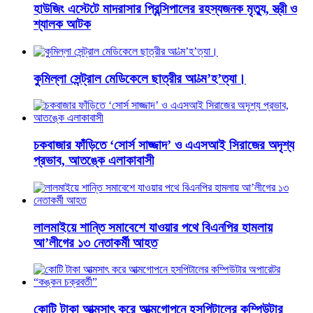
হাউজিং এস্টেটে মাদরাসার প্রিন্সিপালের রহস্যজনক মৃত্যু, স্ত্রী ও
শ্যালক আটক
কুমিল্লা সেন্ট্রাল মেডিকেলে ছাত্রীর আ’ত্ম’হ’ত্যা।
চকবাজার ফাঁড়িতে ‘সোর্স সাজ্জাদ’ ও এএসআই সিরাজের অদৃশ্য
প্রভাব, আতঙ্কে এলাকাবাসী
লালমাইয়ে শান্তি সমাবেশে যাওয়ার পথে বিএনপির হামলায়
আ’লীগের ১৩ নেতাকর্মী আহত
কোটি টাকা আত্মসাৎ করে আত্মগোপনে হসপিটালের কম্পিউটার