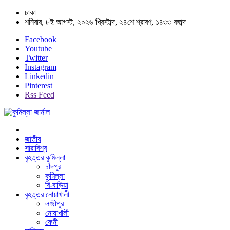
ঢাকা
শনিবার, ৮ই আগস্ট, ২০২৬ খ্রিস্টাব্দ, ২৪শে শ্রাবণ, ১৪৩৩ বঙ্গাব্দ
Facebook
Youtube
Twitter
Instagram
Linkedin
Pinterest
Rss Feed
জাতীয়
সারাবিশ্ব
বৃহত্তর কুমিল্লা
চাঁদপুর
কুমিল্লা
বি-বাড়িয়া
বৃহত্তর নোয়াখালী
লক্ষ্মীপুর
নোয়াখালী
ফেনী