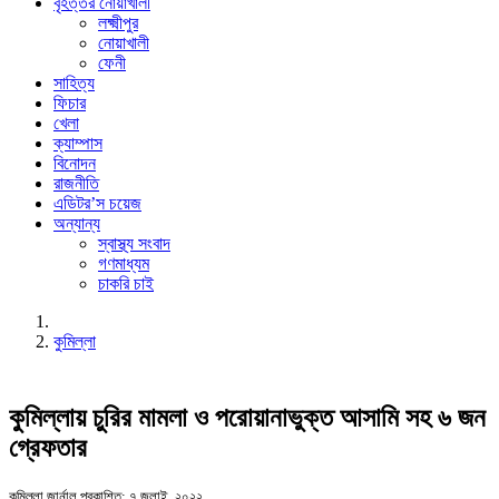
বৃহত্তর নোয়াখালী
লক্ষ্মীপুর
নোয়াখালী
ফেনী
সাহিত্য
ফিচার
খেলা
ক্যাম্পাস
বিনোদন
রাজনীতি
এডিটর’স চয়েজ
অন্যান্য
স্বাস্থ্য সংবাদ
গণমাধ্যম
চাকরি চাই
কুমিল্লা
কুমিল্লায় চুরির মামলা ও পরোয়ানাভুক্ত আসামি সহ ৬ জন
গ্রেফতার
কুমিল্লা জার্নাল
প্রকাশিত: ৭ জুলাই, ২০২২