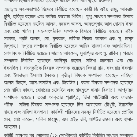
সম্পাদক হিসাবে নির্বাচিত হয়েছেন জায়েদ বিন অলি ভূঁইয়া রওনক।
এছাড়াও সহ-সভাপতি হিসেবে নির্বাচিত হয়েছেন কাজী জি এইছ রাজু, আকরাম
মুন্সি, হাবিবুর রহমান এবং কানিজ ফাতেমা শিরিন। যুগ্ম-সাধারণ সম্পাদক হিসাবে
নির্বাচিত হয়েছেন মহসিন আলম, বদরুল আলম, আবদুল্লাহ আল নোমান ইমন
এবং মোঃ খলিল। সহ-সাংগঠনিক সম্পাদক হিসাবে নির্বাচিত হয়েছেন নাইম
সরকার, প্রমি আলম, মো. ফুরকান, নাফিজ সিরাজ আকাশ এবং মু. মাসুম
বিল্লাহ। দপ্তর সম্পাদক নির্বাচিত হয়েছেন আমির হামজা এবং আলাউদ্দিন।
কোষাধ্যক্ষ নির্বাচিত হয়েছেন সালেহ আহমেদ, মুবাশ্বির এবং মু. রাকিব। প্রচার
সম্পাদক নির্বাচিত হয়েছেন আনিসুর রহমান, মাইশা জান্নাত এবং মোঃ
ইসমাইল। সাংস্কৃতিক বিষয়ক সম্পাদক হয়েছেন বিজয়া রায়, সরওয়ার ইসলাম
এবং ইমদাদুল ইসলাম সৈকত। ক্রীড়া বিষয়ক সম্পাদক হয়েছেন নাহিদুল
আলম জিহাদ, আস-সামাউন এবং জিয়াউল। রক্ত বিষয়ক সম্পাদক হয়েছেন
মোঃ নাহিদ ফাহাদ, যোবায়ের হোসাইন এবং মাহমুদুল হাসান রিফাত। আপ্যায়ন
সম্পাদক হয়েছেন তহুরা আক্তার প্রাপ্তি, রিদা পাটোয়ারী এবং ফারহান
শরীফ। মহিলা বিষয়ক সম্পাদক হয়েছেন দিল আফরোজ চৌধুরী, ইয়াসমিন
নাহার এবং নাবিলা ইসলাম। কার্যকরী পরিষদের সদস্য নির্বাচিত হয়েছেন তৌহিদ
মেঘ, মোঃ বাতেন, সাকিব মাহমুদ, এম এইছ রবি, মশিউর রহমান এবং হাসান
আহমেদ।
কমিটি ঘোষণার পর সোমবার (২৬ সেপ্টেম্বর) কমিটির নির্বাচিত সাধারণ সম্পাদক