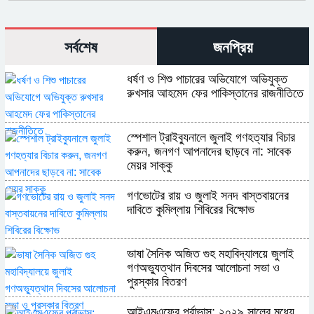
সর্বশেষ
জনপ্রিয়
ধর্ষণ ও শিশু পাচারের অভিযোগে অভিযুক্ত
রুখসার আহমেদ ফের পাকিস্তানের রাজনীতিতে
স্পেশাল ট্রাইব্যুনালে জুলাই গণহত্যার বিচার
করুন, জনগণ আপনাদের ছাড়বে না: সাবেক
মেয়র সাক্কু
গণভোটের রায় ও জুলাই সনদ বাস্তবায়নের
দাবিতে কুমিল্লায় শিবিরের বিক্ষোভ
ভাষা সৈনিক অজিত গুহ মহাবিদ্যালয়ে জুলাই
গণঅভ্যুত্থান দিবসের আলোচনা সভা ও
পুরস্কার বিতরণ
​আইএমএফের পূর্বাভাস: ২০২৯ সালের মধ্যে