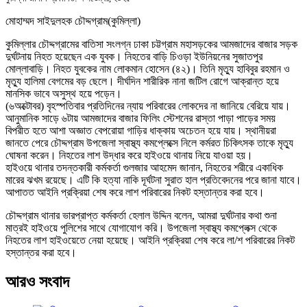
মোহাম্মদ সাইদুলহক চৌদ্দগ্রাম(কুমিল্লা)
কুমিল্লার চৌদ্দগ্রামের বাতিসা সংলগ্ন ঢাকা চট্টগ্রাম মহাসড়কের আমজাদের বাজার সড়ক
দুর্ঘটনায় নিহত হয়েছেন এক যুবক। নিহতের বাড়ি চিওড়া ইউনিয়নের সুজাতপুর
মোল্লাবাড়ি। নিহত যুবকের নাম লোকমান হোসেন (৪২)। তিনি মৃত্যু হাবিবুর রহমান ও
মৃত্যু হালিমা বেগমের বড় ছেলে। দীর্ঘদিন শারীরিক নানা জটিল রোগে আক্রান্ত হয়ে
মানসিক ভাবে অসুস্থ হয়ে পড়েন।
(৬অক্টোবর) বৃহস্পতিবার প্রতিদিনের ন্যায় পরিবারের লোকদের না জানিয়ে বেরিয়ে যায়।
আনুমানিক সাড়ে ৬টায় আমজাদের বাজার ফিলিং স্টেশনের রাস্তা পাড়া পাড়ের সময়
বিপরীত হতে আশা অজ্ঞাত বেপরোয়া গাড়ির ধাক্কায় অচেতন হয়ে যায়। স্থানীয়রা
জানতে পেরে চৌদ্দগ্রাম উপজেলা স্বাস্থ্য কমপ্লেক্সে নিলে কর্মরত চিকিৎসক তাকে মৃত্যু
ঘোষনা করেন। নিহতের লাশ উদ্ধার করে হাইওয়ে থানায় নিয়ে যাওয়া হয়।
হাইওয়ে থানার তদন্তকারী কর্মকর্তা গুলজার আহমেদ জানান, নিহতের শরীরে একাধিক
মারের ঝখম রয়েছে। এটি কি হত্যা নাকি দূর্ঘটনা সুরাত হাল প্রতিবেদনের পরে জানা যাবে।
আপাতত আইনি প্রক্রিয়া শেষ করে লাশ পরিবারের নিকট হস্তান্তর করা হবে।
চৌদ্দগ্রাম থানার ভারপ্রাপ্ত কর্মকর্তা হেলাল উদ্দিন বলেন, আমরা দুর্ঘটনার কথা শুনা
মাত্রই হাইওয়ে পুলিশের সাথে যোগাযোগ করি। উপজেলা স্বাস্থ্য কমপ্লেক্স থেকে
নিহতের লাশ হাইওয়েতে নেয়া হয়েছে। আইনি প্রক্রিয়া শেষ করে লা/শ পরিবারের নিকট
হস্তান্তর করা হবে।
আরও সংবাদ