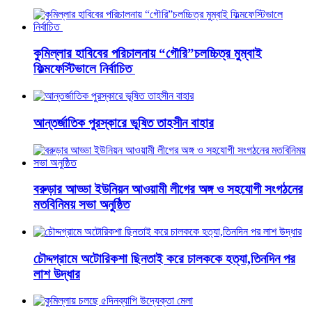
কুমিল্লার হাবিবের পরিচালনায় “গৌরি”চলচ্চিত্র মুম্বাই
ফিল্মফেস্টিভালে নির্বাচিত
আন্তর্জাতিক পুরস্কারে ভূষিত তাহসীন বাহার
বরুড়ার আড্ডা ইউনিয়ন আওয়ামী লীগের অঙ্গ ও সহযোগী সংগঠনের
মতবিনিময় সভা অনুষ্ঠিত
চৌদ্দগ্রামে অটোরিকশা ছিনতাই করে চালককে হত্যা,তিনদিন পর
লাশ উদ্ধার