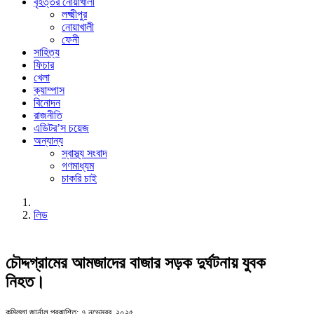
বৃহত্তর নোয়াখালী
লক্ষ্মীপুর
নোয়াখালী
ফেনী
সাহিত্য
ফিচার
খেলা
ক্যাম্পাস
বিনোদন
রাজনীতি
এডিটর’স চয়েজ
অন্যান্য
স্বাস্থ্য সংবাদ
গণমাধ্যম
চাকরি চাই
লিড
চৌদ্দগ্রামের আমজাদের বাজার সড়ক দুর্ঘটনায় যুবক
নিহত।
কুমিল্লা জার্নাল
প্রকাশিত: ৭ নভেম্বর, ২০২৫