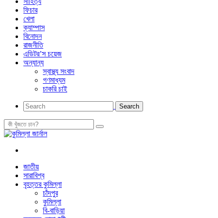
সাহিত্য
ফিচার
খেলা
ক্যাম্পাস
বিনোদন
রাজনীতি
এডিটর’স চয়েজ
অন্যান্য
স্বাস্থ্য সংবাদ
গণমাধ্যম
চাকরি চাই
জাতীয়
সারাবিশ্ব
বৃহত্তর কুমিল্লা
চাঁদপুর
কুমিল্লা
বি-বাড়িয়া