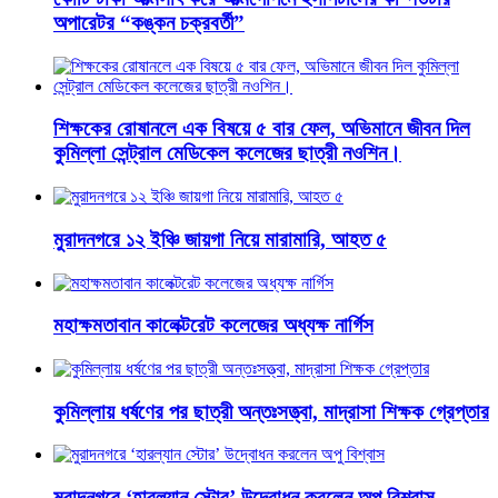
অপারেটর “কঙ্কন চক্রবর্তী”
শিক্ষকের রোষানলে এক বিষয়ে ৫ বার ফেল, অভিমানে জীবন দিল
কুমিল্লা সেন্ট্রাল মেডিকেল কলেজের ছাত্রী নওশিন।
মুরাদনগরে ১২ ইঞ্চি জায়গা নিয়ে মারামারি, আহত ৫
মহাক্ষমতাবান কালেক্টরেট কলেজের অধ্যক্ষ নার্গিস
কুমিল্লায় ধর্ষণের পর ছাত্রী অন্তঃসত্ত্বা, মাদ্রাসা শিক্ষক গ্রেপ্তার
মুরাদনগরে ‘হারল্যান স্টোর’ উদ্বোধন করলেন অপু বিশ্বাস