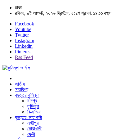
ঢাকা
রবিবার, ৯ই আগস্ট, ২০২৬ খ্রিস্টাব্দ, ২৫শে শ্রাবণ, ১৪৩৩ বঙ্গাব্দ
Facebook
Youtube
Twitter
Instagram
Linkedin
Pinterest
Rss Feed
জাতীয়
সারাবিশ্ব
বৃহত্তর কুমিল্লা
চাঁদপুর
কুমিল্লা
বি-বাড়িয়া
বৃহত্তর নোয়াখালী
লক্ষ্মীপুর
নোয়াখালী
ফেনী