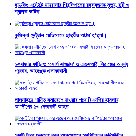
হাউজিং এস্টেটে মাদরাসার প্রিন্সিপালের রহস্যজনক মৃত্যু, স্ত্রী ও
শ্যালক আটক
কুমিল্লা সেন্ট্রাল মেডিকেলে ছাত্রীর আ’ত্ম’হ’ত্যা।
চকবাজার ফাঁড়িতে ‘সোর্স সাজ্জাদ’ ও এএসআই সিরাজের অদৃশ্য
প্রভাব, আতঙ্কে এলাকাবাসী
লালমাইয়ে শান্তি সমাবেশে যাওয়ার পথে বিএনপির হামলায়
আ’লীগের ১৩ নেতাকর্মী আহত
কোটি টাকা আত্মসাৎ করে আত্মগোপনে হসপিটালের কম্পিউটার