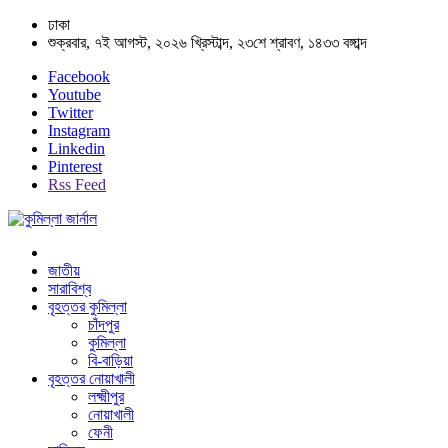
ঢাকা
শুক্রবার, ৭ই আগস্ট, ২০২৬ খ্রিস্টাব্দ, ২৩শে শ্রাবণ, ১৪৩৩ বঙ্গাব্দ
Facebook
Youtube
Twitter
Instagram
Linkedin
Pinterest
Rss Feed
জাতীয়
সারাবিশ্ব
বৃহত্তর কুমিল্লা
চাঁদপুর
কুমিল্লা
বি-বাড়িয়া
বৃহত্তর নোয়াখালী
লক্ষ্মীপুর
নোয়াখালী
ফেনী