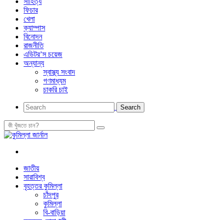
সাহিত্য
ফিচার
খেলা
ক্যাম্পাস
বিনোদন
রাজনীতি
এডিটর’স চয়েজ
অন্যান্য
স্বাস্থ্য সংবাদ
গণমাধ্যম
চাকরি চাই
জাতীয়
সারাবিশ্ব
বৃহত্তর কুমিল্লা
চাঁদপুর
কুমিল্লা
বি-বাড়িয়া