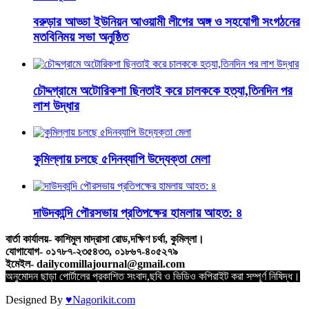
বরুড়ার আড্ডা ইউনিয়ন আওয়ামী লীগের অঙ্গ ও সহযোগী সংগঠনের
মতবিনিময় সভা অনুষ্ঠিত
চৌদ্দগ্রামে অটোরিকশা ছিনতাই করে চালককে হত্যা,তিনদিন পর
লাশ উদ্ধার
কুমিল্লায় চলছে ৫দিনব্যাপি উদ্যেক্তা মেলা
দাউদকান্দি পৌরসভায় প্রতিপক্ষের হামলায় আহত: ৪
বার্তা কার্যালয়- কাশিমুল মাদ্রাসা রোড,দক্ষিণ চর্থা, কুমিল্লা।
যোগাযোগ- ০১৭৮৭-২৩৫৪৩৩, ০১৮৬৭-৪০৫২৭৯
ইমেইল- dailycomillajournal@gmail.com
অনুমোদন ছাড়া পোর্টালের প্রকাশিত সংবাদ,ছবি ও ভিডিও কপিরাইট করা সম্পূর্ণ নিষিদ্ধ।
Designed By
♥Nagorikit.com