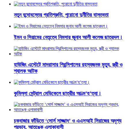
নতুন বন্দোবস্তের প্রতিশ্রুতি, পুরোনো দুর্নীতির বাস্তবতা
ইমন ও সিয়ামের নেতৃত্বে নিমসার জুনাব আলী কলেজ ছাত্রদল।
হাউজিং এস্টেটে মাদরাসার প্রিন্সিপালের রহস্যজনক মৃত্যু, স্ত্রী ও
শ্যালক আটক
কুমিল্লা সেন্ট্রাল মেডিকেলে ছাত্রীর আ’ত্ম’হ’ত্যা।
চকবাজার ফাঁড়িতে ‘সোর্স সাজ্জাদ’ ও এএসআই সিরাজের অদৃশ্য
প্রভাব, আতঙ্কে এলাকাবাসী