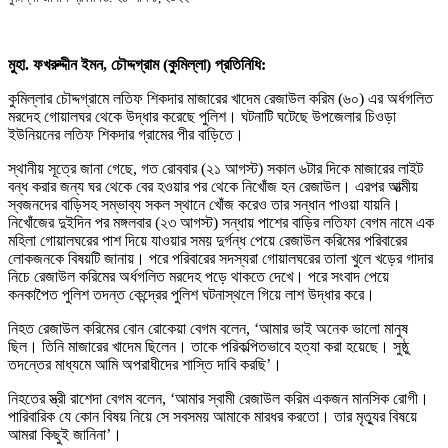
মুহা. ফখরুদ্দীন ইমন, চৌদ্দগ্রাম (কুমিল্লা) প্রতিনিধি:
কুমিল্লার চৌদ্দগ্রামে লতিফ শিকদার মাজারের খাদেম রেজাউল করিম (৬০) এর অর্ধগলিত
মরদেহ গোয়ালঘর থেকে উদ্ধার করেছে পুলিশ। ঘটনাটি ঘটেছে উপজেলার চিওড়া
ইউনিয়নের লতিফ শিকদার গ্রামের পীর বাড়িতে।
স্থানীয় সূত্রে জানা গেছে, গত রোববার (২১ আগস্ট) সকাল ৬টার দিকে মাজারের লাইট
বন্ধ করার জন্য ঘর থেকে বের হওয়ার পর থেকে নিখোঁজ হন রেজাউল। এরপর আত্মীয়
স্বজনদের বাড়িসহ সম্ভাব্য সকল স্থানে খোঁজ করেও তার সন্ধান পাওয়া যায়নি।
নিখোঁজের দুইদিন পর মঙ্গলবার (২৩ আগস্ট) সন্ধায় পাশের বাড়ির লতিফা বেগম নামে এক
মহিলা গোয়ালঘরের পাশ দিয়ে যাওয়ার সময় দুর্গন্ধ পেয়ে রেজাউল করিমের পরিবারের
লোকজনকে বিষয়টি জানায়। পরে পরিবারের সদস্যরা গোয়ালঘরের তালা খুলে খড়ের গাদার
নিচে রেজাউল করিমের অর্ধগলিত মরদেহ পড়ে থাকতে দেখে। পরে সংবাদ পেয়ে
কনকাপৈত পুলিশ তদন্ত কেন্দ্রের পুলিশ ঘটনাস্থলে গিয়ে লাশ উদ্ধার করে।
নিহত রেজাউল করিমের বোন রোকেয়া বেগম বলেন, ‘আমার ভাই অনেক ভালো মানুষ
ছিল। তিনি মাজারের খাদেম ছিলেন। তাকে পরিকল্পিতভাবে হত্যা করা হয়েছে। সুষ্ঠু
তদন্তের মাধ্যমে আমি অপরাধীদের শাস্তি দাবি করছি’।
নিহতের স্ত্রী রাশেদা বেগম বলেন, ‘আমার স্বামী রেজাউল করিম একজন মানসিক রোগী।
পারিবারিক যে কোন বিষয় নিয়ে সে সবসময় আমাকে মারধর করতো। তার মৃত্যুর বিষয়ে
আমরা কিছুই জানিনা’।