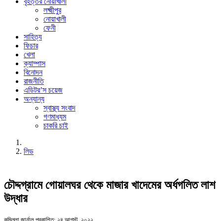
বৃহত্তর নোয়াখালী
লক্ষ্মীপুর
নোয়াখালী
ফেনী
সাহিত্য
ফিচার
খেলা
ক্যাম্পাস
বিনোদন
রাজনীতি
এডিটর’স চয়েজ
অন্যান্য
স্বাস্থ্য সংবাদ
গণমাধ্যম
চাকরি চাই
লিড
চৌদ্দগ্রামে গোয়ালঘর থেকে মাজার খাদেমের অর্ধগলিত লাশ
উদ্ধার
কুমিল্লা জার্নাল
প্রকাশিত: ২৪ আগস্ট, ২০২২