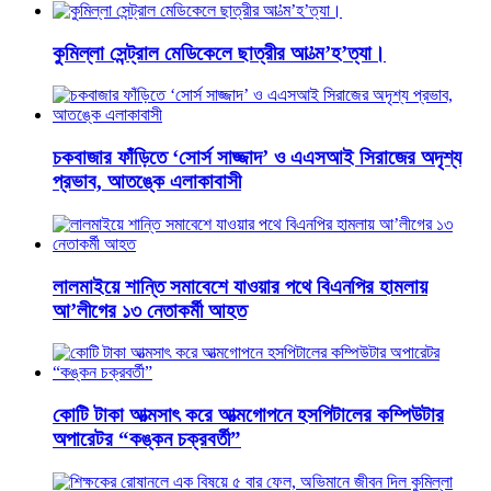
কুমিল্লা সেন্ট্রাল মেডিকেলে ছাত্রীর আ’ত্ম’হ’ত্যা।
চকবাজার ফাঁড়িতে ‘সোর্স সাজ্জাদ’ ও এএসআই সিরাজের অদৃশ্য
প্রভাব, আতঙ্কে এলাকাবাসী
লালমাইয়ে শান্তি সমাবেশে যাওয়ার পথে বিএনপির হামলায়
আ’লীগের ১৩ নেতাকর্মী আহত
কোটি টাকা আত্মসাৎ করে আত্মগোপনে হসপিটালের কম্পিউটার
অপারেটর “কঙ্কন চক্রবর্তী”