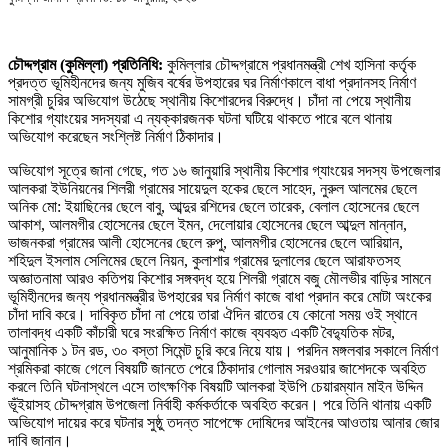
চৌদ্দগ্রাম (কুমিল্লা) প্রতিনিধি:
কুমিল্লার চৌদ্দগ্রামে প্রধানমন্ত্রী শেখ হাসিনা কর্তৃক
প্রদত্ত ভূমিহীনদের জন্য মুজিব বর্ষের উপহারের ঘর নির্মাণকালে বাধা প্রদানসহ নির্মাণ
সামগ্রী চুরির অভিযোগ উঠেছে স্থানীয় কিশোরদের বিরুদ্ধে। চাঁদা না পেয়ে স্থানীয়
কিশোর গ্যাংয়ের সদস্যরা এ ন্যক্কারজনক ঘটনা ঘটিয়ে থাকতে পারে বলে থানায়
অভিযোগ করেছেন সংশ্লিষ্ট নির্মাণ ঠিকাদার।
অভিযোগ সূত্রে জানা গেছে, গত ১৬ জানুয়ারি স্থানীয় কিশোর গ্যাংয়ের সদস্য উপজেলার
আলকরা ইউনিয়নের শিলরী গ্রামের সায়েদুল হকের ছেলে সাহেদ, নুরুল আলমের ছেলে
অনিক মো: ইয়াছিনের ছেলে বাবু, আব্দুর রশিদের ছেলে তারেক, বেলাল হোসেনের ছেলে
আকাশ, আলমগীর হোসেনের ছেলে ইমন, দেলোয়ার হোসেনের ছেলে আব্দুল মান্নান,
ভাজনকরা গ্রামের আলী হোসেনের ছেলে রুপু, আলমগীর হোসেনের ছেলে আরিয়ান,
শহিদুল ইসলাম সেলিমের ছেলে নিয়ন, কুলাশার গ্রামের দুলালের ছেলে আরাফতসহ
অজ্ঞাতনামা আরও কতিপয় কিশোর সঙ্গবদ্ধ হয়ে শিলরী গ্রামে বজু মৌলভীর বাড়ির সামনে
ভূমিহীনদের জন্য প্রধানমন্ত্রীর উপহারের ঘর নির্মাণ কাজে বাধা প্রদান করে মোটা অংকের
চাঁদা দাবি করে। দাবিকৃত চাঁদা না পেয়ে তারা ঐদিন রাতের যে কোনো সময় ওই স্থানে
তালাবদ্ধ একটি কাঁচারী ঘরে সংরক্ষিত নির্মাণ কাজে ব্যবহৃত একটি বৈদ্যুতিক মটর,
আনুমানিক ১ টন রড, ৩০ বস্তা সিমেন্ট চুরি করে নিয়ে যায়। পরদিন মঙ্গলবার সকালে নির্মাণ
শ্রমিকরা কাজে গেলে বিষয়টি জানতে পেরে ঠিকাদার গোলাম সরওয়ার জাশেদকে অবহিত
করলে তিনি ঘটনাস্থলে এসে তাৎক্ষণিক বিষয়টি আলকরা ইউপি চেয়ারম্যান মাইন উদ্দিন
ভূঁইয়াসহ চৌদ্দগ্রাম উপজেলা নির্বাহী কর্মকর্তাকে অবহিত করেন। পরে তিনি থানায় একটি
অভিযোগ দায়ের করে ঘটনার সুষ্ঠু তদন্ত সাপেক্ষে দোষিদের আইনের আওতায় আনার জোর
দাবি জানান।