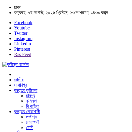
ঢাকা
শুক্রবার, ৭ই আগস্ট, ২০২৬ খ্রিস্টাব্দ, ২৩শে শ্রাবণ, ১৪৩৩ বঙ্গাব্দ
Facebook
Youtube
Twitter
Instagram
Linkedin
Pinterest
Rss Feed
জাতীয়
সারাবিশ্ব
বৃহত্তর কুমিল্লা
চাঁদপুর
কুমিল্লা
বি-বাড়িয়া
বৃহত্তর নোয়াখালী
লক্ষ্মীপুর
নোয়াখালী
ফেনী