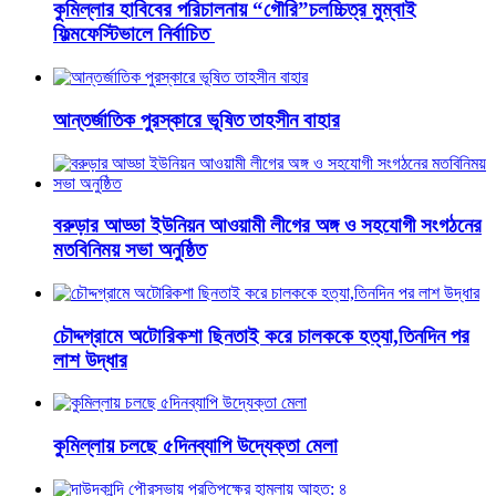
কুমিল্লার হাবিবের পরিচালনায় “গৌরি”চলচ্চিত্র মুম্বাই
ফিল্মফেস্টিভালে নির্বাচিত
আন্তর্জাতিক পুরস্কারে ভূষিত তাহসীন বাহার
বরুড়ার আড্ডা ইউনিয়ন আওয়ামী লীগের অঙ্গ ও সহযোগী সংগঠনের
মতবিনিময় সভা অনুষ্ঠিত
চৌদ্দগ্রামে অটোরিকশা ছিনতাই করে চালককে হত্যা,তিনদিন পর
লাশ উদ্ধার
কুমিল্লায় চলছে ৫দিনব্যাপি উদ্যেক্তা মেলা