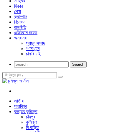
সাহিত্য
ফিচার
খেলা
ক্যাম্পাস
বিনোদন
রাজনীতি
এডিটর’স চয়েজ
অন্যান্য
স্বাস্থ্য সংবাদ
গণমাধ্যম
চাকরি চাই
জাতীয়
সারাবিশ্ব
বৃহত্তর কুমিল্লা
চাঁদপুর
কুমিল্লা
বি-বাড়িয়া