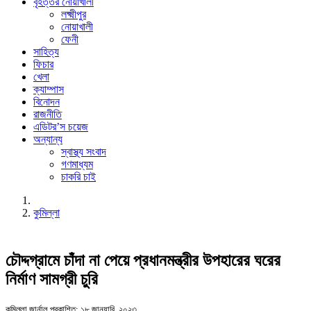
বৃহত্তর নোয়াখালী
লক্ষ্মীপুর
নোয়াখালী
ফেনী
সাহিত্য
ফিচার
খেলা
ক্যাম্পাস
বিনোদন
রাজনীতি
এডিটর’স চয়েজ
অন্যান্য
স্বাস্থ্য সংবাদ
গণমাধ্যম
চাকরি চাই
কুমিল্লা
চৌদ্দগ্রামে চাঁদা না পেয়ে প্রধানমন্ত্রীর উপহারের ঘরের
নির্মাণ সামগ্রী চুরি
কুমিল্লা জার্নাল
প্রকাশিত: ১৮ জানুয়ারি, ২০২৩