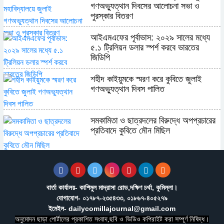
গণঅভ্যুত্থান দিবসের আলোচনা সভা ও
পুরস্কার বিতরণ
​আইএমএফের পূর্বাভাস: ২০২৯ সালের মধ্যে
৫.১ ট্রিলিয়ন ডলার স্পর্শ করবে ভারতের
জিডিপি
শহীদ কাইয়ুমকে স্মরণ করে কুবিতে জুলাই
গণঅভ্যুত্থান দিবস পালিত
সমকামিতা ও ছাত্রদলের বিরুদ্ধে অপপ্রচারের
প্রতিবাদে কুবিতে মৌন মিছিল
অন্যের অধিকার নিয়ে সোচ্চার, নিজের ঘরে নীরব
পাকিস্তান
বার্তা কার্যালয়- কাশিমুল মাদ্রাসা রোড,দক্ষিণ চর্থা, কুমিল্লা।
যোগাযোগ- ০১৭৮৭-২৩৫৪৩৩, ০১৮৬৭-৪০৫২৭৯
শ্রীপুর উপজেলা রিপোর্টার্স ক্লাবের নির্বাচনে
ইমেইল- dailycomillajournal@gmail.com
সভাপতি সোলায়মান, সম্পাদক কাশেম
অনুমোদন ছাড়া পোর্টালের প্রকাশিত সংবাদ,ছবি ও ভিডিও কপিরাইট করা সম্পূর্ণ নিষিদ্ধ।