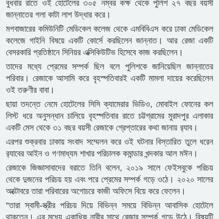
বুধবার রাতে ওই হোটেলের ৩০৫ নম্বর কক্ষ থেকে পুলিশ ২৭ বছর বয়সী
জান্নাতের গলা কাটা লাশ উদ্ধার করে।
মগবাজারের কমিউনিটি মেডিকেল কলেজ থেকে এমবিবিএস করে ঢাকা মেডিকেল
কলেজে গাইনি বিষয়ে একটি কোর্সে করছিলেন জান্নাত। আর রেজা একটি
বেসরকারি প্রতিষ্ঠানে সিনিয়র এক্সিকিউটিভ হিসেবে কাজ করছিলেন।
তাদের মধ্যে প্রেমের সম্পর্ক ছিল বলে পুলিশকে জানিয়েছিল জান্নাতের
পরিবার। রেজাকে আসামি করে বৃহস্পতিবারই একটি মামলা দায়ের করেছিলেন
ওই তরুণীর বাবা।
ছায়া তদন্তে নেমে হোটেলের সিসি ক্যামেরার ভিডিও, মোবাইল ফোনের কল
লিস্ট ধরে অনুসন্ধান চালিয়ে বৃহস্পতিবার রাতে চট্টগ্রামের মুরাদপুর এলাকার
একটি মেস থেকে ৩১ বছর বয়সী রেজাকে গ্রেপ্তারের কথা জানায় র‌্যাব।
এরপর শুক্রবার ঢাকায় সংবাদ সম্মেলন করে ওই ঘটনার বিস্তারিত তুলে ধরেন
র‌্যাবের আইন ও গণমাধ্যম শাখার পরিচালক কমান্ডার খন্দকার আল মঈন।
রেজাকে জিজ্ঞাসাবাদের বরাতে তিনি বলেন, ২০১৯ সালে ফেইসবুকে পরিচয়
থেকে দুজনের পরিচয় হয় এবং পরে প্রেমের সম্পর্ক গড়ে ওঠে। ২০২০ সালের
অক্টোবরে তারা পরিবারের অগোচরে কাজী অফিসে বিয়ে করে ফেলেন।
“তারা স্বামী-স্ত্রীর পরিচয় দিয়ে বিভিন্ন সময়ে বিভিন্ন আবাসিক হোটেলে
থাকতেন। এর মধ্যে একাধিক নারীর সাথে রেজার সম্পর্ক গড়ে উঠে। বিষয়টি