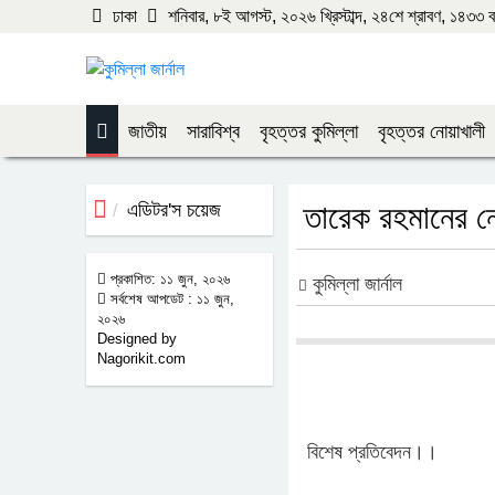
ঢাকা
শনিবার, ৮ই আগস্ট, ২০২৬ খ্রিস্টাব্দ, ২৪শে শ্রাবণ, ১৪৩৩ বঙ্গ
জাতীয়
সারাবিশ্ব
বৃহত্তর কুমিল্লা
বৃহত্তর নোয়াখালী
এডিটর'স চয়েজ
তারেক রহমানের নে
প্রকাশিত: ১১ জুন, ২০২৬
কুমিল্লা জার্নাল
সর্বশেষ আপডেট : ১১ জুন,
২০২৬
Designed by
Nagorikit.com
বিশেষ প্রতিবেদন।।