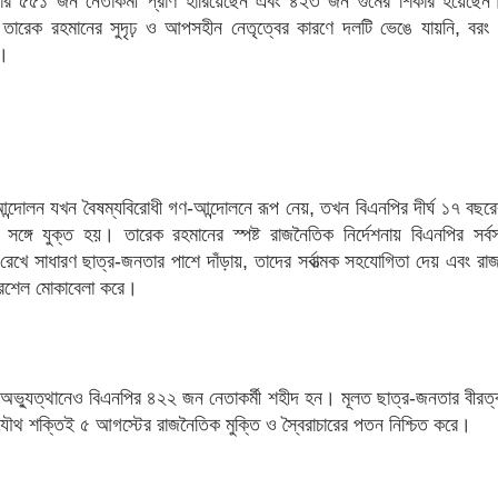
জার ৫৫১ জন নেতাকর্মী প্রাণ হারিয়েছেন এবং ৪২৩ জন গুমের শিকার হয়েছে
ও তারেক রহমানের সুদৃঢ় ও আপসহীন নেতৃত্বের কারণে দলটি ভেঙে যায়নি, বর
ল।
ন্দোলন যখন বৈষম্যবিরোধী গণ-আন্দোলনে রূপ নেয়, তখন বিএনপির দীর্ঘ ১৭ বছর
সঙ্গে যুক্ত হয়। তারেক রহমানের স্পষ্ট রাজনৈতিক নির্দেশনায় বিএনপির সর্বস
 রেখে সাধারণ ছাত্র-জনতার পাশে দাঁড়ায়, তাদের সর্বাত্মক সহযোগিতা দেয় এবং র
য়ারশেল মোকাবেলা করে।
অভ্যুত্থানেও বিএনপির ৪২২ জন নেতাকর্মী শহীদ হন। মূলত ছাত্র-জনতার বীরত্
 যৌথ শক্তিই ৫ আগস্টের রাজনৈতিক মুক্তি ও স্বৈরাচারের পতন নিশ্চিত করে।