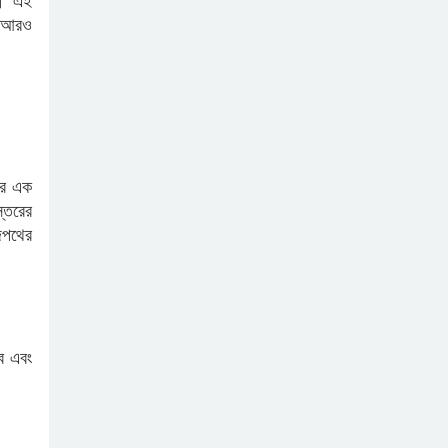
ন। এই
ং আরও
ের এক
্তরের
াজপথের
ব এবং