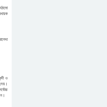
রাজনৈতিক মত পার্থক্যের সমাধান
হোক সাংবিধানিক কাঠামোতে
াঠামো
বধায়ক
ক্ষুদ্র নৃগোষ্ঠীসহ ২০ নারীকে
সেলাই মেশিন ও গাছের চারা দিল
বসুন্ধরা গ্রুপ
খালেদা
নবীন ক্যাডেট সংগ্রহে কুবিতে
বিএনসিসির লিখিত পরীক্ষা
দাউদকান্দিতে একের পর এক চুরি,
নিরাপত্তা নিয়ে উদ্বেগ
ন্দী ও
স্ত্রীর কবর খননের সময় মিলল ২
া দেয়।
যুগ আগে দাফন করা স্বামীর
অক্ষত মরদেহ
্বোচ্চ
রেন।
কুমিল্লা স্থলবন্দর দিয়ে মাছ
রপ্তানির উদ্যোগ নেওয়া হবে —