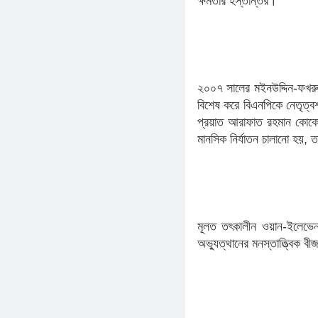
ক্ষমতার হস্তান্তর।
​২০০৭ সালের মইনউদ্দিন-ফখরুদ
বিশেষ করে বিএনপিকে নেতৃত্
প্রয়াত আরাফাত রহমান কোকোকে
মানসিক নির্যাতন চালানো হয়, 
মূলত তৎকালীন ওয়ান-ইলেভেন 
অভ্যুত্থানের মনস্তাত্ত্বিক 