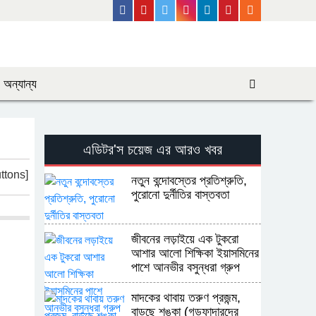
Facebook
Youtube
Twitter
Instagram
Linkedin
Pinterest
Rss Feed
অন্যান্য
এডিটর'স চয়েজ এর আরও খবর
ttons]
নতুন বন্দোবস্তের প্রতিশ্রুতি,
পুরোনো দুর্নীতির বাস্তবতা
জীবনের লড়াইয়ে এক টুকরো
আশার আলো শিক্ষিকা ইয়াসমিনের
পাশে আনভীর বসুন্ধরা গ্রুপ
ফাউন্ডেশন
মাদকের থাবায় তরুণ প্রজন্ম,
বাড়ছে শঙ্কা (গডফাদারদের