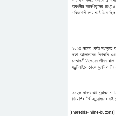
এই দীর্ঘ সময়ে দলটির ১ হা
অবর্ণনীয় দমনপীড়নের মধ্যে
শক্তিশালী হয়ে মাঠে টিকে ছি
​২০২৪ সালের কোটা সংস্কার আ
দফা আন্দোলনের লিগ্যাসি এর 
নেতাকর্মী নিজেদের জীবন বাজি
ফ্রন্টলাইনে থেকে বুলেট ও টি
২০২৪ সালের এই চূড়ান্ত গণ-
বিএনপির দীর্ঘ আন্দোলনের এই
[sharethis-inline-buttons]