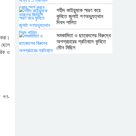
শহীদ কাইয়ুমকে স্মরণ করে
কুবিতে জুলাই গণঅভ্যুত্থান
দিবস পালিত
সমকামিতা ও ছাত্রদলের বিরুদ্ধে
ল করা।
অপপ্রচারের প্রতিবাদে কুবিতে
 ছেলে
মৌন মিছিল
রিক ও
অন্যের অধিকার নিয়ে সোচ্চার,
নিজের ঘরে নীরব পাকিস্তান
শ্রীপুর উপজেলা রিপোর্টার্স ক্লাবের
নির্বাচনে সভাপতি সোলায়মান,
ী গণ-
সম্পাদক কাশেম
মাতৃত্বকালীন ছুটি ও একাডেমিক
শিথিলতার দাবিতে কুবিতে
স্মারকলিপি