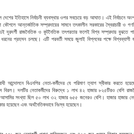
ল দেশের ইতিহাসে নির্বাচনী ব্যবস্থার ওপর সবচেয়ে বড় আঘাত। এই নির্বাচনে অং
ণ কৌশলে আন্তর্জাতিক সম্প্রদায়ের সামনে তৎকালীন সরকারের স্বৈরাচারী ও গণব
এই দূরদর্শী রাজনৈতিক ও কূটনৈতিক তৎপরতার ফলেই বিশ্ব সম্প্রদায় বুঝতে পা
কী ধরনের প্রহসন চলছে। এটি পরবর্তী সময়ে জুলাই বিপ্লবের পক্ষে বিশ্বব্যাপী
বিরোধী আন্দোলনে বিএনপির নেতা-কর্মীদের যে পরিমাণ ত্যাগ স্বীকার করতে হয়েছ
 বিরল। দলটির নেতাকর্মীদের বিরুদ্ধে ১ লাখ ৪২ হাজার ৮২৫টিরও বেশি রাজ
ে আসামির সংখ্যা ছিল ৫০ লাখ ৩২ হাজার ৬৫৫ জনেরও বেশি। হাজার হাজার নেতা
শিকার হয়েছেন এবং অর্থনৈতিকভাবে নিঃস্ব হয়েছেন।