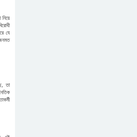
মৎস্য ও প্রাণিসম্পদ এবং
কৃষিমন্ত্রী
কুমিল্লায় হাতের লেখা প্রশিক্ষণ
শ নিয়ে
কর্মশালা শেষে সনদ বিতরণ
িরোধী
রে যে
 জনমত
সাইবার সন্ত্রাস : নাগরিক
নিরাপত্তার নতুন চ্যালেঞ্জ
নতুন বন্দোবস্তের প্রতিশ্রুতি,
পুরোনো দুর্নীতির বাস্তবতা
ে, তা
ইমন ও সিয়ামের নেতৃত্বে নিমসার
নৈতিক
জুনাব আলী কলেজ ছাত্রদল।
কর্মী