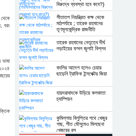
বিরুদ্ধে ব্যবস্থা হবে কবে?)
শীতাতপ নিয়ন্ত্রিত কক্ষ থেকে
 থেকে
মাঠপর্যায়ে ; তারেক রহমানের
, বরং
তৃণমূলকেন্দ্রিক রাজনীতি
তারেক রহমানের নেতৃত্বে দীর্ঘ
লড়াইয়ের ফসল জুলাই বিপ্লব
র ভাষা
বদলির আদেশ হলেও চেয়ার
 ২০২৪
ছাড়েনি ট্রাফিক ইন্সপেক্টর জিয়া
বছরের
হায়দরাবাদকে উড়িয়ে কলকাতা
চ্যাম্পিয়ন
ক্তিক
কুমিল্লায় বিলুপ্তির পথে খেজুর
গাছ, শীত মৌসুমেও মিলছেনা
খেজুরের রস