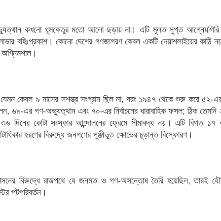
ভ্যুত্থান কখনো ধূমকেতুর মতো আলো ছড়ায় না। এটি মূলত সুপ্ত আগ্নেয়গিরি
 ও লাভার বহিঃপ্রকাশ। কোনো দেশের গণজাগরণ কেবল একটি দেয়াশলাইয়ের কাঠি নয়
লিত অগ্নিমশাল।
ধ যেমন কেবল ৯ মাসের সশস্ত্র সংগ্রাম ছিল না, বরং ১৯৪৭ থেকে শুরু করে ৫২-এ
োলন, ৬৯-এর গণ-অভ্যুত্থান এবং ৭০-এর নির্বাচনের ধারাবাহিক ফসল; ঠিক তেমনি
 ৩৬ দিনের কোটা সংস্কার আন্দোলনের ফ্রেমে সীমাবদ্ধ নয়। এটি বিগত ১৭ 
ভোটাধিকার হরণের বিরুদ্ধে জনগণের পুঞ্জীভূত ক্ষোভের চূড়ান্ত বিস্ফোরণ।
ী শাসনের বিরুদ্ধে রাজপথে যে জনমত ও গণ-অসন্তোষ তৈরি হয়েছিল, তারই যৌ
ের পটপরিবর্তন।