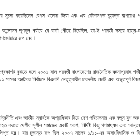
ের সূচনা করেছিলেন বেগম খালেদা জিয়া এবং এর কৌশলগত চূড়ান্ত রূপরেখা প
 আন্দোলন তৃণমূল পর্যায়ে যে বার্তা পৌঁছে দিয়েছিল, তা-ই পরবর্তী সময়ে ছাত্র
ল গণজোয়ারে রূপ নেয়।
প্রেক্ষাপট বুঝতে হলে ২০০১ সাল পরবর্তী বাংলাদেশের রাজনৈতিক ঘটনাপ্রবাহ গভ
১ সালের অক্টোবর নির্বাচনে বিএনপি নেতৃত্বাধীন চারদলীয় জোট এক অভূতপূর্ব বি
ররাষ্ট্রনীতি এবং জাতীয় স্বার্থকে অগ্রাধিকার দিয়ে দেশ পরিচালনার এক নতুন যুগ শু
াহত করতে দেশীয় সুশীল সমাজের একটি অংশ, নির্দিষ্ট কিছু গণমাধ্যম এবং আন্তর
 লিপ্ত হয়। যার চূড়ান্ত রূপ ছিল ২০০৭ সালের ১/১১-এর অসাংবিধানিক ও বিত