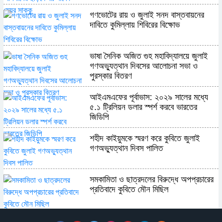
গণভোটের রায় ও জুলাই সনদ বাস্তবায়নের
দাবিতে কুমিল্লায় শিবিরের বিক্ষোভ
ভাষা সৈনিক অজিত গুহ মহাবিদ্যালয়ে জুলাই
গণঅভ্যুত্থান দিবসের আলোচনা সভা ও
পুরস্কার বিতরণ
​আইএমএফের পূর্বাভাস: ২০২৯ সালের মধ্যে
৫.১ ট্রিলিয়ন ডলার স্পর্শ করবে ভারতের
জিডিপি
শহীদ কাইয়ুমকে স্মরণ করে কুবিতে জুলাই
গণঅভ্যুত্থান দিবস পালিত
সমকামিতা ও ছাত্রদলের বিরুদ্ধে অপপ্রচারের
প্রতিবাদে কুবিতে মৌন মিছিল
অন্যের অধিকার নিয়ে সোচ্চার, নিজের ঘরে নীরব