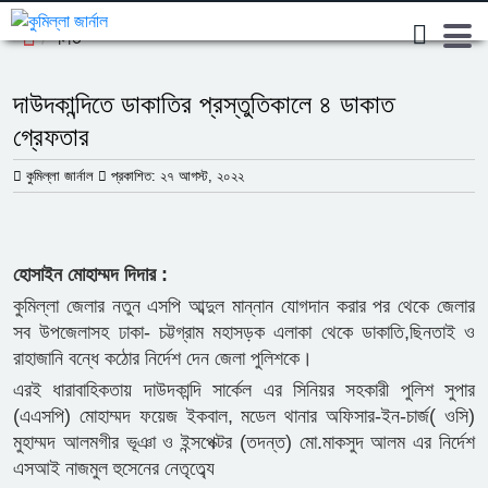
লিড
দাউদকান্দিতে ডাকাতির প্রস্তুতিকালে ৪ ডাকাত
গ্রেফতার
কুমিল্লা জার্নাল
প্রকাশিত: ২৭ আগস্ট, ২০২২
হোসাইন মোহাম্মদ দিদার :
কুমিল্লা জেলার নতুন এসপি আব্দুল মান্নান যোগদান করার পর থেকে জেলার
সব উপজেলাসহ ঢাকা- চট্টগ্রাম মহাসড়ক এলাকা থেকে ডাকাতি,ছিনতাই ও
রাহাজানি বন্ধে কঠোর নির্দেশ দেন জেলা পুলিশকে।
এরই ধারাবাহিকতায় দাউদকান্দি সার্কেল এর সিনিয়র সহকারী পুলিশ সুপার
(এএসপি) মোহাম্মদ ফয়েজ ইকবাল, মডেল থানার অফিসার-ইন-চার্জ( ওসি)
মুহাম্মদ আলমগীর ভূঞা ও ইন্সপেক্টর (তদন্ত) মো.মাকসুদ আলম এর নির্দেশ
এসআই নাজমুল হুসেনের নেতৃত্ব্যে