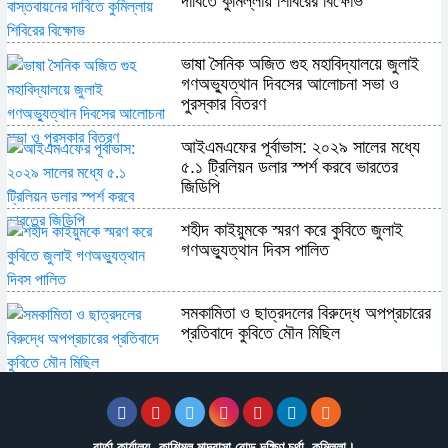
দাবিতে কুমিল্লায় শিবিরের বিক্ষোভ
ভাষা সৈনিক অজিত গুহ মহাবিদ্যালয়ে জুলাই
গণঅভ্যুত্থান দিবসের আলোচনা সভা ও
পুরস্কার বিতরণ
​আইএমএফের পূর্বাভাস: ২০২৯ সালের মধ্যে
৫.১ ট্রিলিয়ন ডলার স্পর্শ করবে ভারতের
জিডিপি
শহীদ কাইয়ুমকে স্মরণ করে কুবিতে জুলাই
গণঅভ্যুত্থান দিবস পালিত
সমকামিতা ও ছাত্রদলের বিরুদ্ধে অপপ্রচারের
প্রতিবাদে কুবিতে মৌন মিছিল
অন্যের অধিকার নিয়ে সোচ্চার, নিজের ঘরে নীরব
পাকিস্তান
বার্তা কার্যালয়- কাশিমুল মাদ্রাসা রোড,দক্ষিণ চর্থা, কুমিল্লা।