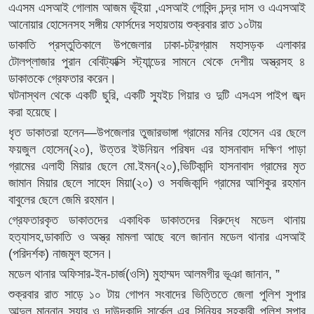
এএসম এসআই গোলাম আজম ভূঁইয়া ,এসআই গোবিন্দ চন্দ্র দাস ও এএসআই
আনোয়ার হোসেনসহ সঙ্গীয় ফোর্সদের সহায়তায় শুক্রবার রাত ১০টায়
ডাকাতি প্রস্তুতিকালে উপজেলার ঢাকা-চট্রগ্রাম মহাসড়ক এলাকার
টোলপ্লাজার পুরান বেবিট্যাক্সি স্ট্যান্ডের সামনে থেকে দেশীয় অস্ত্রসহ ৪
ডাকাতকে গ্রেফতার করেন।
ঘটনাস্থল থেকে একটি ছুরি, একটি স্যুইচ গিয়ার ও দুটি এসএস পাইপ জব্দ
করা হয়েছে।
ধৃত ডাকাতরা হলেন—উপজেলার তুজারভাঙ্গা গ্রামের মনির হোসেন এর ছেলে
ফয়জুল হোসেন(২০), উত্তর ইউনিয়ন পরিষদ এর হাসনাবাদ দক্ষিণ পাড়া
গ্রামের এলাহী মিয়ার ছেলে মো.ইমন(২০),ভিটিকান্দি হাসনাবাদ গ্রামের মৃত
জামান মিয়ার ছেলে সাহেদ মিয়া(২০) ও সবজিকান্দি গ্রামের আশিকুর রহমান
বাবুলের ছেলে জেমি রহমান।
গ্রেফতারকৃত ডাকাতদের একাধিক ডাকাতদের বিরুদ্ধে মডেল থানায়
হত্যাসহ,ডাকাতি ও অস্ত্র মামলা আছে বলে জানান মডেল থানার এসআই
(পরিদর্শক) নাজমুল হুসেন।
মডেল থানার অফিসার-ইন-চার্জ(ওসি) মুহাম্মদ আলমগীর ভূঞা জানান, ”
শুক্রবার রাত সাড়ে ১০ টায় গোপন সংবাদের ভিত্তিতে জেলা পুলিশ সুপার
আব্দুল মান্নান স্যার ও দাউদকান্দি সার্কেল এর সিনিয়র সহকারী পুলিশ সুপার