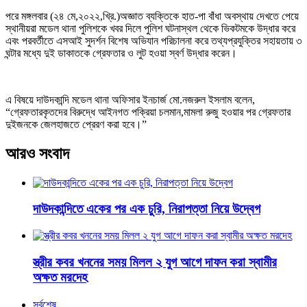
পরে মঙ্গলবার (২৪ মে,২০২২,খ্রি.)অজ্ঞাত ব্যক্তিকে হাত-পা বাঁধা অবস্থায় দেখতে পেয়ে
স্থানীয়রা মডেল থানা পুলিশকে খবর দিলে পুলিশ ঘটনাস্থল থেকে ভিকটমকে উদ্ধার করে
এবং পরবর্তীতে এসআই সুদর্শন বিশেষ অভিযান পরিচালনা করে তথ্যপ্রযুক্তির সহায়তায় ৩
ঘন্টার মধ্যে দুই ডাকাতকে গ্রেফতার ও লুট হওয়া স্বর্ণ উদ্ধার করেন।
এ বিষয়ে দাউদকান্দি মডেল থানা অফিসার ইনচার্জ মো.নজরুল ইসলাম বলেন,
“গ্রেফতারকৃতদের বিরুদ্ধে আইনগত পক্রিয়া চলমান,মামলা রুজু হওয়ার পর গ্রেফতার
দুইজনকে জেলহাজতে প্রেরণ করা হবে।”
আরও সংবাদ
দাউদকান্দিতে একের পর এক চুরি, নিরাপত্তা নিয়ে উদ্বেগ
স্ত্রীর কবর খননের সময় মিলল ২ যুগ আগে দাফন করা স্বামীর
অক্ষত মরদেহ
সর্বশেষ