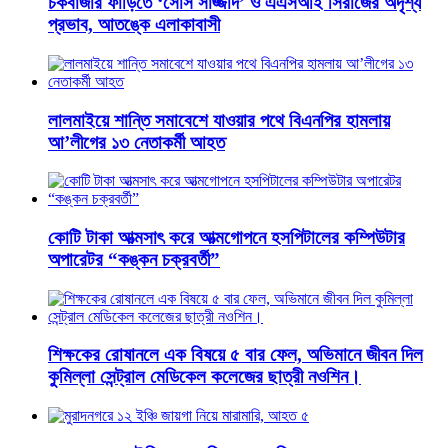
চকবাজার ফাঁড়িতে ‘সোর্স সাজ্জাদ’ ও এএসআই সিরাজের অদৃশ্য
প্রভাব, আতঙ্কে এলাকাবাসী
লালমাইয়ে শান্তি সমাবেশে যাওয়ার পথে বিএনপির হামলায়
আ’লীগের ১৩ নেতাকর্মী আহত
কোটি টাকা আত্মসাৎ করে আত্মগোপনে হসপিটালের কম্পিউটার
অপারেটর “কঙ্কন চক্রবর্তী”
শিক্ষকের রোষানলে এক বিষয়ে ৫ বার ফেল, অভিমানে জীবন দিল
কুমিল্লা সেন্ট্রাল মেডিকেল কলেজের ছাত্রী নওশিন।