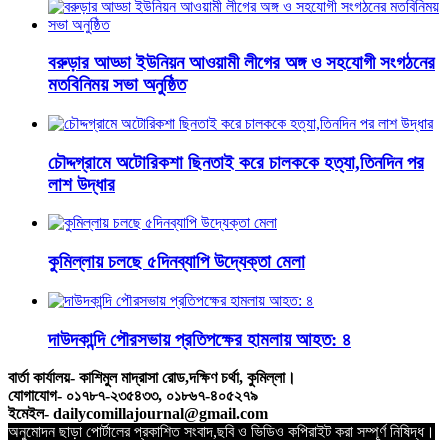
বরুড়ার আড্ডা ইউনিয়ন আওয়ামী লীগের অঙ্গ ও সহযোগী সংগঠনের
মতবিনিময় সভা অনুষ্ঠিত
চৌদ্দগ্রামে অটোরিকশা ছিনতাই করে চালককে হত্যা,তিনদিন পর
লাশ উদ্ধার
কুমিল্লায় চলছে ৫দিনব্যাপি উদ্যেক্তা মেলা
দাউদকান্দি পৌরসভায় প্রতিপক্ষের হামলায় আহত: ৪
বার্তা কার্যালয়- কাশিমুল মাদ্রাসা রোড,দক্ষিণ চর্থা, কুমিল্লা।
যোগাযোগ- ০১৭৮৭-২৩৫৪৩৩, ০১৮৬৭-৪০৫২৭৯
ইমেইল- dailycomillajournal@gmail.com
অনুমোদন ছাড়া পোর্টালের প্রকাশিত সংবাদ,ছবি ও ভিডিও কপিরাইট করা সম্পূর্ণ নিষিদ্ধ।