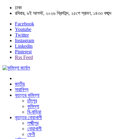
ঢাকা
রবিবার, ৯ই আগস্ট, ২০২৬ খ্রিস্টাব্দ, ২৫শে শ্রাবণ, ১৪৩৩ বঙ্গাব্দ
Facebook
Youtube
Twitter
Instagram
Linkedin
Pinterest
Rss Feed
জাতীয়
সারাবিশ্ব
বৃহত্তর কুমিল্লা
চাঁদপুর
কুমিল্লা
বি-বাড়িয়া
বৃহত্তর নোয়াখালী
লক্ষ্মীপুর
নোয়াখালী
ফেনী