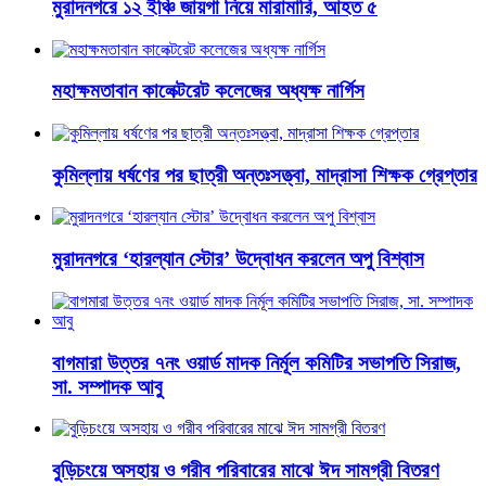
মুরাদনগরে ১২ ইঞ্চি জায়গা নিয়ে মারামারি, আহত ৫
মহাক্ষমতাবান কালেক্টরেট কলেজের অধ্যক্ষ নার্গিস
কুমিল্লায় ধর্ষণের পর ছাত্রী অন্তঃসত্ত্বা, মাদ্রাসা শিক্ষক গ্রেপ্তার
মুরাদনগরে ‘হারল্যান স্টোর’ উদ্বোধন করলেন অপু বিশ্বাস
বাগমারা উত্তর ৭নং ওয়ার্ড মাদক নির্মূল কমিটির সভাপতি সিরাজ,
সা. সম্পাদক আবু
বুড়িচংয়ে অসহায় ও গরীব পরিবারের মাঝে ঈদ সামগ্রী বিতরণ