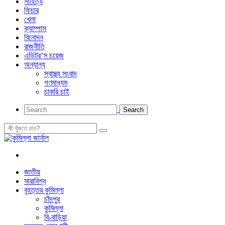
সাহিত্য
ফিচার
খেলা
ক্যাম্পাস
বিনোদন
রাজনীতি
এডিটর’স চয়েজ
অন্যান্য
স্বাস্থ্য সংবাদ
গণমাধ্যম
চাকরি চাই
জাতীয়
সারাবিশ্ব
বৃহত্তর কুমিল্লা
চাঁদপুর
কুমিল্লা
বি-বাড়িয়া