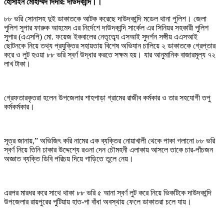
হোসাইন মোহাম্মদ দিদার: দাউদকান্দি।।
৮৮ ভরি সোনাসহ দুই ডাকাতকে আটক করেছে দাউদকান্দি মডেল থানা পুলিশ। জেলা
পুলিশ সুপার ফারুক আহমেদ এর নির্দেশে দাউদকান্দি সার্কেল এর সিনিয়র সহকারী পুলিশ
সুপার (এএসপি) মো. ফয়েজ ইকবালের নেতৃত্ব্যে এসআই সুদর্শন সঙ্গীয় এএসআই
ছোটনকে নিয়ে তথ্য প্রযুক্তির সহায়তায় বিশেষ অভিযান চালিয়ে ২ ডাকাতকে গ্রেপ্তার
করে ও লুট হওয়া ৮৮ ভরি স্বর্ণ উদ্ধার করতে সক্ষম হয়। যার আনুমানিক বাজারমূল্য ৭২
লাখ টাকা।
গ্রেফতারকৃতরা হলেন উপজেলার শাহপাড়া গ্রামের রাজীব কর্মকার ও তার সহযোগী তপু
কর্মকর্মকার।
সূত্র জানায়,” অভিজিৎ করি নামের এক ব্যক্তির নোয়াখালী থেকে পাকা গলানো ৮৮ ভরি
স্বর্ণ নিয়ে তিনি ঢাকার উদ্দেশ্যে রওনা দেন চৌমহনী এলাকায় আসলে তাকে চার-পাঁচজন
অজ্ঞাত ব্যক্তি ডিবি পরিচয় দিয়ে গাড়িতে তুলে নেয়।
এরপর মারধর করে সাথে থাকা ৮৮ ভরি ৫ আনা স্বর্ণ লুট করে নিয়ে ভিকটিকে দাউদকান্দি
উপজেলার রায়পুরের পুটিয়ায় হাত-পা বাঁধা অবস্থায় ফেলে ডাকাতরা চলে যায়।