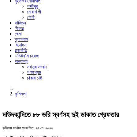
বৃহত্তর নোয়াখালী
লক্ষ্মীপুর
নোয়াখালী
ফেনী
সাহিত্য
ফিচার
খেলা
ক্যাম্পাস
বিনোদন
রাজনীতি
এডিটর’স চয়েজ
অন্যান্য
স্বাস্থ্য সংবাদ
গণমাধ্যম
চাকরি চাই
কুমিল্লা
দাউদকান্দিতে ৮৮ ভরি স্বর্ণসহ দুই ডাকাত গ্রেফতার
কুমিল্লা জার্নাল
প্রকাশিত: ২৫ মে, ২০২২