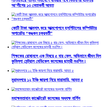
লালমাইয়ে শান্তি সমাবেশে যাওয়ার পথে বিএনপির হামলায়
আ’লীগের ১৩ নেতাকর্মী আহত
কোটি টাকা আত্মসাৎ করে আত্মগোপনে হসপিটালের কম্পিউটার
অপারেটর “কঙ্কন চক্রবর্তী”
শিক্ষকের রোষানলে এক বিষয়ে ৫ বার ফেল, অভিমানে জীবন দিল
কুমিল্লা সেন্ট্রাল মেডিকেল কলেজের ছাত্রী নওশিন।
মুরাদনগরে ১২ ইঞ্চি জায়গা নিয়ে মারামারি, আহত ৫
মহাক্ষমতাবান কালেক্টরেট কলেজের অধ্যক্ষ নার্গিস