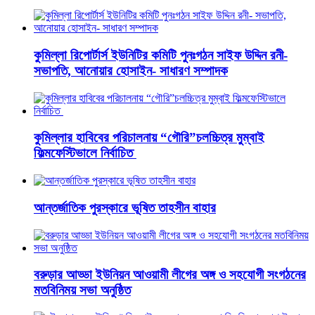
কুমিল্লা রিপোর্টার্স ইউনিটির কমিটি পুনঃগঠন সাইফ উদ্দিন রনী-
সভাপতি, আনোয়ার হোসাইন- সাধারণ সম্পাদক
কুমিল্লার হাবিবের পরিচালনায় “গৌরি”চলচ্চিত্র মুম্বাই
ফিল্মফেস্টিভালে নির্বাচিত
আন্তর্জাতিক পুরস্কারে ভূষিত তাহসীন বাহার
বরুড়ার আড্ডা ইউনিয়ন আওয়ামী লীগের অঙ্গ ও সহযোগী সংগঠনের
মতবিনিময় সভা অনুষ্ঠিত