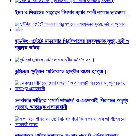
ইমন ও সিয়ামের নেতৃত্বে নিমসার জুনাব আলী কলেজ ছাত্রদল।
হাউজিং এস্টেটে মাদরাসার প্রিন্সিপালের রহস্যজনক মৃত্যু, স্ত্রী ও
শ্যালক আটক
কুমিল্লা সেন্ট্রাল মেডিকেলে ছাত্রীর আ’ত্ম’হ’ত্যা।
চকবাজার ফাঁড়িতে ‘সোর্স সাজ্জাদ’ ও এএসআই সিরাজের অদৃশ্য
প্রভাব, আতঙ্কে এলাকাবাসী