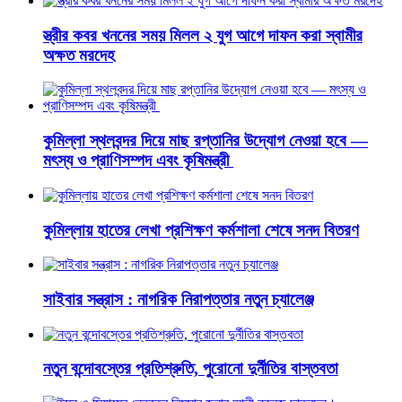
স্ত্রীর কবর খননের সময় মিলল ২ যুগ আগে দাফন করা স্বামীর
অক্ষত মরদেহ
কুমিল্লা স্থলবন্দর দিয়ে মাছ রপ্তানির উদ্যোগ নেওয়া হবে —
মৎস্য ও প্রাণিসম্পদ এবং কৃষিমন্ত্রী
কুমিল্লায় হাতের লেখা প্রশিক্ষণ কর্মশালা শেষে সনদ বিতরণ
সাইবার সন্ত্রাস : নাগরিক নিরাপত্তার নতুন চ্যালেঞ্জ
নতুন বন্দোবস্তের প্রতিশ্রুতি, পুরোনো দুর্নীতির বাস্তবতা