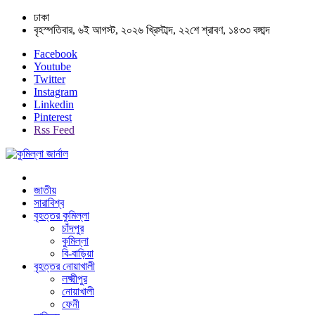
ঢাকা
বৃহস্পতিবার, ৬ই আগস্ট, ২০২৬ খ্রিস্টাব্দ, ২২শে শ্রাবণ, ১৪৩৩ বঙ্গাব্দ
Facebook
Youtube
Twitter
Instagram
Linkedin
Pinterest
Rss Feed
জাতীয়
সারাবিশ্ব
বৃহত্তর কুমিল্লা
চাঁদপুর
কুমিল্লা
বি-বাড়িয়া
বৃহত্তর নোয়াখালী
লক্ষ্মীপুর
নোয়াখালী
ফেনী