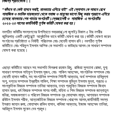
নিজস্ব প্রতিবেদক।।
“কাঁদবে না কেউ হাসবে সবাই, মানবতায় এগিয়ে যাই” এই স্লোগান কে সামনে রেখে
সামাজিক ও মনবিক দায়বদ্ধতা থেকে সমাজ ও মানুষের ভালো কিছু করার প্রয়াসে এগিয়ে
চলেছে মানবতার শেষ পাতায় সংগঠনটি।স্বেচ্ছাসেবী ও সামাজিক এ সংগঠনটির
২০২২-২৩ সালের কার্যনির্বাহী পূর্ণাঙ্গ কমিটি ঘোষনা করা হয়।
নবগঠিত কমিটির সদস্যগনের উপস্থিতে শুক্রবার(১লা জুলাই) বিকাল ৫ টায় নগরীর
কান্দিরপাড় একটি রেস্টুরেন্টে আনুষ্ঠানিক ভাবে কমিটি ঘোষণা করা হয়।কমিটি ঘোষণা করেন
সংগঠনের প্রতিষ্ঠাতা ও নির্বাহী পরিচালক মোঃ মেহেদী হাসান রনি। নবগঠিত পূর্ণাঙ্গ
কমিটিতে মোঃ শরিফুল ইসলাম আশিক কে সভাপতি ও কাউছার আলম কে সাধারণ সম্পাদক
ঘোষণা করা হয়েছে।
এছাড়া কমিটিতে আছেন সহ সভাপতি দিলরুবা রহমান রিমু, রাজিয়া সুলতানা রোজা, যুগ্ম
সাধারণ সম্পাদক সাইফুল ইসলাম সুজন, মোঃ শাকিল আহম্মেদ, সাংগঠনিক সম্পাদক মোঃ
মেহেদী হাসান সজীব, সহ সাংগঠনিক সম্পাদক শিউলী আক্তার, অর্থ সম্পাদক হাবিবুল্লা
অপু, দপ্তর সম্পাদক ইব্রাহীম শাকিল, শিক্ষা সম্পাদক মুমিনুল ইসলাম মুন্না, প্রচার ও
সাংস্কৃতিক বিষয়ক সম্পাদক তানিয়া আক্তার, তথ্য প্রযুক্তি বিষয়ক সম্পাদক জিহাদ
হাসান হৃদয়, ধর্ম বিষয়ক সম্পাদক সাগর গাজী, মহিলা ও শিশু বিষয়ক সম্পাদক জান্নাতুল
মনিরা, সমাজকল্যাণ ও পরিবেশ বিষয়ক সম্পাদক নূর মোহাম্মাদ মামুন, আপ্যায়ন সম্পাদক
রবিউল ইসলাম শরীফ, আন্তর্জাতিক বিষয়ক সম্পাদক খোরশেদ আলম,কার্যনির্বাহী সদস্য
ইসরাত জাহান রুমা, মোহাম্মাদ রাকিব হাসান, খাদিজা আক্তার, ইজাজ আহম্মেদ তানিয়া,
আরিফুল ইসলাম সুকেন দেব প্রমুখ।