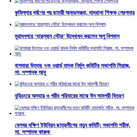
কুমিল্লায় ধর্ষণের পর ছাত্রী অন্তঃসত্ত্বা, মাদ্রাসা শিক্ষক গ্রেপ্তার
মুরাদনগরে ‘হারল্যান স্টোর’ উদ্বোধন করলেন অপু বিশ্বাস
বাগমারা উত্তর ৭নং ওয়ার্ড মাদক নির্মূল কমিটির সভাপতি সিরাজ,
সা. সম্পাদক আবু
বুড়িচংয়ে অসহায় ও গরীব পরিবারের মাঝে ঈদ সামগ্রী বিতরণ
বেলঘর দক্ষিণ ইউনিয়ন ছাত্রলীগের নতুন কমিটি; সভাপতি শরীফ,
সা. সম্পাদক ফারুক