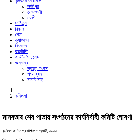
বৃহত্তর নোয়াখালী
লক্ষ্মীপুর
নোয়াখালী
ফেনী
সাহিত্য
ফিচার
খেলা
ক্যাম্পাস
বিনোদন
রাজনীতি
এডিটর’স চয়েজ
অন্যান্য
স্বাস্থ্য সংবাদ
গণমাধ্যম
চাকরি চাই
কুমিল্লা
মানবতার শেষ পাতায় সংগঠনের কার্যনির্বাহী কমিটি ঘোষণা
কুমিল্লা জার্নাল
প্রকাশিত: ৩ জুলাই, ২০২২