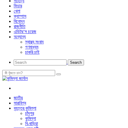
সাহিত্য
ফিচার
খেলা
ক্যাম্পাস
বিনোদন
রাজনীতি
এডিটর’স চয়েজ
অন্যান্য
স্বাস্থ্য সংবাদ
গণমাধ্যম
চাকরি চাই
জাতীয়
সারাবিশ্ব
বৃহত্তর কুমিল্লা
চাঁদপুর
কুমিল্লা
বি-বাড়িয়া