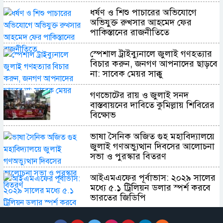
ধর্ষণ ও শিশু পাচারের অভিযোগে
অভিযুক্ত রুখসার আহমেদ ফের
পাকিস্তানের রাজনীতিতে
স্পেশাল ট্রাইব্যুনালে জুলাই গণহত্যার
বিচার করুন, জনগণ আপনাদের ছাড়বে
না: সাবেক মেয়র সাক্কু
গণভোটের রায় ও জুলাই সনদ
বাস্তবায়নের দাবিতে কুমিল্লায় শিবিরের
বিক্ষোভ
ভাষা সৈনিক অজিত গুহ মহাবিদ্যালয়ে
জুলাই গণঅভ্যুত্থান দিবসের আলোচনা
সভা ও পুরস্কার বিতরণ
​আইএমএফের পূর্বাভাস: ২০২৯ সালের
মধ্যে ৫.১ ট্রিলিয়ন ডলার স্পর্শ করবে
ভারতের জিডিপি
শহীদ কাইয়ুমকে স্মরণ করে কুবিতে