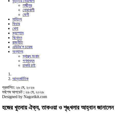
বৃহত্তর নোয়াখালী
লক্ষ্মীপুর
নোয়াখালী
ফেনী
সাহিত্য
ফিচার
খেলা
ক্যাম্পাস
বিনোদন
রাজনীতি
এডিটর’স চয়েজ
অন্যান্য
স্বাস্থ্য সংবাদ
গণমাধ্যম
চাকরি চাই
আন্তর্জাতিক
প্রকাশিত: ২৬ মে, ২০২৬
সর্বশেষ আপডেট : ২৬ মে, ২০২৬
Designed by Nagorikit.com
হজের খুতবায় ঐক্য, তাকওয়া ও শৃঙ্খলার আহ্বান জানালে