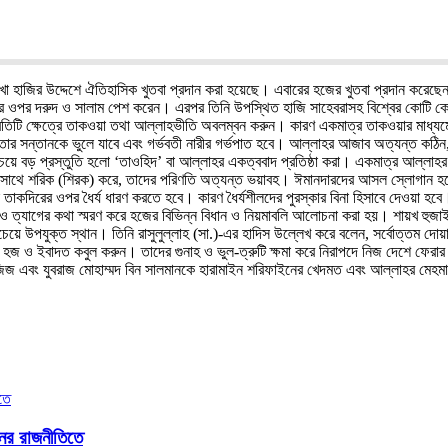
াখো হাজির উদ্দেশে ঐতিহাসিক খুতবা প্রদান করা হয়েছে। এবারের হজের খুতবা প্রদান করে
(সা.)-এর ওপর দরুদ ও সালাম পেশ করেন। এরপর তিনি উপস্থিত হাজি সাহেবরাসহ বিশ্বের ক
িটি ক্ষেত্রে তাকওয়া তথা আল্লাহভীতি অবলম্বন করুন। কারণ একমাত্র তাকওয়ার মাধ্যম
া তার সন্তানকে ভুলে যাবে এবং গর্ভবতী নারীর গর্ভপাত হবে। আল্লাহর আজাব অত্যন্ত কঠি
চেয়ে বড় প্রস্তুতি হলো ‘তাওহিদ’ বা আল্লাহর একত্ববাদ প্রতিষ্ঠা করা। একমাত্র আল্ল
্লাহর সাথে শরিক (শিরক) করে, তাদের পরিণতি অত্যন্ত ভয়াবহ। ঈমানদারদের আসল স্লোগা
তাকদিরের ওপর ধৈর্য ধারণ করতে হবে। কারণ ধৈর্যশীলদের পুরস্কার বিনা হিসাবে দেওয়া হব
 ত্যাগের কথা স্মরণ করে হজের বিভিন্ন বিধান ও নিয়মাবলি আলোচনা করা হয়। শায়খ হুজ
ে উপযুক্ত স্থান। তিনি রাসুলুল্লাহ (সা.)-এর হাদিস উল্লেখ করে বলেন, সর্বোত্তম দ
জ ও ইবাদত কবুল করুন। তাদের গুনাহ ও ভুল-ত্রুটি ক্ষমা করে নিরাপদে নিজ দেশে ফেরার
জ এবং যুবরাজ মোহাম্মদ বিন সালমানকে হারামাইন শরিফাইনের খেদমত এবং আল্লাহর মেহমা
নের রাজনীতিতে