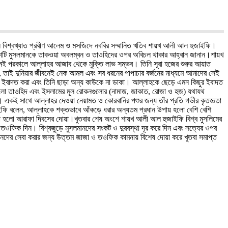
ছেন বিশ্বখ্যাত প্রবীণ আলেম ও মসজিদে নববির সম্মানিত খতিব শায়খ আলী আল হুজাইফি।
োটি কোটি মুসলমানকে তাকওয়া অবলম্বন ও তাওহিদের ওপর অবিচল থাকার আহ্বান জানান।শায়খ
েই পরকালে আল্লাহর আজাব থেকে মুক্তি লাভ সম্ভব। তিনি সূরা হজের শুরুর আয়াত
ন, তাই দুনিয়ার জীবনেই নেক আমল এবং সব ধরনের পাপাচার বর্জনের মাধ্যমে আমাদের সেই
াহর ইবাদত করা এবং তিনি ছাড়া অন্য কাউকে না ডাকা। আল্লাহকে ছেড়ে এমন কিছুর ইবাদত
ন হলো তাওহিদ এবং ইসলামের মূল রোকনগুলোর (নামাজ, জাকাত, রোজা ও হজ) যথাযথ
ে। একই সাথে আল্লাহর দেওয়া নেয়ামত ও কোরবানির পশুর জন্য তাঁর প্রতি গভীর কৃতজ্ঞতা
াইফি বলেন, আল্লাহকে শক্তভাবে আঁকড়ে ধরার অন্যতম প্রধান উপায় হলো বেশি বেশি
োয়া হলো আরাফা দিবসের দোয়া।খুতবার শেষ অংশে শায়খ আলী আল হুজাইফি বিশ্ব মুসলিমের
 তওফিক দিন। বিশ্বজুড়ে মুসলমানদের সংকট ও দুরবস্থা দূর করে দিন এবং সত্যের ওপর
নদের সেবা করার জন্য উত্তম জাজা ও তওফিক কামনায় বিশেষ দোয়া করে খুতবা সমাপ্ত