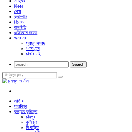
সাহিত্য
ফিচার
খেলা
ক্যাম্পাস
বিনোদন
রাজনীতি
এডিটর’স চয়েজ
অন্যান্য
স্বাস্থ্য সংবাদ
গণমাধ্যম
চাকরি চাই
জাতীয়
সারাবিশ্ব
বৃহত্তর কুমিল্লা
চাঁদপুর
কুমিল্লা
বি-বাড়িয়া