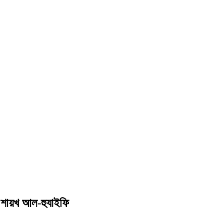
ন শায়খ আল-হুযাইফি