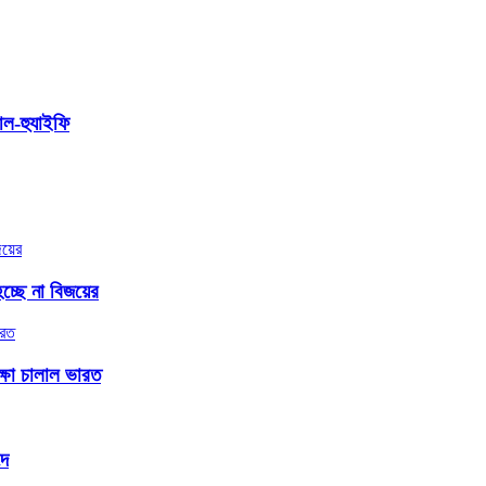
আল-হুযাইফি
্ছে না বিজয়ের
্ষা চালাল ভারত
দে