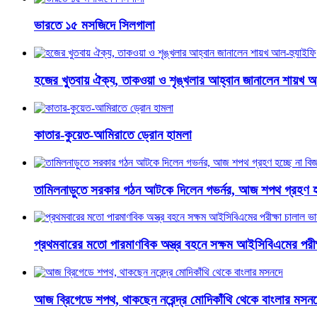
ভারতে ১৫ মসজিদে সিলগালা
হজের খুতবায় ঐক্য, তাকওয়া ও শৃঙ্খলার আহ্বান জানালেন শায়খ 
কাতার-কুয়েত-আমিরাতে ড্রোন হামলা
তামিলনাড়ুতে সরকার গঠন আটকে দিলেন গভর্নর, আজ শপথ গ্রহণ হচ
প্রথমবারের মতো পারমাণবিক অস্ত্র বহনে সক্ষম আইসিবিএমের পরীক
আজ ব্রিগেডে শপথ, থাকছেন নরেন্দ্র মোদিকাঁথি থেকে বাংলার মসন