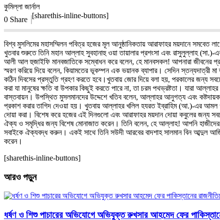
কুমিল্লা জার্নাল
[sharethis-inline-buttons]
0 Share
বিশ্ব মুসলিমের মহাসম্মিলন পবিত্র হজের মূল আনুষ্ঠানিকতায় আরাফাহর ময়দানে সমবেত ল
খুতবার শুরুতে তিনি মহান আল্লাহ সুবহানাহু ওয়া তায়ালার প্রশংসা এবং রাসুলুল্লাহ 
আলী আল হুজাইফি মানবজাতিকে সম্বোধন করে বলেন, হে মানবসকল! আপনারা জীবনের প্রত
স্মরণ করিয়ে দিয়ে বলেন, কিয়ামতের ভূকম্পন এক ভয়ানক ব্যাপার। সেদিন স্তন্যদাত্রী ম
কঠিন দিবসের প্রস্তুতি গ্রহণ করতে হবে।খুতবায় জোর দিয়ে বলা হয়, পরকালের জন্য সব
করা যা মানুষের ক্ষতি বা উপকার কিছুই করতে পারে না, তা চরম পথভ্রষ্টতা। যারা আল
বাস্তবায়ন। উপস্থিত মুসলমানদের উদ্দেশে খতিব বলেন, আল্লাহর আনুগত্য এবং কষ্টদায়ক 
প্রকাশ করার তাগিদ দেওয়া হয়। খুতবায় আল্লাহর খলিল হযরত ইব্রাহিম (আ.)-এর আমল ও
দোয়া করা। বিশেষ করে হজের এই দিনগুলো এবং আরাফাহর ময়দান দোয়া কবুলের জন্য সবচেয়
ঐক্য ও সমৃদ্ধির জন্য বিশেষ মোনাজাত করেন। তিনি বলেন, হে আল্লাহ! আপনি হাজীদের হ
সবাইকে ঐক্যবদ্ধ করুন। একই সাথে তিনি সউদী আরবের বাদশাহ সালমান বিন আব্দুল আজি
করেন।
[sharethis-inline-buttons]
আরও পড়ুন
ধর্ষণ ও শিশু পাচারের অভিযোগে অভিযুক্ত রুখসার আহমেদ ফের পাকিস্তা