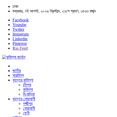
ঢাকা
শুক্রবার, ৭ই আগস্ট, ২০২৬ খ্রিস্টাব্দ, ২৩শে শ্রাবণ, ১৪৩৩ বঙ্গাব্দ
Facebook
Youtube
Twitter
Instagram
Linkedin
Pinterest
Rss Feed
জাতীয়
সারাবিশ্ব
বৃহত্তর কুমিল্লা
চাঁদপুর
কুমিল্লা
বি-বাড়িয়া
বৃহত্তর নোয়াখালী
লক্ষ্মীপুর
নোয়াখালী
ফেনী