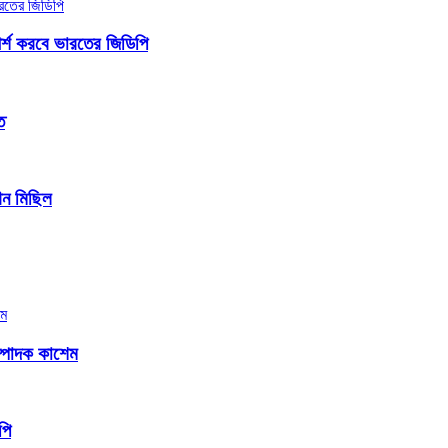
পর্শ করবে ভারতের জিডিপি
ত
ৌন মিছিল
সম্পাদক কাশেম
পি