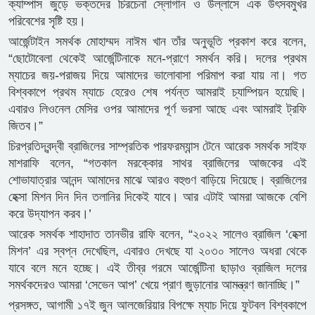
ক্যাম্পাস জুড়ে ভক্তদের চিরচেনা স্লোগান ও উল্লাসে এক উৎসবমুখর
পরিবেশের সৃষ্টি হয়।
​আর্জেন্টাইন সমর্থক মোহাম্মদ নাঈম খান তাঁর অনুভূতি প্রকাশ করে বলেন,
“ছোটোবেলা থেকেই আর্জেন্টিনাকে মনে-প্রাণে সমর্থন করি। দলের প্রথম
ম্যাচের জয়-পরাজয় দিয়ে আমাদের ভালোবাসা পরিমাপ করা যায় না। গত
বিশ্বকাপে প্রথম ম্যাচে হেরেও শেষ পর্যন্ত আমরাই চ্যাম্পিয়ন হয়েছি।
এবারও লিওনেল মেসির ওপর আমাদের পূর্ণ ভরসা আছে এবং আমরাই ট্রফি
জিতব।”
​চিরপ্রতিদ্বন্দ্বী ব্রাজিলের সাম্প্রতিক পারফরম্যান্স টেনে আরেক সমর্থক সাইফ
মাশরাফি বলেন, “গতকাল মরক্কোর সাথর ব্রাজিলের আজকের এই
শোভাযাত্রার আনন্দ আমাদের মাঝে আরও বহুগুণ বাড়িয়ে দিয়েছে। ব্রাজিলের
হেক্সা মিশন দিন দিন তলানির দিকেই যাবে। আর এটাই আমরা আজকে বেশি
করে উদ্‌যাপন করব।’
​আরেক সমর্থক শাহাদাত তানভীর রাফি বলেন, “২০২২ সালেও ব্রাজিল ‘হেক্সা
মিশন’ এর স্বপ্ন দেখেছিল, এবারও দেখছে যা ২০৩০ সালেও অধরা থেকে
যাবে বলে মনে হচ্ছে। এই তীব্র গরমে আর্জেন্টিনা ছাড়াও ব্রাজিল দলের
সমর্থকদেরও আমরা ‘সেভেন আপ’ খেয়ে প্রাণ জুড়ানোর আমন্ত্রণ জানাচ্ছি।”
​প্রসঙ্গত, আগামী ১৭ই জুন আলজেরিয়ার বিপক্ষে ম্যাচ দিয়ে ফুটবল বিশ্বকাপে