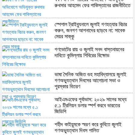
রুখসার আহমেদ ফের পাকিস্তানের রাজনীতিতে
স্পেশাল ট্রাইব্যুনালে জুলাই গণহত্যার বিচার
করুন, জনগণ আপনাদের ছাড়বে না: সাবেক
মেয়র সাক্কু
গণভোটের রায় ও জুলাই সনদ বাস্তবায়নের
দাবিতে কুমিল্লায় শিবিরের বিক্ষোভ
ভাষা সৈনিক অজিত গুহ মহাবিদ্যালয়ে জুলাই
গণঅভ্যুত্থান দিবসের আলোচনা সভা ও
পুরস্কার বিতরণ
​আইএমএফের পূর্বাভাস: ২০২৯ সালের মধ্যে
৫.১ ট্রিলিয়ন ডলার স্পর্শ করবে ভারতের
জিডিপি
শহীদ কাইয়ুমকে স্মরণ করে কুবিতে জুলাই
গণঅভ্যুত্থান দিবস পালিত