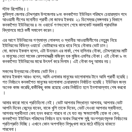
স্টাফ রিপোর্টার।।
কুমিল্লা জেলার চৌদ্দগ্রাম উপজেলার ৯নং কনকাপৈত ইউনিয়ন পরিষদে চেয়ারম্যান পদে
আওয়ামী লীগের মনোনীত প্রার্থী মো জাফর ইকবার ২১ ডিসেম্বর (মঙ্গলবার ) বিকালে
কনকাপৈত ইউনিয়নের ৪ নং ওয়ার্ডে গণসংযোগ শেষে কালকোট সরকারি প্রাথমিক
বিদ্যালয়ে মাঠে কর্মী সমাবেশ করেন।
এর আগে ইউনিয়নের গণ্যমান্য লোকসহ ও স্থানীয় আওয়ামীলীগের নেতৃবৃন্দ নিয়ে
ইউনিয়নের বিভিন্ন ওয়ার্ডে ভোটারদের ধারে ধারে গিয়ে নৌকার ভোট চান।
মো. জাফর ইকবাল বলেন, এটা উন্নয়ন এর মার্কা, শেখ হাসিনার নৌকা, চৌদ্দগ্রামের মাটি
ও মানুষের নেতা সাবেক রেলপথমন্ত্রী মজিবুল হক মুজিব এমপির নৌকা। এই নৌকা ৯ নং
কনকাপৈত ইউনিয়নের মাঝে উৎসর্গ করে দিলাম। এই নৌকা শুধু আমার নয়।
সকলের উন্নয়নের নৌকায় ভোট দিন।
জাফর ইকবাল আরও বলেন, আমি এলাকার মানুষের ভালোবাসার টানে আমি প্রার্থী হয়েছি।
গত নির্বাচনে কনকাপৈত মানুষের ভালোবাসা চেয়ারম্যান নির্বাচিত হয়েছি। ইউনিয়ন জন্য
অনেক কাজ করেছি,বাকীকিছু কাজ রয়েছে এবার নির্বাচিত হলে ইনশাআল্লাহ শেষ করবো
।
আমার কারো সাথে প্রতিহিংসা নেই। ভোট আপনার সিদ্ধান্ত আপনার, আপনার ভোট
আপনি দিবেন কেন্দ্রে যাবেন, যাকে খুশি তাকে দিবেন, ভোট দেওয়া আপনার স্বাধীনতা,
আপনার স্বাধীনতা কেহ হনন করতে পারবে না যে যত বড় ক্ষমতাশালী হোক না কেন,
কনকাপৈত ইউনিয়ন পরিষদের নির্বাচন হবে অবাধ নিরপেক্ষ সুষ্ঠু অংশগ্রহণমূলক নির্বাচনের
প্রতিশ্রুতি দিচ্ছি। এখানে কোন অপশক্তি বিশৃঙ্খলা করে মাঠে দাঁড়িয়ে থাকতে
পারবেনা।