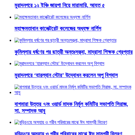
মুরাদনগরে ১২ ইঞ্চি জায়গা নিয়ে মারামারি, আহত ৫
মহাক্ষমতাবান কালেক্টরেট কলেজের অধ্যক্ষ নার্গিস
কুমিল্লায় ধর্ষণের পর ছাত্রী অন্তঃসত্ত্বা, মাদ্রাসা শিক্ষক গ্রেপ্তার
মুরাদনগরে ‘হারল্যান স্টোর’ উদ্বোধন করলেন অপু বিশ্বাস
বাগমারা উত্তর ৭নং ওয়ার্ড মাদক নির্মূল কমিটির সভাপতি সিরাজ,
সা. সম্পাদক আবু
বুড়িচংয়ে অসহায় ও গরীব পরিবারের মাঝে ঈদ সামগ্রী বিতরণ