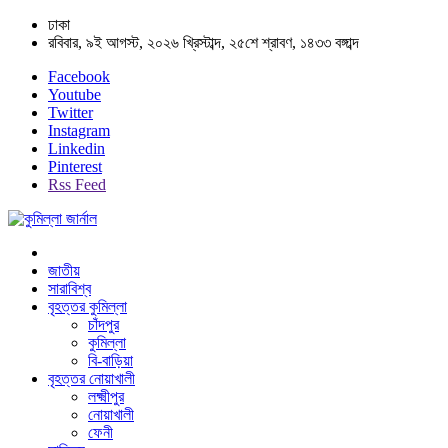
ঢাকা
রবিবার, ৯ই আগস্ট, ২০২৬ খ্রিস্টাব্দ, ২৫শে শ্রাবণ, ১৪৩৩ বঙ্গাব্দ
Facebook
Youtube
Twitter
Instagram
Linkedin
Pinterest
Rss Feed
জাতীয়
সারাবিশ্ব
বৃহত্তর কুমিল্লা
চাঁদপুর
কুমিল্লা
বি-বাড়িয়া
বৃহত্তর নোয়াখালী
লক্ষ্মীপুর
নোয়াখালী
ফেনী