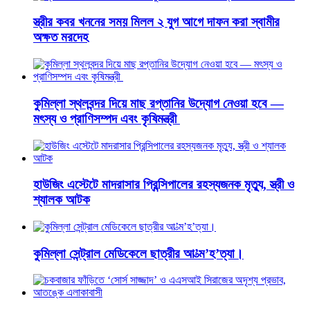
স্ত্রীর কবর খননের সময় মিলল ২ যুগ আগে দাফন করা স্বামীর
অক্ষত মরদেহ
কুমিল্লা স্থলবন্দর দিয়ে মাছ রপ্তানির উদ্যোগ নেওয়া হবে —
মৎস্য ও প্রাণিসম্পদ এবং কৃষিমন্ত্রী
হাউজিং এস্টেটে মাদরাসার প্রিন্সিপালের রহস্যজনক মৃত্যু, স্ত্রী ও
শ্যালক আটক
কুমিল্লা সেন্ট্রাল মেডিকেলে ছাত্রীর আ’ত্ম’হ’ত্যা।