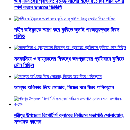
​আইএমএফের পূর্বাভাস: ২০২৯ সালের মধ্যে ৫.১ ট্রিলিয়ন ডলার
স্পর্শ করবে ভারতের জিডিপি
শহীদ কাইয়ুমকে স্মরণ করে কুবিতে জুলাই গণঅভ্যুত্থান দিবস
পালিত
সমকামিতা ও ছাত্রদলের বিরুদ্ধে অপপ্রচারের প্রতিবাদে কুবিতে
মৌন মিছিল
অন্যের অধিকার নিয়ে সোচ্চার, নিজের ঘরে নীরব পাকিস্তান
শ্রীপুর উপজেলা রিপোর্টার্স ক্লাবের নির্বাচনে সভাপতি সোলায়মান,
সম্পাদক কাশেম