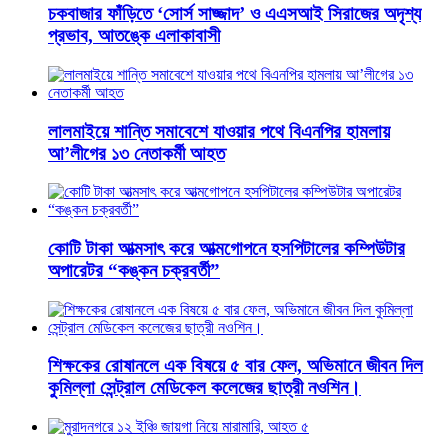
চকবাজার ফাঁড়িতে ‘সোর্স সাজ্জাদ’ ও এএসআই সিরাজের অদৃশ্য
প্রভাব, আতঙ্কে এলাকাবাসী
লালমাইয়ে শান্তি সমাবেশে যাওয়ার পথে বিএনপির হামলায়
আ’লীগের ১৩ নেতাকর্মী আহত
কোটি টাকা আত্মসাৎ করে আত্মগোপনে হসপিটালের কম্পিউটার
অপারেটর “কঙ্কন চক্রবর্তী”
শিক্ষকের রোষানলে এক বিষয়ে ৫ বার ফেল, অভিমানে জীবন দিল
কুমিল্লা সেন্ট্রাল মেডিকেল কলেজের ছাত্রী নওশিন।