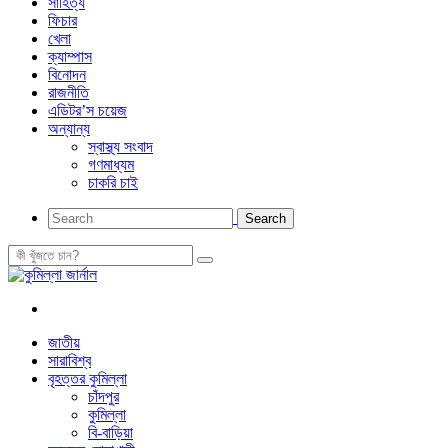
সাহিত্য
ফিচার
খেলা
ক্যাম্পাস
বিনোদন
রাজনীতি
এডিটর’স চয়েজ
অন্যান্য
স্বাস্থ্য সংবাদ
গণমাধ্যম
চাকরি চাই
জাতীয়
সারাবিশ্ব
বৃহত্তর কুমিল্লা
চাঁদপুর
কুমিল্লা
বি-বাড়িয়া