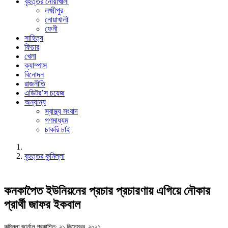
বৃহত্তর নোয়াখালী
লক্ষ্মীপুর
নোয়াখালী
ফেনী
সাহিত্য
ফিচার
খেলা
ক্যাম্পাস
বিনোদন
রাজনীতি
এডিটর’স চয়েজ
অন্যান্য
স্বাস্থ্য সংবাদ
গণমাধ্যম
চাকরি চাই
বৃহত্তর কুমিল্লা
কনকাপৈত ইউনিয়নের প্রচার প্রচারণায় এগিয়ে নৌকার
প্রার্থী জাফর ইকবাল
কুমিল্লা জার্নাল
প্রকাশিত: ২১ ডিসেম্বর, ২০২১