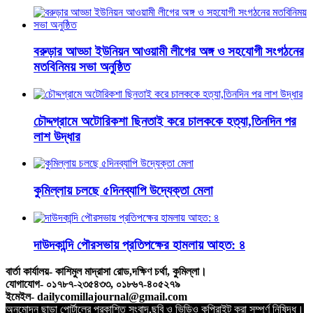
বরুড়ার আড্ডা ইউনিয়ন আওয়ামী লীগের অঙ্গ ও সহযোগী সংগঠনের
মতবিনিময় সভা অনুষ্ঠিত
চৌদ্দগ্রামে অটোরিকশা ছিনতাই করে চালককে হত্যা,তিনদিন পর
লাশ উদ্ধার
কুমিল্লায় চলছে ৫দিনব্যাপি উদ্যেক্তা মেলা
দাউদকান্দি পৌরসভায় প্রতিপক্ষের হামলায় আহত: ৪
বার্তা কার্যালয়- কাশিমুল মাদ্রাসা রোড,দক্ষিণ চর্থা, কুমিল্লা।
যোগাযোগ- ০১৭৮৭-২৩৫৪৩৩, ০১৮৬৭-৪০৫২৭৯
ইমেইল- dailycomillajournal@gmail.com
অনুমোদন ছাড়া পোর্টালের প্রকাশিত সংবাদ,ছবি ও ভিডিও কপিরাইট করা সম্পূর্ণ নিষিদ্ধ।