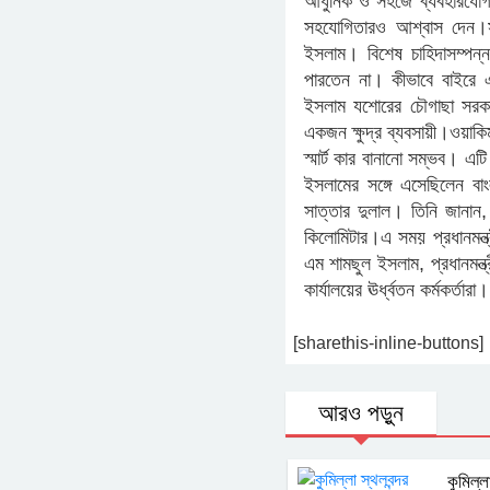
আধুনিক ও সহজে ব্যবহারযোগ্য 
সহযোগিতারও আশ্বাস দেন।সাক্
ইসলাম। বিশেষ চাহিদাসম্পন
পারতেন না। কীভাবে বাইরে এ
ইসলাম যশোরের চৌগাছা সরকার
একজন ক্ষুদ্র ব্যবসায়ী।ওয়াক
স্মার্ট কার বানানো সম্ভব। এট
ইসলামের সঙ্গে এসেছিলেন বাং
সাত্তার দুলাল। তিনি জানান, 
কিলোমিটার।এ সময় প্রধানমন্ত্
এম শামছুল ইসলাম, প্রধানমন্ত
কার্যালয়ের ঊর্ধ্বতন কর্মকর্তারা।
[sharethis-inline-buttons]
আরও পড়ুন
কুমিল্ল