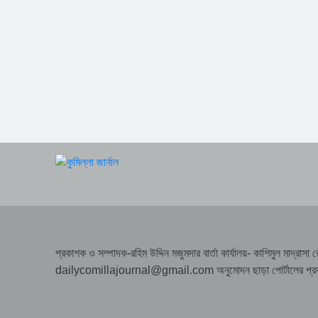
প্রকাশক ও সম্পাদক-রহিম উদ্দিন মজুমদার বার্তা কার্যালয়- কাশিমুল মাদ্
dailycomillajournal@gmail.com অনুমোদন ছাড়া পোর্টালের প্রকাশিত 