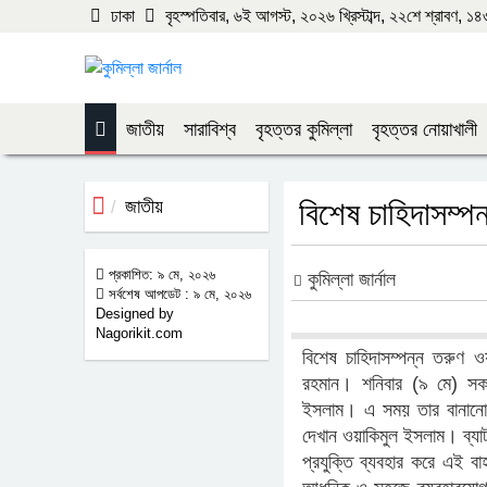
ঢাকা
বৃহস্পতিবার, ৬ই আগস্ট, ২০২৬ খ্রিস্টাব্দ, ২২শে শ্রাবণ, ১৪৩৩ 
জাতীয়
সারাবিশ্ব
বৃহত্তর কুমিল্লা
বৃহত্তর নোয়াখালী
জাতীয়
বিশেষ চাহিদাসম্পন্
প্রকাশিত: ৯ মে, ২০২৬
কুমিল্লা জার্নাল
সর্বশেষ আপডেট : ৯ মে, ২০২৬
Designed by
Nagorikit.com
বিশেষ চাহিদাসম্পন্ন তরুণ ওয়
রহমান। শনিবার (৯ মে) সকালে
ইসলাম। এ সময় তার বানানো ছো
দেখান ওয়াকিমুল ইসলাম। ব্যাটা
প্রযুক্তি ব্যবহার করে এই 