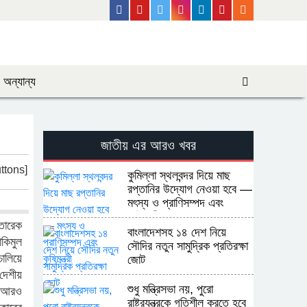
Facebook
Youtube
Twitter
Instagram
Linkedin
Pinterest
Rss Feed
অন্যান্য
জাতীয় এর আরও খবর
ttons]
কুমিল্লা স্থলবন্দর দিয়ে মাছ
রপ্তানির উদ্যোগ নেওয়া হবে —
মৎস্য ও প্রাণিসম্পদ এবং
কৃষিমন্ত্রী
 তারেক
বাংলাদেশসহ ১৪ দেশ নিয়ে
কিমুল
সৌদির নতুন সামুদ্রিক প্রতিরক্ষা
ালিয়ে
জোট
 দেশীয়
শুধু মন্ত্রিসভা নয়, পুরো
ে আরও
রাষ্ট্রযন্ত্রকে গতিশীল করতে হবে