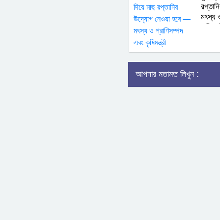
রপ্তান
মৎস্য 
কৃষিমন্ত
আপনার মতামত লিখুন :