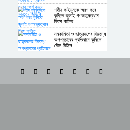
শহীদ কাইয়ুমকে স্মরণ করে
কুবিতে জুলাই গণঅভ্যুত্থান
দিবস পালিত
সমকামিতা ও ছাত্রদলের বিরুদ্ধে
অপপ্রচারের প্রতিবাদে কুবিতে
মৌন মিছিল
অন্যের অধিকার নিয়ে সোচ্চার,
নিজের ঘরে নীরব পাকিস্তান
শ্রীপুর উপজেলা রিপোর্টার্স ক্লাবের
নির্বাচনে সভাপতি সোলায়মান,
সম্পাদক কাশেম
মাতৃত্বকালীন ছুটি ও একাডেমিক
শিথিলতার দাবিতে কুবিতে
স্মারকলিপি