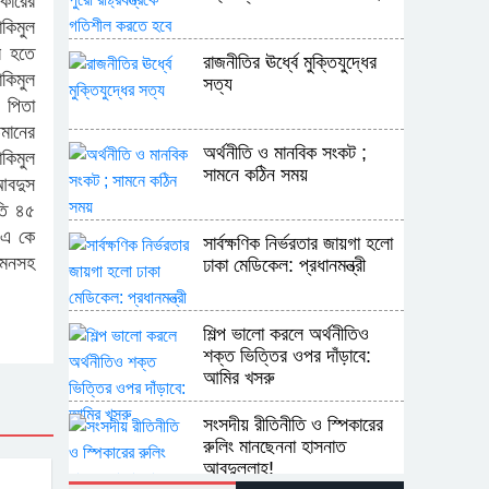
রকারের
াকিমুল
র হতে
রাজনীতির ঊর্ধ্বে মুক্তিযুদ্ধের
কিমুল
সত্য
 পিতা
মানের
অর্থনীতি ও মানবিক সংকট ;
াকিমুল
সামনে কঠিন সময়
 আবদুস
গতি ৪৫
) এ কে
সার্বক্ষণিক নির্ভরতার জায়গা হলো
রুমনসহ
ঢাকা মেডিকেল: প্রধানমন্ত্রী
শিল্প ভালো করলে অর্থনীতিও
শক্ত ভিত্তির ওপর দাঁড়াবে:
আমির খসরু
সংসদীয় রীতিনীতি ও স্পিকারের
রুলিং মানছেননা হাসনাত
আবদুল্লাহ!