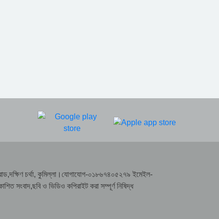
রাসা রোড,দক্ষিণ চর্থা, কুমিল্লা।যোগাযোগ-০১৮৬৭৪০৫২৭৯ ইমেইল-
সংবাদ,ছবি ও ভিডিও কপিরাইট করা সম্পূর্ণ নিষিদ্ধ