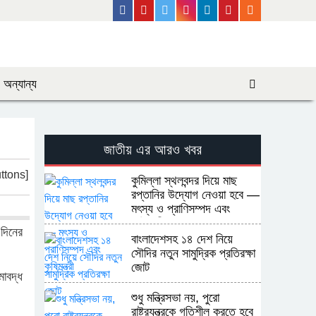
Facebook
Youtube
Twitter
Instagram
Linkedin
Pinterest
Rss Feed
অন্যান্য
জাতীয় এর আরও খবর
ttons]
কুমিল্লা স্থলবন্দর দিয়ে মাছ
রপ্তানির উদ্যোগ নেওয়া হবে —
মৎস্য ও প্রাণিসম্পদ এবং
কৃষিমন্ত্রী
দিনের
বাংলাদেশসহ ১৪ দেশ নিয়ে
সৌদির নতুন সামুদ্রিক প্রতিরক্ষা
জোট
মাবদ্ধ
শুধু মন্ত্রিসভা নয়, পুরো
রাষ্ট্রযন্ত্রকে গতিশীল করতে হবে