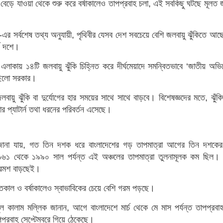
ঘ্য বেড়ে যাওয়া থেকে শুরু করে বর্ষাকালেও তাপপ্রবাহ চলা, এই সবকিছু ঘটছে মূলত 
ক্স-এর সর্বশেষ তথ্য অনুযায়ী, পৃথিবীর যেসব দেশ সবচেয়ে বেশি জলবায়ু ঝুঁকিতে আছ
্ষ দশে।
এলাকায় ১৪টি জলবায়ু ঝুঁকি চিহ্নিত করে দীর্ঘমেয়াদে সমন্বিতভাবে ‘জাতীয় অভ
েছিলো সরকার।
বায়ু ঝুঁকি বা দুর্যোগের হার সময়ের সাথে সাথে বাড়বে। বিশেষজ্ঞদের মতে, ঝুঁক
 প্যাটার্ন তথা ধরনের পরিবর্তন এসেছে।
ানা যায়, গত তিন দশক ধরে বাংলাদেশের গড় তাপমাত্রা আগের তিন দশকের
১৯৬১ থেকে ১৯৯০ সাল পর্যন্ত এই অঞ্চলের তাপমাত্রা তুলনামূলক কম ছিল। ক
্রমশ বাড়ছেই।
কাল ও বর্ষাকালেও স্বাভাবিকের চেয়ে বেশি গরম পড়ছে।
ুল কালাম মল্লিক জানান, আগে বাংলাদেশে মার্চ থেকে মে মাস পর্যন্ত তাপপ্রবা
্রবাহ সেপ্টেম্বরে গিয়ে ঠেকেছে।