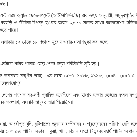
াড়ছে।
াইমেট চেঞ্জ অ্যান্ড ডেভেলপমেন্ট (আইসিসিসিএডি)-এর তথ্য অনুযায়ী, সমুদ্রপৃষ্ঠের 
 ঘরবাড়ি ও জীবিকা বিপন্ন হওয়ার কারণে ২০৫০ সালের মধ্যে বাংলাদেশের দক্ষিণা
ুত হতে পারে।
় এলাকার ১২ থেকে ১৮ শতাংশ ডুবে যাওয়ারও আশঙ্কা করা হচ্ছে।
-নদীতে পানির প্রবাহ বেড়ে গেলে বন্যা পরিস্থিতি সৃষ্টি হয়।
এমন অবস্থার সম্মুখীন হচ্ছে। এর মাঝে ১৯৮৭, ১৯৮৮, ১৯৯৮, ২০০৪, ২০০৭ ও
 উল্লেখযোগ্য।
 দেশের শতশত নদ-নদী প্লাবিত হয়েছিলো এবং হাজার হাজার হেক্টরের ফসল সম্পূর্
েক পশুপাখি, এমনকি মানুষও মারা গিয়েছিলো।
য়া, অপর্যাপ্ত বৃষ্টি, বৃষ্টিপাতের তুলনায় বাষ্পীভবন ও প্রস্বেদনের পরিমাণ বেশি হল
াকায় দেখা দেয় পানির অভাব। কুয়া, খাল, বিলের মতো নিত্যব্যবহার্য পানির আধার 