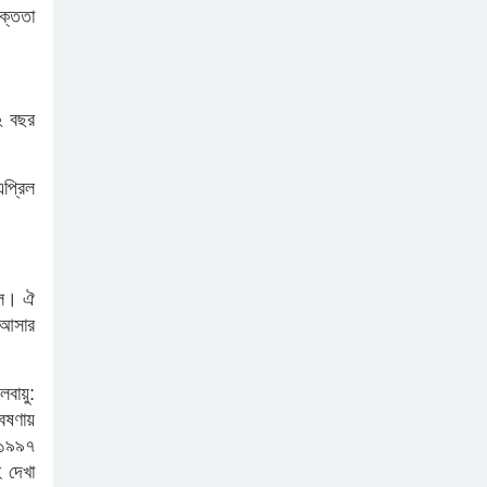
ক্ততা
২ বছর
এপ্রিল
িল। ঐ
 আসার
লবায়ু:
বেষণায়
 ১৯৯৭
 দেখা