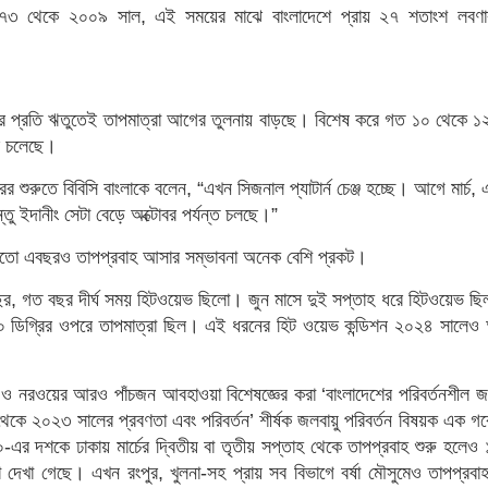
১৯৭৩ থেকে ২০০৯ সাল, এই সময়ের মাঝে বাংলাদেশে প্রায় ২৭ শতাংশ লবণা
 প্রতি ঋতুতেই তাপমাত্রা আগের তুলনায় বাড়ছে। বিশেষ করে গত ১০ থেকে ১
েই চলেছে।
শুরুতে বিবিসি বাংলাকে বলেন, “এখন সিজনাল প্যাটার্ন চেঞ্জ হচ্ছে। আগে মার্চ, 
ু ইদানীং সেটা বেড়ে অক্টোবর পর্যন্ত চলছে।”
মতো এবছরও তাপপ্রবাহ আসার সম্ভাবনা অনেক বেশি প্রকট।
, গত বছর দীর্ঘ সময় হিটওয়েভ ছিলো। জুন মাসে দুই সপ্তাহ ধরে হিটওয়েভ ছ
 ডিগ্রির ওপরে তাপমাত্রা ছিল। এই ধরনের হিট ওয়েভ কন্ডিশন ২০২৪ সালেও
েশ ও নরওয়ের আরও পাঁচজন আবহাওয়া বিশেষজ্ঞের করা ‘বাংলাদেশের পরিবর্তনশীল জ
থেকে ২০২৩ সালের প্রবণতা এবং পরিবর্তন’ শীর্ষক জলবায়ু পরিবর্তন বিষয়ক এক গ
র দশকে ঢাকায় মার্চের দ্বিতীয় বা তৃতীয় সপ্তাহ থেকে তাপপ্রবাহ শুরু হলেও
দেখা গেছে। এখন রংপুর, খুলনা-সহ প্রায় সব বিভাগে বর্ষা মৌসুমেও তাপপ্রবাহ