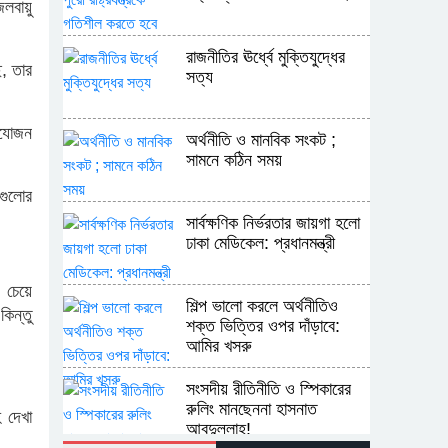
জলবায়ু
রাজনীতির ঊর্ধ্বে মুক্তিযুদ্ধের
ে, তার
সত্য
িযোজন
অর্থনীতি ও মানবিক সংকট ;
সামনে কঠিন সময়
িগুলোর
সার্বক্ষণিক নির্ভরতার জায়গা হলো
ঢাকা মেডিকেল: প্রধানমন্ত্রী
 চেয়ে
শিল্প ভালো করলে অর্থনীতিও
িন্তু
শক্ত ভিত্তির ওপর দাঁড়াবে:
আমির খসরু
সংসদীয় রীতিনীতি ও স্পিকারের
রুলিং মানছেননা হাসনাত
হ দেখা
আবদুল্লাহ!