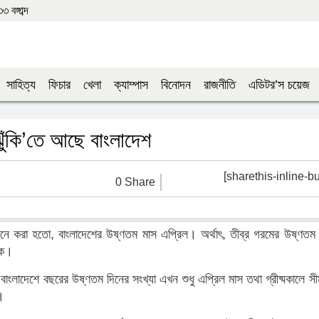
বঙ্গাব্দ
সাহিত্য
ফিচার
খেলা
ক্যাম্পাস
বিনোদন
রাজনীতি
এডিটর’স চয়েজ
ঝুঁকি’তে আছে বাংলাদেশ
[sharethis-inline-bu
0 Share
করা হতো, বাংলাদেশের উষ্ণতম মাস এপ্রিল। অর্থাৎ, তীব্র গরমের উষ্ণতম 
কে।
াংলাদেশে বছরের উষ্ণতম দিনের সংখ্যা এখন শুধু এপ্রিল মাস তথা গ্রীষ্মকালে সী
।