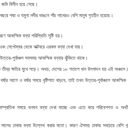
টর জমি বিলীন হয়ে গেছে।
 পদ্মা ও যমুনা নদীর ভাঙনে পাঁচ লাখেরও বেশি মানুষ গৃহহীন হয়েছে।
রণে আকস্মিক বন্যা পরিস্থিতি সৃষ্টি হয়।
বং সেপ্টেম্বর থেকে অক্টবরে এরকম বন্যা দেখা যায়।
উত্তর-পুর্বাঞ্চল সবসময় আকস্মিক বন্যার ঝুঁকিতে থাকে।
ত তীব্র ক্ষতির মুখে পড়ে। অথচ, দেশের ১৮ শতাংশ ধান উৎপাদন হয় এই অঞ্চলে
র্ষার আগে ও বর্ষার সময়ে বৃষ্টিপাত বাড়বে, তাই তখন উত্তর-পূর্বাঞ্চলে আকস্মিক 
 সাম্প্রতিক সময়ে ঘনঘন বন্যা দেখা যাচ্ছে এবং এতে করে পরিবেশগত ও অর্থ
ালের ঢাকার বন্যা উল্লেখ করার মতো। কারণ ঐসময় ঢাকায় সবচেয়ে বেশি বৃষ্