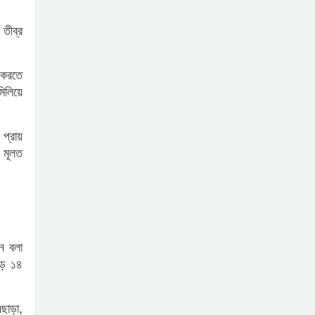
রাজনৈতিক মত পার্থক্যের সমাধান
হোক সাংবিধানিক কাঠামোতে
তীব্র
ক্ষুদ্র নৃগোষ্ঠীসহ ২০ নারীকে
সেলাই মেশিন ও গাছের চারা দিল
 করতে
বসুন্ধরা গ্রুপ
িলিয়ে
নবীন ক্যাডেট সংগ্রহে কুবিতে
বিএনসিসির লিখিত পরীক্ষা
 প্রায়
 মূলত
দাউদকান্দিতে একের পর এক চুরি,
নিরাপত্তা নিয়ে উদ্বেগ
স্ত্রীর কবর খননের সময় মিলল ২
ে বলা
যুগ আগে দাফন করা স্বামীর
অক্ষত মরদেহ
ড়ে ১৪
কুমিল্লা স্থলবন্দর দিয়ে মাছ
রপ্তানির উদ্যোগ নেওয়া হবে —
ছাড়া,