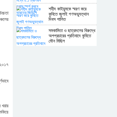
শহীদ কাইয়ুমকে স্মরণ করে
উচ্চতা
কুবিতে জুলাই গণঅভ্যুত্থান
ঞ্চলের
দিবস পালিত
সমকামিতা ও ছাত্রদলের বিরুদ্ধে
অপপ্রচারের প্রতিবাদে কুবিতে
মৌন মিছিল
অন্যের অধিকার নিয়ে সোচ্চার,
নিজের ঘরে নীরব পাকিস্তান
 ২০১৭
শ্রীপুর উপজেলা রিপোর্টার্স ক্লাবের
নির্বাচনে সভাপতি সোলায়মান,
ণভাবে
সম্পাদক কাশেম
মাতৃত্বকালীন ছুটি ও একাডেমিক
শিথিলতার দাবিতে কুবিতে
ে খরার
স্মারকলিপি
শুকিয়ে