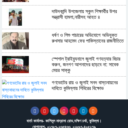
দাউদকান্দি উপজেলায় স্কুল শিক্ষার্থীর উপর
সন্ত্রাসী হামলা,নারীসহ আহত ৪
ধর্ষণ ও শিশু পাচারের অভিযোগে অভিযুক্ত
রুখসার আহমেদ ফের পাকিস্তানের রাজনীতিতে
স্পেশাল ট্রাইব্যুনালে জুলাই গণহত্যার বিচার
করুন, জনগণ আপনাদের ছাড়বে না: সাবেক
মেয়র সাক্কু
গণভোটের রায় ও জুলাই সনদ বাস্তবায়নের
দাবিতে কুমিল্লায় শিবিরের বিক্ষোভ
ভাষা সৈনিক অজিত গুহ মহাবিদ্যালয়ে জুলাই
গণঅভ্যুত্থান দিবসের আলোচনা সভা ও
পুরস্কার বিতরণ
বার্তা কার্যালয়- কাশিমুল মাদ্রাসা রোড,দক্ষিণ চর্থা, কুমিল্লা।
যোগাযোগ- ০১৭৮৭-২৩৫৪৩৩, ০১৮৬৭-৪০৫২৭৯