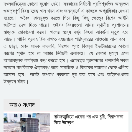
দখলদারিত্ত্বের কোনো সুযোগ নেই। সরকারের নির্বাচনী প্রতিশ্রুতির অন্যতম
গুরুত্বপূর্ণ বিষয় হচ্ছে খাল খনন এবং জনস্বার্থে এ কাজকে অগ্রাধিকার দেওয়া
হয়েছে। অবৈধ দখলমুক্ত করতে গিয়ে কিছু কিছু ক্ষেত্রে বিশেষ আইনি
জটিলতা দেখা দিতে পারে। ওইসব বিষয়গুলো আমরা স্থানীয় প্রশাসনের
মাধ্যমে মোকাবেলা করব। খালের মধ্যে বর্জ্য কিংবা আবর্জনা স্তূপ হয়ে
আছে। পানির প্রবাহ ঠিক রাখতে এগুলোকে পরিস্কারের আওতায় আনা হবে।
এ ছাড়া, কোন মাদক কারবারি, কিশোর গ্যাং কিংম্বা ইভটিজারদের কোনো
ধরণের স্থান হবে না আমার নির্বাচনী এলাকায়। যে কোনো মূল্যে এসব
অপরাধমূলক কার্যক্রম বন্ধ করতে হবে। এক্ষেত্রে প্রশাসনের পাশাপাশি সকল
সচেতন নাগরিককে ঐক্যবদ্ধ ভাবে সামাজিক ও বিবেকের দায়বোধ থেকে এগিয়ে
আসতে হবে। তবেই অপরাধ প্রবনতা দূর করা যাবে এবং আইনশংখলার
উন্নয়ন ঘটবে।
আরও সংবাদ
দাউদকান্দিতে একের পর এক চুরি, নিরাপত্তা
নিয়ে উদ্বেগ