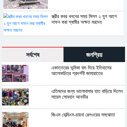
স্ত্রীর কবর খননের সময় মিলল ২ যুগ আগে
দাফন করা স্বামীর অক্ষত মরদেহ
সর্বশেষ
জনপ্রিয়
একাত্তরের ভূমিকা বাদ দিয়ে ইতিহাসের
আলোকচিত্র প্রদর্শনী জামায়াতের
এতিমদের জন্য ভালোবাসার হাত বাড়িয়ে দিলেন
সায়েম সোবহান আনভীর
জিএম হোল্ডিংস-চায়না রেলওয়ের সমঝোতা