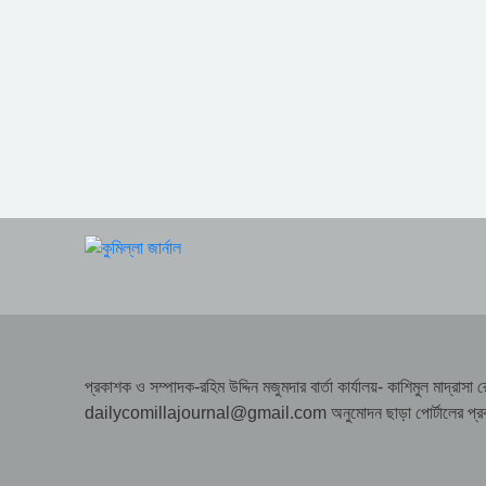
প্রকাশক ও সম্পাদক-রহিম উদ্দিন মজুমদার বার্তা কার্যালয়- কাশিমুল মাদ্
dailycomillajournal@gmail.com অনুমোদন ছাড়া পোর্টালের প্রকাশিত 