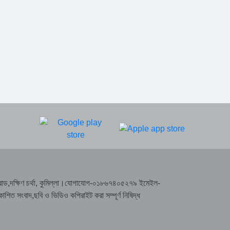
রাসা রোড,দক্ষিণ চর্থা, কুমিল্লা।যোগাযোগ-০১৮৬৭৪০৫২৭৯ ইমেইল-
সংবাদ,ছবি ও ভিডিও কপিরাইট করা সম্পূর্ণ নিষিদ্ধ