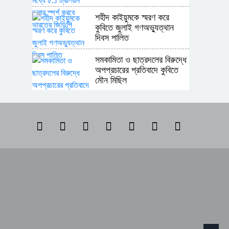
শহীদ কাইয়ুমকে স্মরণ করে
কুবিতে জুলাই গণঅভ্যুত্থান
দিবস পালিত
সমকামিতা ও ছাত্রদলের বিরুদ্ধে
অপপ্রচারের প্রতিবাদে কুবিতে
মৌন মিছিল
অন্যের অধিকার নিয়ে সোচ্চার,
নিজের ঘরে নীরব পাকিস্তান
শ্রীপুর উপজেলা রিপোর্টার্স ক্লাবের
নির্বাচনে সভাপতি সোলায়মান,
সম্পাদক কাশেম
মাতৃত্বকালীন ছুটি ও একাডেমিক
শিথিলতার দাবিতে কুবিতে
স্মারকলিপি