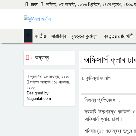
ঢাকা
শনিবার, ৮ই আগস্ট, ২০২৬ খ্রিস্টাব্দ, ২৪শে শ্রাবণ, ১৪৩৩ বঙ্গ
জাতীয়
সারাবিশ্ব
বৃহত্তর কুমিল্লা
বৃহত্তর নোয়াখালী
অন্যান্য
অফিসার্স ক্লাব ঢা
প্রকাশিত: ১৮ নভেম্বর, ২০২৩
কুমিল্লা জার্নাল
সর্বশেষ আপডেট : ১৮ নভেম্বর,
২০২৩
Designed by
Nagorikit.com
নিজস্ব প্রতিবেদক :
সরকারি উচ্চপদস্থ কর্মকর্তা
অফিসার্স ক্লাব, ঢাকা।
শনিবার (১৮ নভেম্বর) দুপুরে