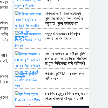
মাহবুব
েজবাহ
চিকিৎসা কষ্টে থাকা কাঙালিনী
সুফিয়ার দায়িত্ব নিল আনভীর
রশাসন
বসুন্ধরা গ্রুপ ফাউন্ডেশন
সোবহান
বসুন্ধরা শুভসংঘের শিবপুরে
 সচিব
সেলাই মেশিন বিতরণ
র সচিব
কিশোর অপরাধ ও সাইবার বুলিং
া হয়।
রুখতে ১৬ বছরের নিচে সামাজিক
ার এই
মাধ্যম নিষিদ্ধের দাবি অবিনাশী
পথহারা কূটনীতি, ফেরাতে হবে
বারের
সঠিক পথে
ি করা
ছয় শিশুর মৃত্যুর বিচার হয়, ছয়শ
্রুপের
শিশুর ঘাতকরা শাস্তি পায় না!