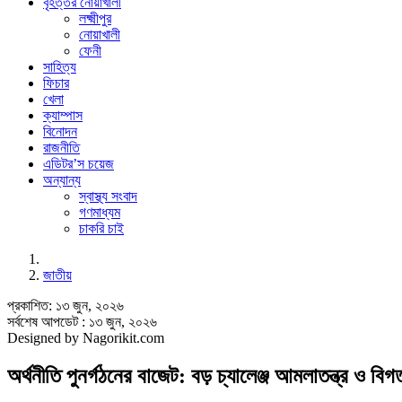
বৃহত্তর নোয়াখালী
লক্ষ্মীপুর
নোয়াখালী
ফেনী
সাহিত্য
ফিচার
খেলা
ক্যাম্পাস
বিনোদন
রাজনীতি
এডিটর’স চয়েজ
অন্যান্য
স্বাস্থ্য সংবাদ
গণমাধ্যম
চাকরি চাই
জাতীয়
প্রকাশিত: ১৩ জুন, ২০২৬
সর্বশেষ আপডেট : ১৩ জুন, ২০২৬
Designed by Nagorikit.com
অর্থনীতি পুনর্গঠনের বাজেট: বড় চ্যালেঞ্জ আমলাতন্ত্র ও বি