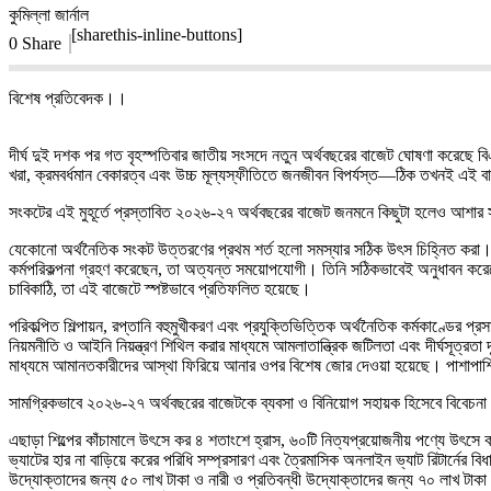
কুমিল্লা জার্নাল
[sharethis-inline-buttons]
0 Share
​বিশেষ প্রতিবেদক।।
দীর্ঘ দুই দশক পর গত বৃহস্পতিবার জাতীয় সংসদে নতুন অর্থবছরের বাজেট ঘোষণা করেছে বিএ
খরা, ক্রমবর্ধমান বেকারত্ব এবং উচ্চ মূল্যস্ফীতিতে জনজীবন বিপর্যস্ত—ঠিক তখনই এই
সংকটের এই মুহূর্তে প্রস্তাবিত ২০২৬-২৭ অর্থবছরের বাজেট জনমনে কিছুটা হলেও আশার সঞ্চ
​যেকোনো অর্থনৈতিক সংকট উত্তরণের প্রথম শর্ত হলো সমস্যার সঠিক উৎস চিহ্নিত করা। অর
কর্মপরিকল্পনা গ্রহণ করেছেন, তা অত্যন্ত সময়োপযোগী। তিনি সঠিকভাবেই অনুধাবন করেছেন
চাবিকাঠি, তা এই বাজেটে স্পষ্টভাবে প্রতিফলিত হয়েছে।
পরিকল্পিত শিল্পায়ন, রপ্তানি বহুমুখীকরণ এবং প্রযুক্তিভিত্তিক অর্থনৈতিক কর্মকাণ্ডে
​নিয়মনীতি ও আইনি নিয়ন্ত্রণ শিথিল করার মাধ্যমে আমলাতান্ত্রিক জটিলতা এবং দীর্ঘসূত্রতা 
মাধ্যমে আমানতকারীদের আস্থা ফিরিয়ে আনার ওপর বিশেষ জোর দেওয়া হয়েছে। পাশাপাশি প
​সামগ্রিকভাবে ২০২৬-২৭ অর্থবছরের বাজেটকে ব্যবসা ও বিনিয়োগ সহায়ক হিসেবে বিবেচনা 
এছাড়া শিল্পের কাঁচামালে উৎসে কর ৪ শতাংশে হ্রাস, ৬০টি নিত্যপ্রয়োজনীয় পণ্যে উৎসে
ভ্যাটের হার না বাড়িয়ে করের পরিধি সম্প্রসারণ এবং ত্রৈমাসিক অনলাইন ভ্যাট রিটার্নে
উদ্যোক্তাদের জন্য ৫০ লাখ টাকা ও নারী ও প্রতিবন্ধী উদ্যোক্তাদের জন্য ৭০ লাখ টাকা পর