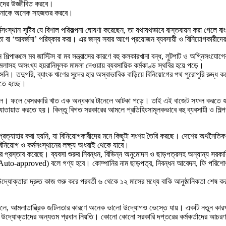
তাদের উজ্জীবিত করবে।
যবস্থাপনাকে অনেক সহজতর করবে।
 কর্মসংস্থান সৃষ্টির যে বিশাল পরিকল্পনা ঘোষণা করেছেন, তা যথাযথভাবে বাস্তবায়ন করা গেলে
িরতা বা ‘আবর্জনা’ পরিষ্কার করা। এর জন্য সবার আগে প্রয়োজন ব্যবসায়ী ও বিনিয়োগকারীদের
িল্পাঞ্চলে মব জাস্টিস বা মব সন্ত্রাসের কারণে বহু কলকারখানা বন্ধ, লুটপাট ও অগ্নিসংয
 মামলাসহ অসংখ্য হয়রানিমূলক মামলা দেওয়ায় ব্যবসায়িক কর্মকাণ্ড স্থবির হয়ে পড়ে।
েনি। তদুপরি, ব্যাংক ঋণের সুদের হার অস্বাভাবিক বাড়িয়ে বিনিয়োগের পথ পুরোপুরি রুদ
েতে হচ্ছে।
ি হয়ে ছিল। ফলে বেসরকারি খাত এক অন্ধকার টানেলে আটকা পড়ে। তাই এই বাজেট সফল করত
দেশে যাতায়াত করতে হয়। কিন্তু বিগত সরকারের আমলে প্রতিহিংসামূলকভাবে বহু ব্যবসায়ী ও শিল
্রত্যাহার করা হয়নি, যা বিনিয়োগকারীদের মনে কিছুটা সংশয় তৈরি করছে। দেশের অর্থনৈতিক স
র বিনিয়োগ ও কর্মসংস্থানের লক্ষ্য অধরাই থেকে যাবে।
 প্রস্তাব করেছে। ব্যবসা শুরুর নিবন্ধন, বিভিন্ন অনুমোদন ও ছাড়পত্রসহ অন্যান্য সরকারি 
 (Auto-approved) বলে গণ্য হবে। কোম্পানির নাম ছাড়পত্র, নিবন্ধন আবেদন, ফি পরিশোধ ও
উদ্যোক্তারা দ্রুত কাজ শুরু করে পরবর্তী ৬ থেকে ১২ মাসের মধ্যে বাকি আনুষ্ঠানিকতা শেষ
ে, আমলাতান্ত্রিক জটিলতার কারণে অনেক ভালো উদ্যোগও ভেস্তে যায়। একটি নতুন কারখান
র উদ্যোক্তাদের অন্যতম প্রধান নিয়তি। কোনো কোনো সরকারি দপ্তরের কর্মকর্তাদের আচরণ