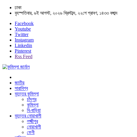
ঢাকা
বৃহস্পতিবার, ৬ই আগস্ট, ২০২৬ খ্রিস্টাব্দ, ২২শে শ্রাবণ, ১৪৩৩ বঙ্গাব্দ
Facebook
Youtube
Twitter
Instagram
Linkedin
Pinterest
Rss Feed
জাতীয়
সারাবিশ্ব
বৃহত্তর কুমিল্লা
চাঁদপুর
কুমিল্লা
বি-বাড়িয়া
বৃহত্তর নোয়াখালী
লক্ষ্মীপুর
নোয়াখালী
ফেনী