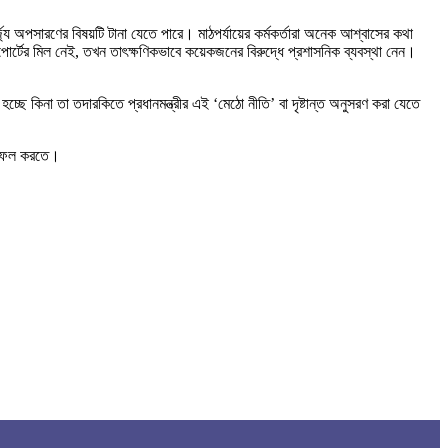
য অপসারণের বিষয়টি টানা যেতে পারে। মাঠপর্যায়ের কর্মকর্তারা অনেক আশ্বাসের কথা
রিপোর্টের মিল নেই, তখন তাৎক্ষণিকভাবে কয়েকজনের বিরুদ্ধে প্রশাসনিক ব্যবস্থা নেন।
্ছে কিনা তা তদারকিতে প্রধানমন্ত্রীর এই ‘মেঠো নীতি’ বা দৃষ্টান্ত অনুসরণ করা যেতে
ে সফল করতে।