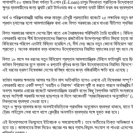
পাশাপাশি ৫০ হাজার টাকা পর্যন্ত ই-লোন (E-Loan) চালুর সিদ্ধান্ত প্রান্তিক উদ্যোক্
ক্ষুদ্র ব্যবসায়ীদের জন্য ফ্ল্যাট রেটে টার্নওভার কর ও আলাদা ভ্যাট রিটার্ন ফরম কর ব্
​অর্থ ও পরিকল্পনামন্ত্রী আমির খসরু মাহমুদ চৌধুরী প্রস্তাবিত বাজেটে ২৫ লক্ষাধিক নতুন
প্রধান চ্যালেঞ্জ হলো আমলাতান্ত্রিক বাধা এবং বিগত সরকারের রেখে যাওয়া নীতিগত স্থব
​বিগত সরকারের আমলে দেশের শিল্প খাতে এক নৈরাজ্যকর পরিস্থিতি তৈরি হয়েছিল। বিভিন্ন শ
বেসরকারি খাতের শীর্ষ উদ্যোক্তাদের বিরুদ্ধে রাজনৈতিক উদ্দেশ্যপ্রণোদিত মিথ্যা হত্যা
বিনিয়োগের পরিবেশ এতটাই বিঘ্নিত হয়েছিল যে, দীর্ঘ দেড় বছরে নতুন কোনো বিনিয়োগ আস
প্রান্তে। অনেক কারখানা বন্ধ থাকলেও উদ্যোক্তাদের নিয়মিত ব্যাংকের চড়া সুদ গুনে য
​বিগত ১৮ মাসে সব ধরনের নতুন বিনিয়োগ প্রস্তাব আমলাতান্ত্রিক টেবিলে ফাইলবন্দ
বর্তমান বিশ্বায়নের যুগে ব্যবসা ও রপ্তানি বৃদ্ধির জন্য শিল্প উদ্যোক্তাদের নিয়মিত বি
এই ধরনের ভ্রমণ নিষেধাজ্ঞা দেশের বাণিজ্য খাতের জন্য নজিরবিহীন ক্ষতি বয়ে এনেছে।
বর্তমান সরকার ক্ষমতায় আসার পর তিন মাস অতিবাহিত হলেও এখনো এই নিষেধাজ্ঞা সম্পূর্ণ প
বেসরকারি খাতে একটি সম্পূর্ণ ‘ভয়হীন ও নিরাপদ’ পরিবেশ সৃষ্টি না করতে পারলে অর্থমন্ত্রী
​অবশ্য সরকার এবারের বাজেটে আমলাতান্ত্রিক হয়রানি বন্ধে কিছু বৈপ্লবিক আইনি সংস্কারের
মধ্যে সংশ্লিষ্ট সরকারি সংস্থা ছাড়পত্র না দিলে আবেদনটি ‘স্বয়ংক্রিয়ভাবে অনুমোদিত’
নিবন্ধনের ব্যবস্থা নেওয়া হবে।
নতুন ও ক্ষুদ্র ব্যবসার জন্য অনলাইনভিত্তিক প্রাথমিক অনুমোদন ব্যবস্থা থাকবে, যাতে 
ট্রেড লাইসেন্স সেবা ধাপে ধাপে কেন্দ্রীয় অনলাইন ব্যবস্থার সঙ্গে যুক্ত করা হবে।
​এই উদ্যোগগুলো নিঃসন্দেহে ইতিবাচক ও সময়োপযোগী। তবে অতীতের তিক্ত অভিজ্ঞতা বল
হতে হয়। জামানতের টাকা দিয়েও বছরের পর বছর গ্যাস-বিদ্যুৎ সংযোগ না পাওয়া এদেশে
পরিবর্তন দরকার।