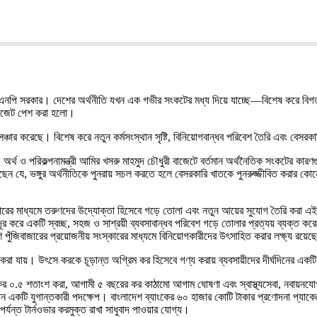
নপি সরকার। দেশের অর্থনীতি যখন এক গভীর সংকটের মধ্য দিয়ে যাচ্ছে—বিশেষ করে বিগত অন্ত
 বাজেট পেশ করা হলো।
ার করেছে। বিশেষ করে নতুন কর্মসংস্থান সৃষ্টি, বিনিয়োগবান্ধব পরিবেশ তৈরি এবং বেসরকারি
্থ ও পরিকল্পনামন্ত্রী আমির খসরু মাহমুদ চৌধুরী বাজেটে বর্তমান অর্থনৈতিক সংকটের কা
 যে, ভঙ্গুর অর্থনীতিকে পুনরায় সচল করতে হলে বেসরকারি খাতকে পুনরুজ্জীবিত করার কোনো ব
র প্রসারের মাধ্যমে তরুণদের উদ্যোক্তা হিসেবে গড়ে তোলা এবং নতুন আয়ের সুযোগ তৈরি করা এ
দূর করে একটি স্বচ্ছ, সহজ ও সাশ্রয়ী ব্যবসাবান্ধব পরিবেশ গড়ে তোলার প্রত্যয় ব্যক্ত করেছে
ুঁজিবাজারের প্রয়োজনীয় সংস্কারের মাধ্যমে বিনিয়োগকারীদের উৎসাহিত করার লক্ষ্য রয়েছ
করা যায়। উৎসে করকে চূড়ান্ত অগ্রিম কর হিসেবে গণ্য করায় ব্যবসায়ীদের দীর্ঘদিনের একট
 কর ০.৫ শতাংশ করা, আগামী ৫ বছরের কর কাঠামো আগাম ঘোষণা এবং স্বাস্থ্যসেবা, নবায়নযো
র বিধান একটি যুগান্তকারী পদক্ষেপ। বাংলাদেশ ব্যাংকের ৬০ হাজার কোটি টাকার প্রণোদনা 
্যন্ত টার্নওভার করমুক্ত রাখা সাধুবাদ পাওয়ার যোগ্য।