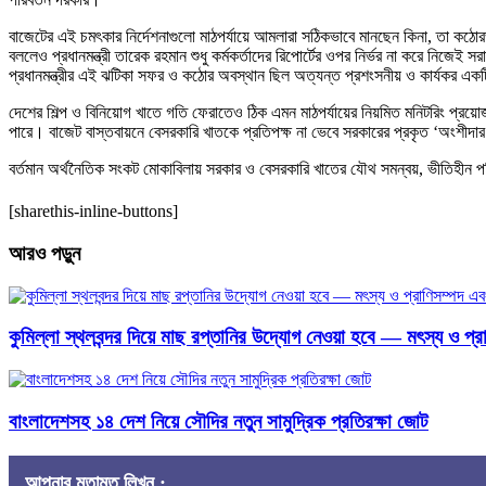
​বাজেটের এই চমৎকার নির্দেশনাগুলো মাঠপর্যায়ে আমলারা সঠিকভাবে মানছেন কিনা, তা কঠো
বললেও প্রধানমন্ত্রী তারেক রহমান শুধু কর্মকর্তাদের রিপোর্টের ওপর নির্ভর না করে নিজ
প্রধানমন্ত্রীর এই ঝটিকা সফর ও কঠোর অবস্থান ছিল অত্যন্ত প্রশংসনীয় ও কার্যকর এক
​দেশের শিল্প ও বিনিয়োগ খাতে গতি ফেরাতেও ঠিক এমন মাঠপর্যায়ের নিয়মিত মনিটরিং প্রয়োজন
পারে। বাজেট বাস্তবায়নে বেসরকারি খাতকে প্রতিপক্ষ না ভেবে সরকারের প্রকৃত ‘অংশীদার’
বর্তমান অর্থনৈতিক সংকট মোকাবিলায় সরকার ও বেসরকারি খাতের যৌথ সমন্বয়, ভীতিহীন
[sharethis-inline-buttons]
আরও পড়ুন
কুমিল্লা স্থলবন্দর দিয়ে মাছ রপ্তানির উদ্যোগ নেওয়া হবে — মৎস্য ও প্রাণ
বাংলাদেশসহ ১৪ দেশ নিয়ে সৌদির নতুন সামুদ্রিক প্রতিরক্ষা জোট
আপনার মতামত লিখুন :