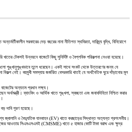
র্বর্তীকালীন সরকারের দেড় বছরের নানা নীতিগত স্থবিরতা, দারিদ্র্য বৃদ্ধি, বিনিয়োগে
 খাতের টেকসই উন্নয়নে বাজেটে কিছু সুনির্দিষ্ট ও বৈপ্লবিক পরিকল্পনা নেওয়া হয়েছে।
রণগুলো পুঙ্খানুপুঙ্খভাবে তুলে ধরেছেন। একই সাথে সংকট থেকে উত্তরণের জন্য যে
িকল্প নেই। বহুমুখী সমস্যায় জর্জরিত বেসরকারি খাতই যে অর্থনৈতিক ঘুরে দাঁড়ানোর মূল
ই বাজেটের অন্যতম প্রধান লক্ষ্য।
ন অর্থমন্ত্রী। ব্যাংকিং ও আর্থিক খাতে শৃঙ্খলা, স্বচ্ছতা এবং জবাবদিহিতা নিশ্চিত করার
ে।
ি বড় দাবি পূরণ হয়েছে।
গ্য জ্বালানি ও বৈদ্যুতিক যানবাহন (EV) খাতে করছাড়ের সিদ্ধান্ত অত্যন্ত প্রশংসনীয়।
প্যাকেজের আওতায় সিএমএসএমই (CMSME) খাতে ৫ হাজার কোটি টাকা বরাদ্দ এবং ক্ষুদ্র