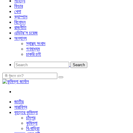
সাহিত্য
ফিচার
খেলা
ক্যাম্পাস
বিনোদন
রাজনীতি
এডিটর’স চয়েজ
অন্যান্য
স্বাস্থ্য সংবাদ
গণমাধ্যম
চাকরি চাই
জাতীয়
সারাবিশ্ব
বৃহত্তর কুমিল্লা
চাঁদপুর
কুমিল্লা
বি-বাড়িয়া