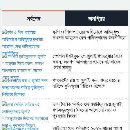
সর্বশেষ
জনপ্রিয়
ধর্ষণ ও শিশু পাচারের অভিযোগে অভিযুক্ত
রুখসার আহমেদ ফের পাকিস্তানের রাজনীতিতে
স্পেশাল ট্রাইব্যুনালে জুলাই গণহত্যার বিচার
করুন, জনগণ আপনাদের ছাড়বে না: সাবেক
মেয়র সাক্কু
গণভোটের রায় ও জুলাই সনদ বাস্তবায়নের
দাবিতে কুমিল্লায় শিবিরের বিক্ষোভ
ভাষা সৈনিক অজিত গুহ মহাবিদ্যালয়ে জুলাই
গণঅভ্যুত্থান দিবসের আলোচনা সভা ও
পুরস্কার বিতরণ
​আইএমএফের পূর্বাভাস: ২০২৯ সালের মধ্যে