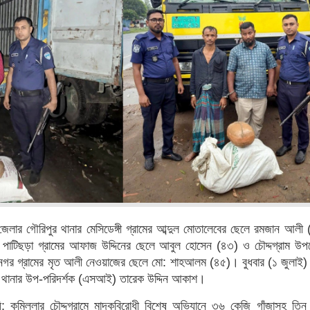
লার গৌরিপুর থানার মেসিডেঙ্গী গ্রামের আব্দুল মোতালেবের ছেলে রমজান আলী 
র পাটিছড়া গ্রামের আফাজ উদ্দিনের ছেলে আবুল হোসেন (৪৩) ও চৌদ্দগ্রাম উপ
নগর গ্রামের মৃত আলী নেওয়াজের ছেলে মো: শাহআলম (৪৫)। বুধবার (১ জুলাই) দ
্রাম থানার উপ-পরিদর্শক (এসআই) তারেক উদ্দিন আকাশ।
নিধি: কুমিল্লার চৌদ্দগ্রামে মাদকবিরোধী বিশেষ অভিযানে ৩৬ কেজি গাঁজাসহ তি