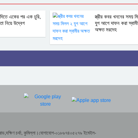
ন্দিতে একের পর এক চুরি,
স্ত্রীর কবর খননের সময় 
্তা নিয়ে উদ্বেগ
যুগ আগে দাফন করা স্বামী
অক্ষত মরদেহ
রাসা রোড,দক্ষিণ চর্থা, কুমিল্লা।যোগাযোগ-০১৮৬৭৪০৫২৭৯ ইমেইল-