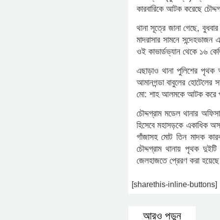
কারবারিকে আটক করেছে চৌদ্দগ
থানা সূত্রে জানা গেছে, বুধব
মাদরাসার সামনে সন্দেহভাজন
ওই কাভার্ডভ্যান থেকে ১৬ কেজ
এছাড়াও থানা পুলিশের পৃথক 
আমানগন্ডা বাবুলের হোটেলের
মো: শাহ আলমকে আটক করে 
চৌদ্দগ্রাম মডেল থানার অফিস
হিসেবে মহাসড়কে একাধিক অস্
গাঁজাসহ মোট তিন মাদক কার
চৌদ্দগ্রাম থানায় পৃথক দুই
জেলহাজতে প্রেরণ করা হয়েছে।
[sharethis-inline-buttons]
আরও পড়ুন