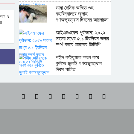
ভাষা সৈনিক অজিত গুহ
মহাবিদ্যালয়ে জুলাই
মিলল ২
গণঅভ্যুত্থান দিবসের আলোচনা
র
সভা ও পুরস্কার বিতরণ
​আইএমএফের পূর্বাভাস: ২০২৯
সালের মধ্যে ৫.১ ট্রিলিয়ন ডলার
স্পর্শ করবে ভারতের জিডিপি
শহীদ কাইয়ুমকে স্মরণ করে
কুবিতে জুলাই গণঅভ্যুত্থান
দিবস পালিত
সমকামিতা ও ছাত্রদলের বিরুদ্ধে
অপপ্রচারের প্রতিবাদে কুবিতে
মৌন মিছিল
অন্যের অধিকার নিয়ে সোচ্চার,
নিজের ঘরে নীরব পাকিস্তান
শ্রীপুর উপজেলা রিপোর্টার্স ক্লাবের