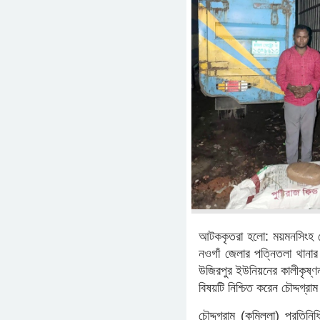
আটককৃতরা হলো: ময়মনসিংহ জে
নওগাঁ জেলার পত্নিতলা থানা
উজিরপুর ইউনিয়নের কালীকৃষ্ণ
বিষয়টি নিশ্চিত করেন চৌদ্দগ
চৌদ্দগ্রাম (কুমিল্লা) প্রতি