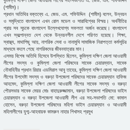
কুমিল্লা দক্ষিণ জেলা আওয়ামী লীগের সহ-সভাপতি এ. জেড. এম. শফিউদ্দিন
(শামীম)।
প্রধান অতিথির বক্তব্যে এ. জেড. এম. শফিউদ্দিন (শামীম) বলেন, উন্নয়ন
ও সমৃদ্ধিতে বাংলাদেশ এখন রোল মডেল ও সারাবিশ্বের বিস্ময়। অর্থনীতির
প্রায় সব সূচকে বাংলাদেশ উল্লেখযোগ্য সফলতা অর্জন করেছে। বাংলাদেশ
এখন স্বল্পোন্নত দেশ থেকে উন্নয়নশীল দেশে পরিণত হয়েছে। শিক্ষা,
স্বাস্থ্য, মাথাপিছু আয়, নাগরিক সেবা ও নানামুখি সামাজিক নিরাপত্তা কর্মসূচির
মাধ্যমে বদলে গেছে নাগরিকদের জীবনযাত্রার মান।
এসময় বিশেষ অতিথি হিসেবে উপস্থিত ছিলেন, কুমিল্লা দক্ষিণ জেলা আওয়ামী
লীগের সদস্য ও কুমিল্লা জেলা পরিষদের সাবেক চেয়ারম্যান, সাবেক
নৌবাহিনীর প্রধান রিয়ার এডমিরাল আবু তাহের, কুমিল্লা দক্ষিণ জেলা আওয়ামী
লীগের উপদেষ্টা সদস্য ও বরুড়া উপজেলা পরিষদের সাবেক চেয়ারম্যান হাফিজ
আহমেদ, কুমিল্লা দক্ষিণ জেলা আওয়ামী লীগের সাবেক সদস্য ও বরুড়া
পৌরসভার সাবেক মেয়র মোঃ বাহাদুরুজ্জামান, বরুড়া উপজেলা পরিষদের ভাইস
চেয়ারম্যান ও বরুড়া উপজেলা আওয়ামী লীগ এর সহ-সভাপতি মো: কামাল
হোসেন, বরুড়া উপজেলা পরিষদের মহিলা ভাইস চেয়ারম্যান ও আওয়ামী
মহিলালীগের যুগ্ম-আহবায়ক কামরুন নাহার শিখাসহ প্রমুখ