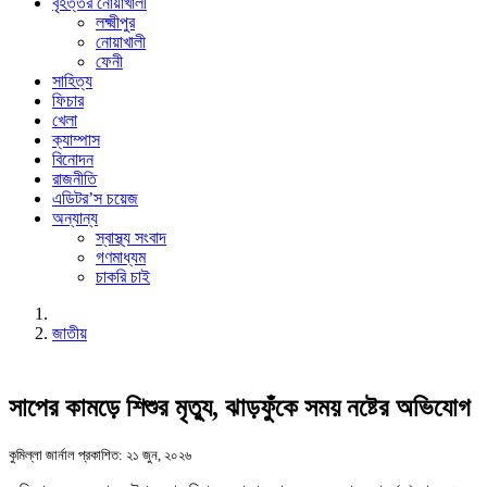
বৃহত্তর নোয়াখালী
লক্ষ্মীপুর
নোয়াখালী
ফেনী
সাহিত্য
ফিচার
খেলা
ক্যাম্পাস
বিনোদন
রাজনীতি
এডিটর’স চয়েজ
অন্যান্য
স্বাস্থ্য সংবাদ
গণমাধ্যম
চাকরি চাই
জাতীয়
সাপের কামড়ে শিশুর মৃত্যু, ঝাড়ফুঁকে সময় নষ্টের অভিযোগ
কুমিল্লা জার্নাল
প্রকাশিত: ২১ জুন, ২০২৬