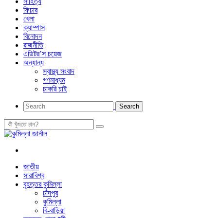
সাহিত্য
ফিচার
খেলা
ক্যাম্পাস
বিনোদন
রাজনীতি
এডিটর’স চয়েজ
অন্যান্য
স্বাস্থ্য সংবাদ
গণমাধ্যম
চাকরি চাই
জাতীয়
সারাবিশ্ব
বৃহত্তর কুমিল্লা
চাঁদপুর
কুমিল্লা
বি-বাড়িয়া