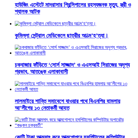
হাউজিং এস্টেটে মাদরাসার প্রিন্সিপালের রহস্যজনক মৃত্যু, স্ত্রী ও
শ্যালক আটক
কুমিল্লা সেন্ট্রাল মেডিকেলে ছাত্রীর আ’ত্ম’হ’ত্যা।
চকবাজার ফাঁড়িতে ‘সোর্স সাজ্জাদ’ ও এএসআই সিরাজের অদৃশ্য
প্রভাব, আতঙ্কে এলাকাবাসী
লালমাইয়ে শান্তি সমাবেশে যাওয়ার পথে বিএনপির হামলায়
আ’লীগের ১৩ নেতাকর্মী আহত
কোটি টাকা আত্মসাৎ করে আত্মগোপনে হসপিটালের কম্পিউটার