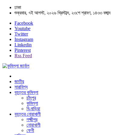
ঢাকা
শুক্রবার, ৭ই আগস্ট, ২০২৬ খ্রিস্টাব্দ, ২৩শে শ্রাবণ, ১৪৩৩ বঙ্গাব্দ
Facebook
Youtube
Twitter
Instagram
Linkedin
Pinterest
Rss Feed
জাতীয়
সারাবিশ্ব
বৃহত্তর কুমিল্লা
চাঁদপুর
কুমিল্লা
বি-বাড়িয়া
বৃহত্তর নোয়াখালী
লক্ষ্মীপুর
নোয়াখালী
ফেনী