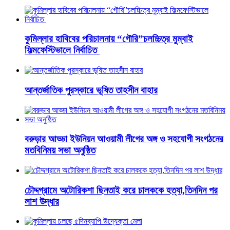
কুমিল্লার হাবিবের পরিচালনায় “গৌরি”চলচ্চিত্র মুম্বাই
ফিল্মফেস্টিভালে নির্বাচিত
আন্তর্জাতিক পুরস্কারে ভূষিত তাহসীন বাহার
বরুড়ার আড্ডা ইউনিয়ন আওয়ামী লীগের অঙ্গ ও সহযোগী সংগঠনের
মতবিনিময় সভা অনুষ্ঠিত
চৌদ্দগ্রামে অটোরিকশা ছিনতাই করে চালককে হত্যা,তিনদিন পর
লাশ উদ্ধার