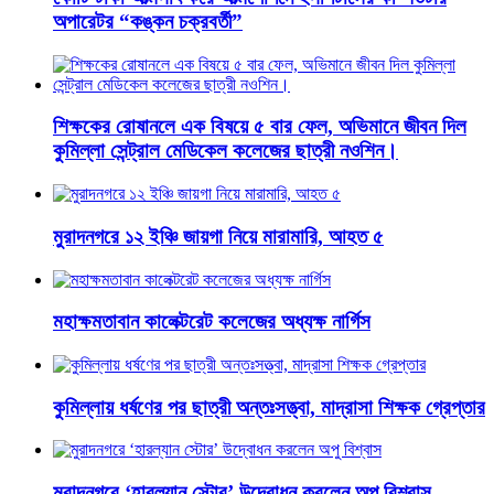
অপারেটর “কঙ্কন চক্রবর্তী”
শিক্ষকের রোষানলে এক বিষয়ে ৫ বার ফেল, অভিমানে জীবন দিল
কুমিল্লা সেন্ট্রাল মেডিকেল কলেজের ছাত্রী নওশিন।
মুরাদনগরে ১২ ইঞ্চি জায়গা নিয়ে মারামারি, আহত ৫
মহাক্ষমতাবান কালেক্টরেট কলেজের অধ্যক্ষ নার্গিস
কুমিল্লায় ধর্ষণের পর ছাত্রী অন্তঃসত্ত্বা, মাদ্রাসা শিক্ষক গ্রেপ্তার
মুরাদনগরে ‘হারল্যান স্টোর’ উদ্বোধন করলেন অপু বিশ্বাস