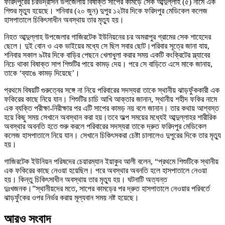
ফরিদপুরের চরভদ্রাসন উপজেলায় বিষাক্ত সাপের কামড়ে সেক আব্দুল্লাহ (৫) নামে এক
শিশুর মৃত্যু হয়েছে। শনিবার (২০ জুন) দুপুর ১২টার দিকে ফরিদপুর মেডিকেল কলেজ
হাসপাতালে চিকিৎসাধীন অবস্থায় তার মৃত্যু হয়।
নিহত আব্দুল্লাহ উপজেলার গাজিরটেক ইউনিয়নের চর অমরাপুর গ্রামের সেক শাহেদের
ছেলে। দুই বোন ও এক ভাইয়ের মধ্যে সে ছিল সবার ছোট।পরিবার সূত্রে জানা যায়,
শনিবার সকাল ৯টার দিকে বাড়ির পেছনে খেলাধুলা করার সময় একটি কংক্রিটের স্ল্যাবের
নিচে থাকা বিষাক্ত সাপ শিশুটির পায়ে কামড় দেয়। পরে সে বাড়িতে এসে মাকে জানায়,
তাকে ‘ব্যাঙে কামড় দিয়েছে’।
প্রথমে বিষয়টি গুরুত্বের সঙ্গে না নিয়ে পরিবারের সদস্যরা তাকে স্থানীয় ঝাড়ফুঁককারী এক
ফকিরের কাছে নিয়ে যান। শিশুটির চাচি আখি আক্তার জানান, স্থানীয় শহীদ ফকির নামে
এক ব্যক্তি পরীক্ষা-নিরীক্ষার পর এটি সাপের কামড় নয় বলে জানান। তার কথায় আশ্বস্ত
হয়ে কিছু সময় সেখানে অবস্থান করা হয়।তবে অল্প সময়ের মধ্যেই আব্দুল্লাহর শারীরিক
অবস্থার অবনতি হতে শুরু করলে পরিবারের সদস্যরা তাকে দ্রুত ফরিদপুর মেডিকেল
কলেজ হাসপাতালে নিয়ে যান। সেখানে চিকিৎসকরা চেষ্টা চালালেও দুপুরের দিকে তার মৃত্যু
হয়।
গাজিরটেক ইউনিয়ন পরিষদের চেয়ারম্যান ইয়াকুব আলী বলেন, “প্রথমে শিশুটিকে স্থানীয়
এক ফকিরের কাছে নেওয়া হয়েছিল। পরে অবস্থার অবনতি হলে হাসপাতালে নেওয়া
হয়। কিন্তু চিকিৎসাধীন অবস্থায় তার মৃত্যু হয়। ঘটনাটি অত্যন্ত
দুঃখজনক।”স্থানীয়দের মতে, সাপের কামড়ের পর দ্রুত হাসপাতালে নেওয়ার পরিবর্তে
ঝাড়ফুঁকের ওপর নির্ভর করায় মূল্যবান সময় নষ্ট হয়েছে।
আরও সংবাদ