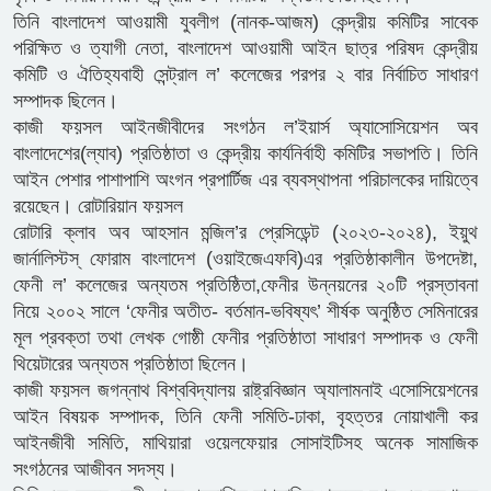
তিনি বাংলাদেশ আওয়ামী যুবলীগ (নানক-আজম) কেন্দ্রীয় কমিটির সাবেক
পরিক্ষিত ও ত্যাগী নেতা, বাংলাদেশ আওয়ামী আইন ছাত্র পরিষদ কেন্দ্রীয়
কমিটি ও ঐতিহ্যবাহী সেন্ট্রাল ল’ কলেজের পরপর ২ বার নির্বাচিত সাধারণ
সম্পাদক ছিলেন।
কাজী ফয়সল আইনজীবীদের সংগঠন ল’ইয়ার্স অ্যাসোসিয়েশন অব
বাংলাদেশের(ল্যাব) প্রতিষ্ঠাতা ও কেন্দ্রীয় কার্যনির্বাহী কমিটির সভাপতি। তিনি
আইন পেশার পাশাপাশি অংগন প্রপার্টিজ এর ব্যবস্থাপনা পরিচালকের দায়িত্বে
রয়েছেন। রোটারিয়ান ফয়সল
রোটারি ক্লাব অব আহসান মন্জিল’র প্রেসিডেন্ট (২০২৩-২০২৪), ইয়ুথ
জার্নালিস্টস্ ফোরাম বাংলাদেশ (ওয়াইজেএফবি)এর প্রতিষ্ঠাকালীন উপদেষ্টা,
ফেনী ল’ কলেজের অন্যতম প্রতিষ্ঠিতা,ফেনীর উন্নয়নের ২০টি প্রস্তাবনা
নিয়ে ২০০২ সালে ‘ফেনীর অতীত- বর্তমান-ভবিষ্যৎ’ শীর্ষক অনুষ্ঠিত সেমিনারের
মূল প্রবক্তা তথা লেখক গোষ্ঠী ফেনীর প্রতিষ্ঠাতা সাধারণ সম্পাদক ও ফেনী
থিয়েটারের অন্যতম প্রতিষ্ঠাতা ছিলেন।
কাজী ফয়সল জগন্নাথ বিশ্ববিদ্যালয় রাষ্ট্রবিজ্ঞান অ্যালামনাই এসোসিয়েশনের
আইন বিষয়ক সম্পাদক, তিনি ফেনী সমিতি-ঢাকা, বৃহত্তর নোয়াখালী কর
আইনজীবী সমিতি, মাথিয়ারা ওয়েলফেয়ার সোসাইটিসহ অনেক সামাজিক
সংগঠনের আজীবন সদস্য।