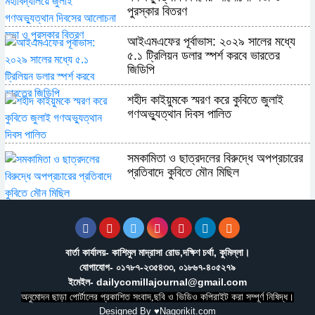
পুরস্কার বিতরণ
​আইএমএফের পূর্বাভাস: ২০২৯ সালের মধ্যে
৫.১ ট্রিলিয়ন ডলার স্পর্শ করবে ভারতের
জিডিপি
শহীদ কাইয়ুমকে স্মরণ করে কুবিতে জুলাই
গণঅভ্যুত্থান দিবস পালিত
সমকামিতা ও ছাত্রদলের বিরুদ্ধে অপপ্রচারের
প্রতিবাদে কুবিতে মৌন মিছিল
অন্যের অধিকার নিয়ে সোচ্চার, নিজের ঘরে নীরব
পাকিস্তান
বার্তা কার্যালয়- কাশিমুল মাদ্রাসা রোড,দক্ষিণ চর্থা, কুমিল্লা।
যোগাযোগ- ০১৭৮৭-২৩৫৪৩৩, ০১৮৬৭-৪০৫২৭৯
শ্রীপুর উপজেলা রিপোর্টার্স ক্লাবের নির্বাচনে
ইমেইল- dailycomillajournal@gmail.com
সভাপতি সোলায়মান, সম্পাদক কাশেম
অনুমোদন ছাড়া পোর্টালের প্রকাশিত সংবাদ,ছবি ও ভিডিও কপিরাইট করা সম্পূর্ণ নিষিদ্ধ।
Designed By
♥Nagorikit.com