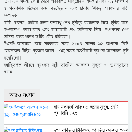
তিনি এক সময়ে ফেনী থেকে প্রকাশিত সাপ্তাহিক শমসের নগর এর সম্পাদক
ও প্রকাশক হিসেবে কাজ করেছিলেন এবং ঢাকায় শিকড় সন্ধান’র বার্তা
সম্পাদক।
কাজি ফয়সল, জাতির জনক বঙ্গবন্ধু শেখ মুজিবুর রহমানকে নিয়ে ‘মুজিব মানে
বাঙলাদেশ’ কাব্যগ্রন্থ এবং জননেত্রী শেখ হাসিনাকে নিয়ে ‘সংশপ্তক শেখ
হাসিনা’ কাব্যগ্রন্থ দু’টির যৌথ রচিয়েতা।
বিএনপি-জামায়াত জোট সরকারের সময় ২০০৪ সালের ১৫ আগস্টে তিনি
“রক্তাক্ত সিড়ি” প্রকাশ করেন। ওই সময়ে স্মরণীকাটি ব্যাপক আলোচনা সৃষ্টি
করেছিলো।
ব্যাক্তিগত জীবনে ব্যাংকার স্ত্রী তাহমিনা আক্তার সুক্তা ও দু’সন্তানের
জনক।
আরও সংবাদ
হাম উপসর্গে আরও ৫ জনের মৃত্যু, মোট
প্রাণহানি ৮২৫
দগ্ধ রাকিবের চিকিৎসায় আনভীর বসুন্ধরা গ্রুপ