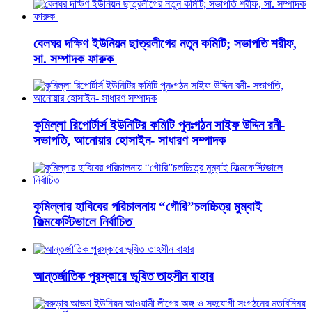
বেলঘর দক্ষিণ ইউনিয়ন ছাত্রলীগের নতুন কমিটি; সভাপতি শরীফ,
সা. সম্পাদক ফারুক
কুমিল্লা রিপোর্টার্স ইউনিটির কমিটি পুনঃগঠন সাইফ উদ্দিন রনী-
সভাপতি, আনোয়ার হোসাইন- সাধারণ সম্পাদক
কুমিল্লার হাবিবের পরিচালনায় “গৌরি”চলচ্চিত্র মুম্বাই
ফিল্মফেস্টিভালে নির্বাচিত
আন্তর্জাতিক পুরস্কারে ভূষিত তাহসীন বাহার