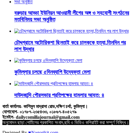
বরুড়ার আড্ডা ইউনিয়ন আওয়ামী লীগের অঙ্গ ও সহযোগী সংগঠনের
মতবিনিময় সভা অনুষ্ঠিত
চৌদ্দগ্রামে অটোরিকশা ছিনতাই করে চালককে হত্যা,তিনদিন পর
লাশ উদ্ধার
কুমিল্লায় চলছে ৫দিনব্যাপি উদ্যেক্তা মেলা
দাউদকান্দি পৌরসভায় প্রতিপক্ষের হামলায় আহত: ৪
বার্তা কার্যালয়- কাশিমুল মাদ্রাসা রোড,দক্ষিণ চর্থা, কুমিল্লা।
যোগাযোগ- ০১৭৮৭-২৩৫৪৩৩, ০১৮৬৭-৪০৫২৭৯
ইমেইল- dailycomillajournal@gmail.com
অনুমোদন ছাড়া পোর্টালের প্রকাশিত সংবাদ,ছবি ও ভিডিও কপিরাইট করা সম্পূর্ণ নিষিদ্ধ।
Designed By
♥Nagorikit.com