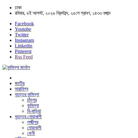
ঢাকা
রবিবার, ৯ই আগস্ট, ২০২৬ খ্রিস্টাব্দ, ২৫শে শ্রাবণ, ১৪৩৩ বঙ্গাব্দ
Facebook
Youtube
Twitter
Instagram
Linkedin
Pinterest
Rss Feed
জাতীয়
সারাবিশ্ব
বৃহত্তর কুমিল্লা
চাঁদপুর
কুমিল্লা
বি-বাড়িয়া
বৃহত্তর নোয়াখালী
লক্ষ্মীপুর
নোয়াখালী
ফেনী