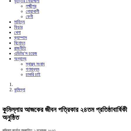
বৃহত্তর নোয়াখালী
লক্ষ্মীপুর
নোয়াখালী
ফেনী
সাহিত্য
ফিচার
খেলা
ক্যাম্পাস
বিনোদন
রাজনীতি
এডিটর’স চয়েজ
অন্যান্য
স্বাস্থ্য সংবাদ
গণমাধ্যম
চাকরি চাই
কুমিল্লা
কুমিল্লায় আজকের জীবন পত্রিকার ২৪তম প্রতিষ্ঠাবার্ষিকী
অনুষ্ঠিত
কুমিল্লা জার্নাল
প্রকাশিত: ১ নভেম্বর, ২০২৩