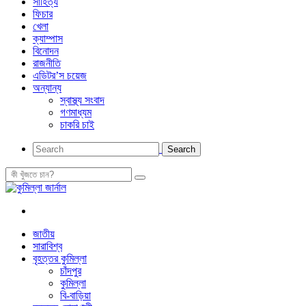
সাহিত্য
ফিচার
খেলা
ক্যাম্পাস
বিনোদন
রাজনীতি
এডিটর’স চয়েজ
অন্যান্য
স্বাস্থ্য সংবাদ
গণমাধ্যম
চাকরি চাই
জাতীয়
সারাবিশ্ব
বৃহত্তর কুমিল্লা
চাঁদপুর
কুমিল্লা
বি-বাড়িয়া