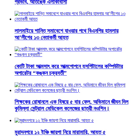
প্রভাব, আতঙ্কে এলাকাবাসী
লালমাইয়ে শান্তি সমাবেশে যাওয়ার পথে বিএনপির হামলায়
আ’লীগের ১৩ নেতাকর্মী আহত
কোটি টাকা আত্মসাৎ করে আত্মগোপনে হসপিটালের কম্পিউটার
অপারেটর “কঙ্কন চক্রবর্তী”
শিক্ষকের রোষানলে এক বিষয়ে ৫ বার ফেল, অভিমানে জীবন দিল
কুমিল্লা সেন্ট্রাল মেডিকেল কলেজের ছাত্রী নওশিন।
মুরাদনগরে ১২ ইঞ্চি জায়গা নিয়ে মারামারি, আহত ৫