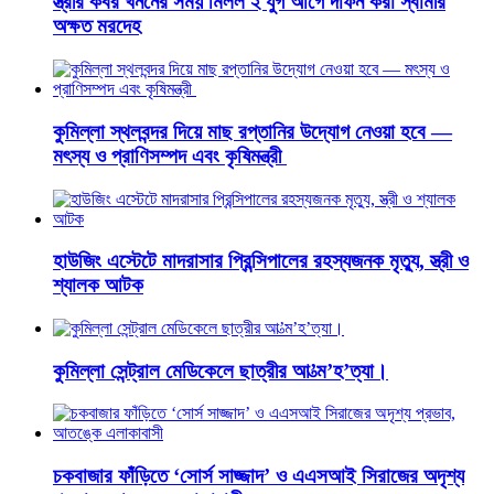
স্ত্রীর কবর খননের সময় মিলল ২ যুগ আগে দাফন করা স্বামীর
অক্ষত মরদেহ
কুমিল্লা স্থলবন্দর দিয়ে মাছ রপ্তানির উদ্যোগ নেওয়া হবে —
মৎস্য ও প্রাণিসম্পদ এবং কৃষিমন্ত্রী
হাউজিং এস্টেটে মাদরাসার প্রিন্সিপালের রহস্যজনক মৃত্যু, স্ত্রী ও
শ্যালক আটক
কুমিল্লা সেন্ট্রাল মেডিকেলে ছাত্রীর আ’ত্ম’হ’ত্যা।
চকবাজার ফাঁড়িতে ‘সোর্স সাজ্জাদ’ ও এএসআই সিরাজের অদৃশ্য