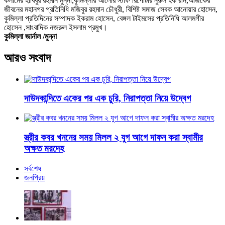
কলামের হাবিবুর রহমান মুন্না,কুমিল্লার আলোর স্টাফ রিপোর্টার নুরুল হক রনি,আজকের
জীবনের মহানগর প্রতিনিধি মজিবুর রহমান চৌধুরী, বিশিষ্ট সমাজ সেবক আনোয়ার হোসেন,
কুমিল্লা প্রতিদিনের সম্পাদক ইকরাম হোসেন, বেঙ্গল টাইমসের প্রতিনিধি আলমগীর
হোসেন ,সাংবাদিক নজরুল ইসলাম প্রমুখ।
কুমিল্লা জার্নাল /মুন্না
আরও সংবাদ
দাউদকান্দিতে একের পর এক চুরি, নিরাপত্তা নিয়ে উদ্বেগ
স্ত্রীর কবর খননের সময় মিলল ২ যুগ আগে দাফন করা স্বামীর
অক্ষত মরদেহ
সর্বশেষ
জনপ্রিয়