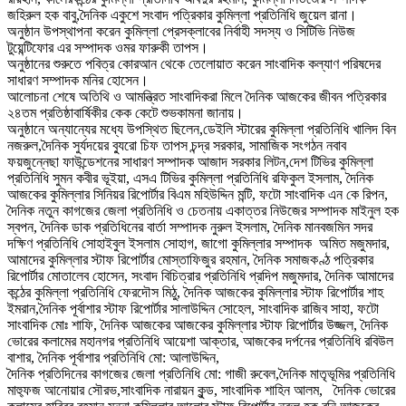
জহিরুল হক বাবু,দৈনিক একুশে সংবাদ পত্রিকার কুমিল্লা প্রতিনিধি জুয়েল রানা।
অনুষ্ঠান উপস্থাপনা করেন কুমিল্লা প্রেসক্লাবের নির্বাহী সদস্য ও সিটিভি নিউজ
টুয়েন্টিফোর এর সম্পাদক ওমর ফারুকী তাপস।
অনুষ্ঠানের শুরুতে পবিত্র কোরআন থেকে তেলোয়াত করেন সাংবাদিক কল্যাণ পরিষদের
সাধারণ সম্পাদক মনির হোসেন।
আলোচনা শেষে অতিথি ও আমন্ত্রিত সাংবাদিকরা মিলে দৈনিক আজকের জীবন পত্রিকার
২৪তম প্রতিষ্ঠাবার্ষিকীর কেক কেটে শুভকামনা জানায়।
অনুষ্ঠানে অন্যান্যের মধ্যে উপস্থিত ছিলেন,ডেইলি স্টারের কুমিল্লা প্রতিনিধি খালিদ বিন
নজরুল,দৈনিক সুর্যদয়ের ব্যুরো চিফ তাপস চন্দ্র সরকার, সামাজিক সংগঠন নবাব
ফয়জুন্নেছা ফাউন্ডেশনের সাধারণ সম্পাদক আজাদ সরকার লিটন,দেশ টিভির কুমিল্লা
প্রতিনিধি সুমন কবীর ভূইয়া, এসএ টিভির কুমিল্লা প্রতিনিধি রফিকুল ইসলাম, দৈনিক
আজকের কুমিল্লার সিনিয়র রিপোর্টার বিএম মহিউদ্দিন মন্টি, ফটো সাংবাদিক এন কে রিপন,
দৈনিক নতুন কাগজের জেলা প্রতিনিধি ও চেতনায় একাত্তর নিউজের সম্পাদক মাইনুল হক
স্বপন, দৈনিক ডাক প্রতিধিনের বার্তা সম্পাদক নুরুল ইসলাম, দৈনিক মানবজমিন সদর
দক্ষিণ প্রতিনিধি সোহাইবুল ইসলাম সোহাগ, জাগো কুমিল্লার সম্পাদক অমিত মজুমদার,
আমাদের কুমিল্লার স্টাফ রিপোর্টার মোস্তাফিজুর রহমান, দৈনিক সমাজকণ্ঠ পত্রিকার
রিপোর্টার মোতালেব হোসেন, সংবাদ বিচিত্রার প্রতিনিধি প্রদিপ মজুমদার, দৈনিক আমাদের
কন্ঠের কুমিল্লা প্রতিনিধি ফেরদৌস মিঠু, দৈনিক আজকের কুমিল্লার স্টাফ রিপোর্টার শাহ
ইমরান,দৈনিক পূর্বাশার স্টাফ রিপোর্টার সালাউদ্দিন সোহেল, সাংবাদিক রাজিব সাহা, ফটো
সাংবাদিক মোঃ শাফি, দৈনিক আজকের আজকের কুমিল্লার স্টাফ রিপোর্টার উজ্জল, দৈনিক
ভোরের কলামের মহানগর প্রতিনিধি আয়েশা আক্তার, আজকের দর্পনের প্রতিনিধি রবিউল
বাশার, দৈনিক পূর্বাশার প্রতিনিধি মো: আলাউদ্দিন,
দৈনিক প্রতিদিনের কাগজের জেলা প্রতিনিধি মো: গাজী রুবেল,দৈনিক মাতৃভূমির প্রতিনিধি
মাহ্ফুজ আনোয়ার সৌরভ,সাংবাদিক নারায়ন কুন্ড, সাংবাদিক শাহিন আলম, দৈনিক ভোরের