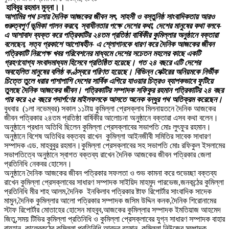
হাবিবুর রহমান মুন্না।।
আগামির পথ চলায় দৈনিক আজকের জীবন সৎ, সাহসী ও বস্তুনিষ্ঠ সাংবাদিকতায় আরও
গুরুত্বপূর্ণ ভূমিকা পালন করবে, স্বাধীনতার পক্ষে দেশের কথা, দেশের মানুষের কথা বলবে-
এ আশাবাদ ব্যক্ত করে পত্রিকাটির ২৪তম প্রতিষ্ঠা বার্ষিকীর কুমিল্লার অনুষ্ঠানে বক্তারা
বলেছেন, সত্য প্রকাশে আপোষহীন- এ শ্লোগানকে ধারণ করে দৈনিক আজকের জীবন
পত্রিকাটি নিরপেক্ষ খবর পরিবেশনের মাধ্যমে দেশের সচেতন মহলের কাছে একটি
গ্রহণযোগ্য সংবাদমাধ্যম হিসেবে প্রতিষ্ঠিত হয়েছে। গত ২৪ বছরে এটি দেশের
অবহেলিত মানুষের বলিষ্ঠ কণ্ঠস্বরে পরিণত হয়েছে। বিভিন্ন সেক্টরের অনিয়মকে নির্ভীক
চিত্তে তুলে ধরার পাশাপাশি দেশের সার্বিক এগিয়ে যাওয়ার চিত্রও ব্যাপকভাবে ফুটিয়ে
তুলছে দৈনিক আজকের জীবন। পত্রিকাটির সম্পাদক সফিকুর রহমান পত্রিকাটির ২৪ বছর
পার করে ২৫ বছরে পদার্পণের মাইলফলকে আসতে অনেক বন্ধুর পথ অতিক্রম করেছেন।
বুধবার (১লা নভেম্বর) সকাল ১১টায় কুমিল্লা প্রেসক্লাব মিলনায়তনে দৈনিক আজকের
জীবন পত্রিকার ২৪তম প্রতিষ্ঠা বার্ষিকীর আলোচনা অনুষ্ঠানে বক্তারা এসব কথা বলেন।
অনুষ্ঠানে প্রধান অতিথি ছিলেন কুমিল্লা প্রেসক্লাবের সভাপতি মোঃ লুৎফুর রহমান।
অনুষ্ঠানে বিশেষ অতিথির বক্তব্য রাখেন কুমিল্লা আইনজীবী সমিতির সাবেক সাধারণ
সম্পাদক এড. মাহবুবুর রহমান।কুমিল্লা প্রেসক্লাবের সহ সভাপতি মোঃ রফিকুল ইসলামের
সভাপতিত্বে অনুষ্ঠানে স্বাগত বক্তব্য রাখেন দৈনিক আজকের জীবন পত্রিকার জেলা
প্রতিনিধি নেকবর হোসেন।
অনুষ্ঠানে দৈনিক আজকের জীবন পত্রিকার সফলতা ও শুভ কামনা করে শুভেচ্ছা বক্তব্য
রাখেন কুমিল্লা প্রেসক্লাবের সাধারণ সম্পাদক সাইয়িদ মাহমুদ পারভেজ,জনকন্ঠের কুমিল্লা
প্রতিনিধি মীর শাহ আলম,দৈনিক ইনকিলাব পত্রিকার ষ্টাফ রিপোর্টার সাংবাদিক সাদেক
মামুন,দৈনিক কুমিল্লার আলো পত্রিকার সম্পাদক জসিম উদ্দিন কনক,দৈনিক শিরোনামের
স্টাফ রিপোর্টার মোতাহের হোসেন মাহবুব,আজকের কুমিল্লার সম্পাদক ইমতিয়াজ আহমেদ
জিতু,সময় টিভির কুমিল্লা প্রতিনিধি ও কুমিল্লা প্রেসক্লাবের যুগ্ন সাধারণ সম্পাদক বাহার
রায়হান, কালেরকন্ঠের কুমিল্লা প্রতিনিধি আবদুর রহমান, কুমিল্লা নিউজের সম্পাদক