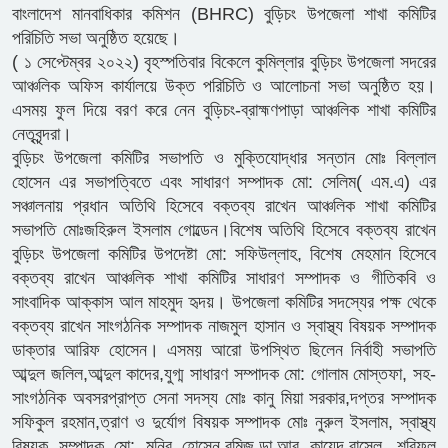
বাংলাদেশ মানবাধিকার কমিশন (BHRC) বুড়িচং উপজেলা শাখা কমিটির
পরিচিতি সভা অনুষ্ঠিত হয়েছে।
( ১ সেপ্টেম্বর ২০২২) বৃহস্পতিবার বিকেলে কুমিল্লার বুড়িচং উপজেলা সদরের
আঞ্চলিক অফিস কার্যালয়ে উক্ত পরিচিতি ও আলোচনা সভা অনুষ্ঠিত হয়।
এসময় ফুল দিয়ে বরণ করে নেন বুড়িচং-ব্রাহ্মণপাড়া আঞ্চলিক শাখা কমিটির
নেতৃবৃন্দরা।
বুড়িচং উপজেলা কমিটির সভাপতি ও মুক্তিযোদ্ধার সন্তান মোঃ বিল্লাল
হোসেন এর সভাপত্বিতে এবং সাধারণ সম্পাদক মো: সেলিম( এম.এ) এর
সঞ্চালনায় প্রধান অতিথি হিসেবে বক্তব্য রাখেন আঞ্চলিক শাখা কমিটির
সভাপতি মোঃজহিরুল ইসলাম গোল্ডেন।বিশেষ অতিথি হিসেবে বক্তব্য রাখেন
বুড়িচং উপজেলা কমিটির উপদেষ্টা মো: সফিউল্লাহ, বিশেষ মেহমান হিসেবে
বক্তব্য রাখেন আঞ্চলিক শাখা কমিটির সাধারণ সম্পাদক ও গীতিকবি ও
সাংবাদিক আক্কাস আল মাহমুদ হৃদয়। উপজেলা কমিটির সদস্যের পক্ষ থেকে
বক্তব্য রাখেন সাংগঠনিক সম্পাদক নাজমুল হাসান ও স্বাস্থ্য বিষয়ক সম্পাদক
ডাক্তার আরিফ হোসেন। এসময় আরো উপস্থিত ছিলেন নির্বাহী সভাপতি
আব্দুল জলিল,আব্দুল কাদের,যুগ্ম সাধারণ সম্পাদক মো: গোলাম মোস্তফা, সহ-
সাংগঠনিক অবসরপ্রাপ্ত সেনা সদস্য মোঃ কানু মিয়া সরকার,দপ্তর সম্পাদক
সফিকুল রহমান,ত্রাণ ও দুর্যোগ বিষয়ক সম্পাদক মোঃ নুরুল ইসলাম, স্বাস্থ্য
বিষয়ক সম্পাদক মো: মনির হোসেন,রমিজ,ডা.আবু কায়েদ,রাসেল, শরিফুল