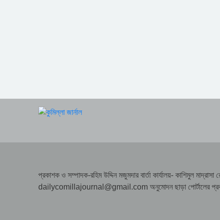
প্রকাশক ও সম্পাদক-রহিম উদ্দিন মজুমদার বার্তা কার্যালয়- কাশিমুল মাদ্
dailycomillajournal@gmail.com অনুমোদন ছাড়া পোর্টালের প্রকাশিত 