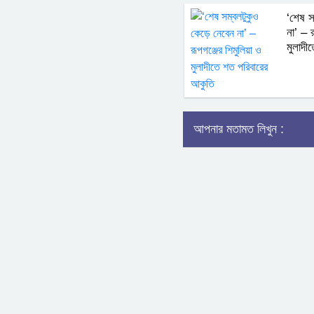
‘শেষ স
না’ – র
মুলাদী
আপনার মতামত লিখুন :