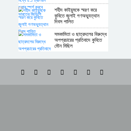
শহীদ কাইয়ুমকে স্মরণ করে
কুবিতে জুলাই গণঅভ্যুত্থান
দিবস পালিত
সমকামিতা ও ছাত্রদলের বিরুদ্ধে
অপপ্রচারের প্রতিবাদে কুবিতে
মৌন মিছিল
অন্যের অধিকার নিয়ে সোচ্চার,
নিজের ঘরে নীরব পাকিস্তান
শ্রীপুর উপজেলা রিপোর্টার্স ক্লাবের
নির্বাচনে সভাপতি সোলায়মান,
সম্পাদক কাশেম
মাতৃত্বকালীন ছুটি ও একাডেমিক
শিথিলতার দাবিতে কুবিতে
স্মারকলিপি