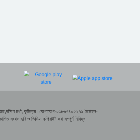
রাসা রোড,দক্ষিণ চর্থা, কুমিল্লা।যোগাযোগ-০১৮৬৭৪০৫২৭৯ ইমেইল-
সংবাদ,ছবি ও ভিডিও কপিরাইট করা সম্পূর্ণ নিষিদ্ধ