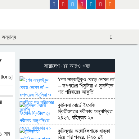
Facebook
Youtube
Twitter
Instagram
Linkedin
Pinterest
Rss Feed
অন্যান্য
ফ
সারাদেশ এর আরও খবর
ttons]
‘শেষ সম্বলটুকুও কেড়ে নেবেন না’
– রূপগঞ্জের শিমুলিয়া ও মুলাদীতে
শত পরিবারের আকুতি
র
কুমিল্লা বোর্ডে ইংরেজি
দ্বিতীয়পত্র পরীক্ষায় অনুপস্থিত
২৪২৭, বহিষ্কার ২০
কুমিল্লায় অটোরিকশাকে ধাক্কা
১ সাব
দিয়ে লরি পুকুরে, নিহত দুই