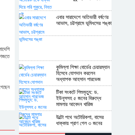
এবার সারাদেশে অতিভারী বর্ষণের
আভাস, চট্টগ্রামে ভূমিধসের শঙ্কা
লাদেশি
ফাজতে
কুমিল্লা শিক্ষা বোর্ডের চেয়ারম্যান
হিসেবে যোগদান করলেন
অধ্যাপক আহসান পারভেজ
গেছেন
টিকা সংকটে শিশুমৃত্যু: ড.
ইউনূসসহ ৫ জনের বিরুদ্ধে
মামলার আবেদন খারিজ
উল্টো পথে অটোরিকশা, বাসের
ধাক্কায় প্রাণ গেল ৩ জনের