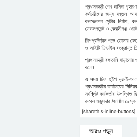
প্রধানমন্ত্রী শেখ হাসিনা গৃহা
কর্মচারীদের জন্য বহুতল আবা
কনভেনশন সেন্টার নির্মাণ, 
ডেভলপমেন্ট ও কেরানীগঞ্জ ওয়াটার
শিল্পপ্রতিষ্ঠান গড়ে তোলার ক্ষ
ও আইটি ডিভাইস সংক্রান্ত শিল
প্রধানমন্ত্রী রফতানি বাড়ানোর
বলেন।
এ সময় চিফ হুইপ নূর-ই-আলম
প্রধানমন্ত্রীর কার্যালয়ের সি
সংশ্লিষ্ট কর্মকর্তারা উপস্থিত
রুবেল মজুমদার /জার্নাল ডেস্ক
[sharethis-inline-buttons]
আরও পড়ুন