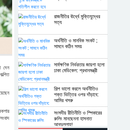
রাজনীতির ঊর্ধ্বে মুক্তিযুদ্ধের
সত্য
অর্থনীতি ও মানবিক সংকট ;
সামনে কঠিন সময়
সার্বক্ষণিক নির্ভরতার জায়গা হলো
েশ দেন
ঢাকা মেডিকেল: প্রধানমন্ত্রী
কল্পিত
শিল্প ভালো করলে অর্থনীতিও
য়েছেন
শক্ত ভিত্তির ওপর দাঁড়াবে:
আমির খসরু
 নকশার
সংসদীয় রীতিনীতি ও স্পিকারের
সংবাদ
রুলিং মানছেননা হাসনাত
আবদুল্লাহ!