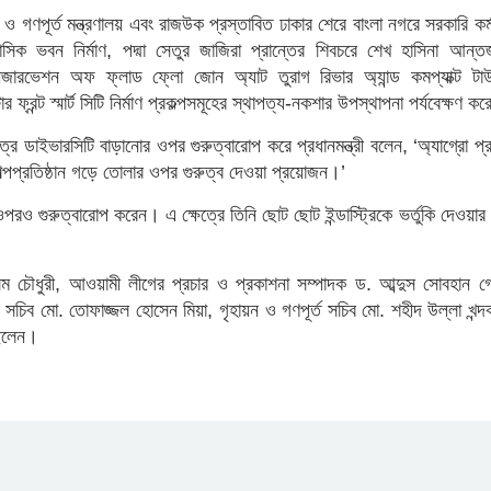
য়ণ ও গণপূর্ত মন্ত্রণালয় এবং রাজউক প্রস্তাবিত ঢাকার শেরে বাংলা নগরে সরকারি কর্ম
সিক ভবন নির্মাণ, পদ্মা সেতুর জাজিরা প্রান্তের শিবচরে শেখ হাসিনা আন্তর্
কনজারভেশন অফ ফ্লাড ফ্লো জোন অ্যাট তুরাগ রিভার অ্যান্ড কমপ্যাক্ট টা
 ফ্রন্ট স্মার্ট সিটি নির্মাণ প্রকল্পসমূহের স্থাপত্য-নকশার উপস্থাপনা পর্যবেক্ষণ ক
েত্রে ডাইভারসিটি বাড়ানোর ওপর গুরুত্বারোপ করে প্রধানমন্ত্রী বলেন, ‘অ্যাগ্রো প্
্পপ্রতিষ্ঠান গড়ে তোলার ওপর গুরুত্ব দেওয়া প্রয়োজন।’
 ওপরও গুরুত্বারোপ করেন। এ ক্ষেত্রে তিনি ছোট ছোট ইন্ডাস্ট্রিকে ভর্তুকি দেওয়া
 চৌধুরী, আওয়ামী লীগের প্রচার ও প্রকাশনা সম্পাদক ড. আব্দুস সোবহান গ
নিয়র সচিব মো. তোফাজ্জল হোসেন মিয়া, গৃহায়ন ও গণপূর্ত সচিব মো. শহীদ উল্লা খন্
 ছিলেন।