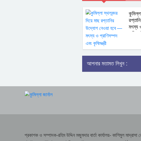
কুমিল্ল
রপ্তান
মৎস্য 
কৃষিমন্ত
আপনার মতামত লিখুন :
প্রকাশক ও সম্পাদক-রহিম উদ্দিন মজুমদার বার্তা কার্যালয়- কাশিমুল মাদ্