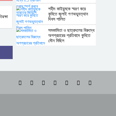
শহীদ কাইয়ুমকে স্মরণ করে
কুবিতে জুলাই গণঅভ্যুত্থান
িরক্ষা
দিবস পালিত
সমকামিতা ও ছাত্রদলের বিরুদ্ধে
অপপ্রচারের প্রতিবাদে কুবিতে
মৌন মিছিল
অন্যের অধিকার নিয়ে সোচ্চার,
নিজের ঘরে নীরব পাকিস্তান
শ্রীপুর উপজেলা রিপোর্টার্স ক্লাবের
নির্বাচনে সভাপতি সোলায়মান,
সম্পাদক কাশেম
মাতৃত্বকালীন ছুটি ও একাডেমিক
শিথিলতার দাবিতে কুবিতে
স্মারকলিপি