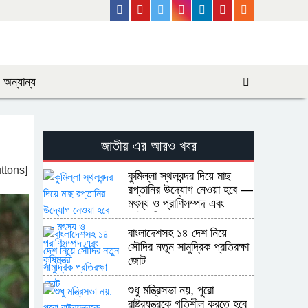
Facebook
Youtube
Twitter
Instagram
Linkedin
Pinterest
Rss Feed
অন্যান্য
জাতীয় এর আরও খবর
ttons]
কুমিল্লা স্থলবন্দর দিয়ে মাছ
রপ্তানির উদ্যোগ নেওয়া হবে —
মৎস্য ও প্রাণিসম্পদ এবং
কৃষিমন্ত্রী
বাংলাদেশসহ ১৪ দেশ নিয়ে
সৌদির নতুন সামুদ্রিক প্রতিরক্ষা
জোট
শুধু মন্ত্রিসভা নয়, পুরো
রাষ্ট্রযন্ত্রকে গতিশীল করতে হবে