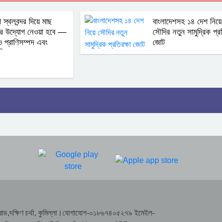
া স্থলবন্দর দিয়ে মাছ
বাংলাদেশসহ ১৪ দেশ নিয়ে
ির উদ্যোগ নেওয়া হবে —
সৌদির নতুন সামুদ্রিক প্রত
ও প্রাণিসম্পদ এবং
জোট
্রী
রাসা রোড,দক্ষিণ চর্থা, কুমিল্লা।যোগাযোগ-০১৮৬৭৪০৫২৭৯ ইমেইল-