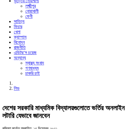
বৃহত্তর নোয়াখালী
লক্ষ্মীপুর
নোয়াখালী
ফেনী
সাহিত্য
ফিচার
খেলা
ক্যাম্পাস
বিনোদন
রাজনীতি
এডিটর’স চয়েজ
অন্যান্য
স্বাস্থ্য সংবাদ
গণমাধ্যম
চাকরি চাই
লিড
দেশের সরকারি মাধ্যমিক বিদ্যালয়গুলোতে ভর্তির অনলাইন
লটারি যেভাবে জানবেন
কুমিল্লা জার্নাল
প্রকাশিত: ১৫ ডিসেম্বর, ২০২১