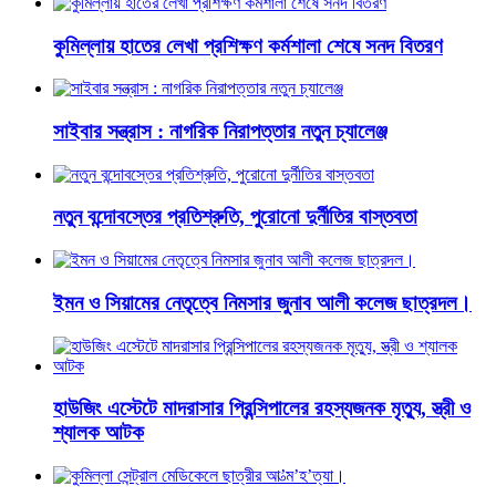
কুমিল্লায় হাতের লেখা প্রশিক্ষণ কর্মশালা শেষে সনদ বিতরণ
সাইবার সন্ত্রাস : নাগরিক নিরাপত্তার নতুন চ্যালেঞ্জ
নতুন বন্দোবস্তের প্রতিশ্রুতি, পুরোনো দুর্নীতির বাস্তবতা
ইমন ও সিয়ামের নেতৃত্বে নিমসার জুনাব আলী কলেজ ছাত্রদল।
হাউজিং এস্টেটে মাদরাসার প্রিন্সিপালের রহস্যজনক মৃত্যু, স্ত্রী ও
শ্যালক আটক