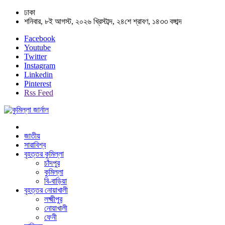
ঢাকা
শনিবার, ৮ই আগস্ট, ২০২৬ খ্রিস্টাব্দ, ২৪শে শ্রাবণ, ১৪৩৩ বঙ্গাব্দ
Facebook
Youtube
Twitter
Instagram
Linkedin
Pinterest
Rss Feed
জাতীয়
সারাবিশ্ব
বৃহত্তর কুমিল্লা
চাঁদপুর
কুমিল্লা
বি-বাড়িয়া
বৃহত্তর নোয়াখালী
লক্ষ্মীপুর
নোয়াখালী
ফেনী