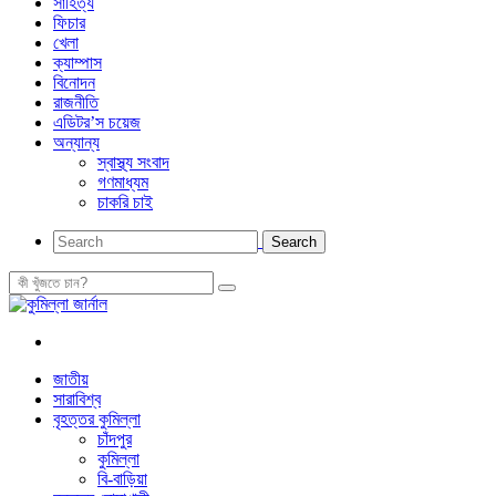
সাহিত্য
ফিচার
খেলা
ক্যাম্পাস
বিনোদন
রাজনীতি
এডিটর’স চয়েজ
অন্যান্য
স্বাস্থ্য সংবাদ
গণমাধ্যম
চাকরি চাই
জাতীয়
সারাবিশ্ব
বৃহত্তর কুমিল্লা
চাঁদপুর
কুমিল্লা
বি-বাড়িয়া