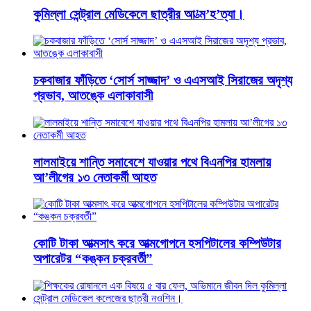
কুমিল্লা সেন্ট্রাল মেডিকেলে ছাত্রীর আ’ত্ম’হ’ত্যা।
চকবাজার ফাঁড়িতে ‘সোর্স সাজ্জাদ’ ও এএসআই সিরাজের অদৃশ্য
প্রভাব, আতঙ্কে এলাকাবাসী
লালমাইয়ে শান্তি সমাবেশে যাওয়ার পথে বিএনপির হামলায়
আ’লীগের ১৩ নেতাকর্মী আহত
কোটি টাকা আত্মসাৎ করে আত্মগোপনে হসপিটালের কম্পিউটার
অপারেটর “কঙ্কন চক্রবর্তী”