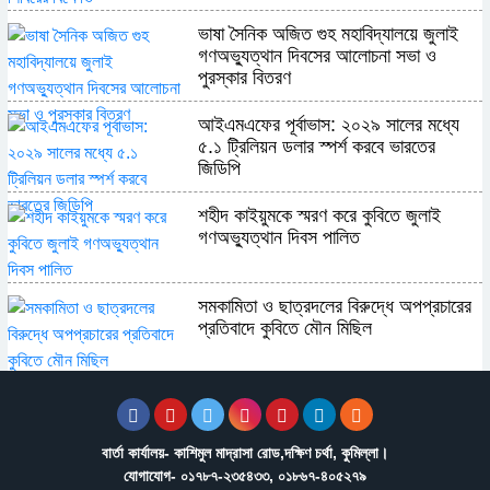
ভাষা সৈনিক অজিত গুহ মহাবিদ্যালয়ে জুলাই
গণঅভ্যুত্থান দিবসের আলোচনা সভা ও
পুরস্কার বিতরণ
​আইএমএফের পূর্বাভাস: ২০২৯ সালের মধ্যে
৫.১ ট্রিলিয়ন ডলার স্পর্শ করবে ভারতের
জিডিপি
শহীদ কাইয়ুমকে স্মরণ করে কুবিতে জুলাই
গণঅভ্যুত্থান দিবস পালিত
সমকামিতা ও ছাত্রদলের বিরুদ্ধে অপপ্রচারের
প্রতিবাদে কুবিতে মৌন মিছিল
অন্যের অধিকার নিয়ে সোচ্চার, নিজের ঘরে নীরব
পাকিস্তান
বার্তা কার্যালয়- কাশিমুল মাদ্রাসা রোড,দক্ষিণ চর্থা, কুমিল্লা।
যোগাযোগ- ০১৭৮৭-২৩৫৪৩৩, ০১৮৬৭-৪০৫২৭৯
শ্রীপুর উপজেলা রিপোর্টার্স ক্লাবের নির্বাচনে