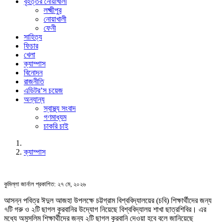
বৃহত্তর নোয়াখালী
লক্ষ্মীপুর
নোয়াখালী
ফেনী
সাহিত্য
ফিচার
খেলা
ক্যাম্পাস
বিনোদন
রাজনীতি
এডিটর’স চয়েজ
অন্যান্য
স্বাস্থ্য সংবাদ
গণমাধ্যম
চাকরি চাই
ক্যাম্পাস
কুমিল্লা জার্নাল
প্রকাশিত: ২৭ মে, ২০২৬
আসন্ন পবিত্র ঈদুল আজহা উপলক্ষে চট্টগ্রাম বিশ্ববিদ্যালয়ের (চবি) শিক্ষার্থীদের জন্য
৭টি গরু ও ২টি ছাগল কুরবানির উদ্যোগ নিয়েছে বিশ্ববিদ্যালয় শাখা ছাত্রশিবির। এর
মধ্যে অমুসলিম শিক্ষার্থীদের জন্য ২টি ছাগল কুরবানি দেওয়া হবে বলে জানিয়েছে