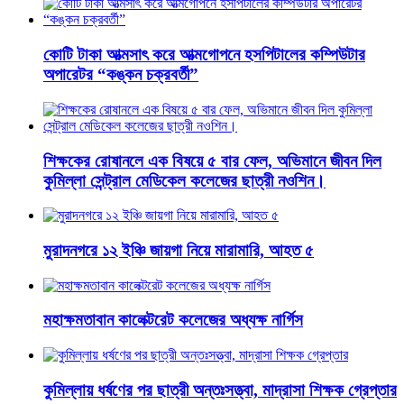
কোটি টাকা আত্মসাৎ করে আত্মগোপনে হসপিটালের কম্পিউটার
অপারেটর “কঙ্কন চক্রবর্তী”
শিক্ষকের রোষানলে এক বিষয়ে ৫ বার ফেল, অভিমানে জীবন দিল
কুমিল্লা সেন্ট্রাল মেডিকেল কলেজের ছাত্রী নওশিন।
মুরাদনগরে ১২ ইঞ্চি জায়গা নিয়ে মারামারি, আহত ৫
মহাক্ষমতাবান কালেক্টরেট কলেজের অধ্যক্ষ নার্গিস
কুমিল্লায় ধর্ষণের পর ছাত্রী অন্তঃসত্ত্বা, মাদ্রাসা শিক্ষক গ্রেপ্তার