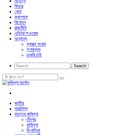
সাহিত্য
ফিচার
খেলা
ক্যাম্পাস
বিনোদন
রাজনীতি
এডিটর’স চয়েজ
অন্যান্য
স্বাস্থ্য সংবাদ
গণমাধ্যম
চাকরি চাই
জাতীয়
সারাবিশ্ব
বৃহত্তর কুমিল্লা
চাঁদপুর
কুমিল্লা
বি-বাড়িয়া