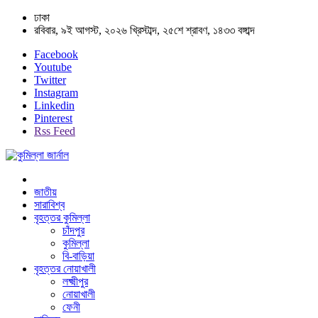
ঢাকা
রবিবার, ৯ই আগস্ট, ২০২৬ খ্রিস্টাব্দ, ২৫শে শ্রাবণ, ১৪৩৩ বঙ্গাব্দ
Facebook
Youtube
Twitter
Instagram
Linkedin
Pinterest
Rss Feed
জাতীয়
সারাবিশ্ব
বৃহত্তর কুমিল্লা
চাঁদপুর
কুমিল্লা
বি-বাড়িয়া
বৃহত্তর নোয়াখালী
লক্ষ্মীপুর
নোয়াখালী
ফেনী