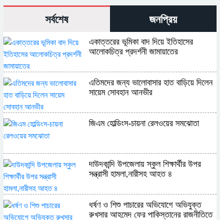
সর্বশেষ
জনপ্রিয়
একাত্তরের ভূমিকা বাদ দিয়ে ইতিহাসের
আলোকচিত্র প্রদর্শনী জামায়াতের
এতিমদের জন্য ভালোবাসার হাত বাড়িয়ে দিলেন
সায়েম সোবহান আনভীর
জিএম হোল্ডিংস-চায়না রেলওয়ের সমঝোতা
দাউদকান্দি উপজেলায় স্কুল শিক্ষার্থীর উপর
সন্ত্রাসী হামলা,নারীসহ আহত ৪
ধর্ষণ ও শিশু পাচারের অভিযোগে অভিযুক্ত
রুখসার আহমেদ ফের পাকিস্তানের রাজনীতিতে