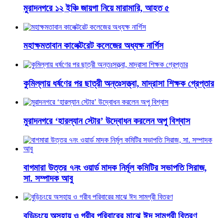
মুরাদনগরে ১২ ইঞ্চি জায়গা নিয়ে মারামারি, আহত ৫
মহাক্ষমতাবান কালেক্টরেট কলেজের অধ্যক্ষ নার্গিস
কুমিল্লায় ধর্ষণের পর ছাত্রী অন্তঃসত্ত্বা, মাদ্রাসা শিক্ষক গ্রেপ্তার
মুরাদনগরে ‘হারল্যান স্টোর’ উদ্বোধন করলেন অপু বিশ্বাস
বাগমারা উত্তর ৭নং ওয়ার্ড মাদক নির্মূল কমিটির সভাপতি সিরাজ,
সা. সম্পাদক আবু
বুড়িচংয়ে অসহায় ও গরীব পরিবারের মাঝে ঈদ সামগ্রী বিতরণ