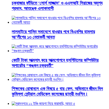
চকবাজার ফাঁড়িতে ‘সোর্স সাজ্জাদ’ ও এএসআই সিরাজের অদৃশ্য
প্রভাব, আতঙ্কে এলাকাবাসী
লালমাইয়ে শান্তি সমাবেশে যাওয়ার পথে বিএনপির হামলায়
আ’লীগের ১৩ নেতাকর্মী আহত
কোটি টাকা আত্মসাৎ করে আত্মগোপনে হসপিটালের কম্পিউটার
অপারেটর “কঙ্কন চক্রবর্তী”
শিক্ষকের রোষানলে এক বিষয়ে ৫ বার ফেল, অভিমানে জীবন দিল
কুমিল্লা সেন্ট্রাল মেডিকেল কলেজের ছাত্রী নওশিন।