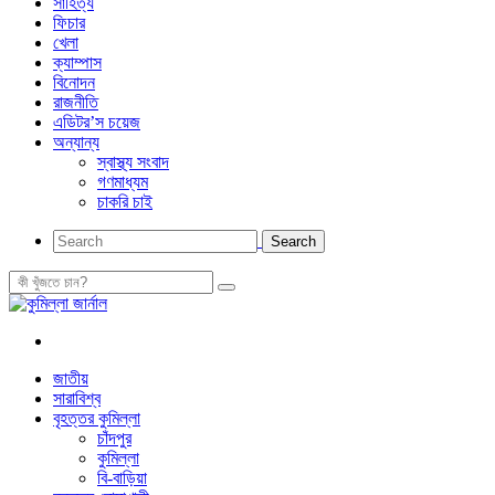
সাহিত্য
ফিচার
খেলা
ক্যাম্পাস
বিনোদন
রাজনীতি
এডিটর’স চয়েজ
অন্যান্য
স্বাস্থ্য সংবাদ
গণমাধ্যম
চাকরি চাই
জাতীয়
সারাবিশ্ব
বৃহত্তর কুমিল্লা
চাঁদপুর
কুমিল্লা
বি-বাড়িয়া