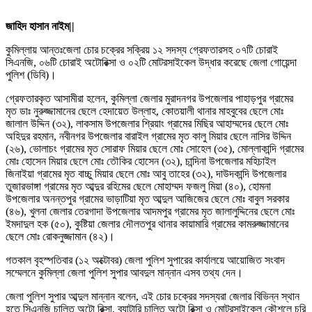
জাহিদ হাসান নাইম||
কুমিল্লায় আন্তঃজেলা চোর চক্রের সক্রিয় ১২ সদস্য গ্রেফতারসহ ০৭টি চোরাই
সিএনজি, ০৬টি চোরাই অটোরিক্সা ও ০২টি মোটরসাইকেল উদ্ধার করেছে জেলা গোয়েন্দা
পুলিশ (ডিবি)।
গ্রেফতারকৃত আসামীরা হলেন, কুমিল্লা জেলার মুরাদনগর উপজেলার পাহাড়পুর গ্রামের
মৃত ডাঃ নুরুজ্জামানের ছেলে হেদায়েত উল্লাহ, কোতয়ালী থানার মাহবুবের ছেলে মোঃ
জালাল উদ্দিন (৩২), লাকসাম উপজেলার শ্রিয়াং গ্রামের মিছির আহাম্মদের ছেলে মোঃ
অহিদুর রহমান, নবীনগর উপজেলার বারাইল গ্রামের মৃত কালু মিয়ার ছেলে নাসির উদ্দিন
(২৬), ভোলাচং গ্রামের মৃত সোরাফ মিয়ার ছেলে মোঃ সোহেল (৩৫), মোল্লাকান্দি গ্রামের
মোঃ হোসেন মিয়ার ছেলে মোঃ তৌকির হোসেন (৩২), চান্দিনা উপজেলার মহিচাইল
জিনাইয়া গ্রামের মৃত বাচ্চু মিয়ার ছেলে মোঃ আবু তাহের (৩২), দাউদকান্দি উপজেলার
তুজারভাঙ্গা গ্রামের মৃত আব্দুর রহিমের ছেলে মোহাম্মদ ফজলু মিয়া (৪০), হোমনা
উপজেলার অনন্তপুর গ্রামের ভাড়াটিয়া মৃত আব্দুল আজিজের ছেলে মোঃ বাবুল সরকার
(৪৬), খুলনা জেলার তেরগাদা উপজেলার আদমপুর গ্রামের মৃত জালালুদ্দিনের ছেলে মোঃ
ইমদাদুল হক (৫০), কুষ্টিয়া জেলার দৌলতপুর থানার কায়ামারি গ্রামের কামরুজ্জামানের
ছেলে মোঃ রোকনুজ্জামান (৪২)।
গতকাল বৃহস্পতিবার (১২ অক্টোবর) জেলা পুলিশ সুপারের কার্যালয়ে আয়োজিত সংবাদ
সম্মেলনে কুমিল্লা জেলা পুলিশ সুপার আবদুল মান্নান এসব তথ্য দেন।
জেলা পুলিশ সুপার আব্দুল মান্নান বলেন, এই চোর চক্রের সদস্যরা জেলার বিভিন্ন স্থান
হতে সিএনজি চালিত অটো রিক্সা, ব্যাটারি চালিত অটো রিক্সা ও মোটরসাইকেল কৌশলে চুরি