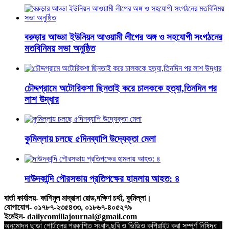
বরুড়ার আড্ডা ইউনিয়ন আওয়ামী লীগের অঙ্গ ও সহযোগী সংগঠনের
মতবিনিময় সভা অনুষ্ঠিত
চৌদ্দগ্রামে অটোরিকশা ছিনতাই করে চালককে হত্যা,তিনদিন পর
লাশ উদ্ধার
কুমিল্লায় চলছে ৫দিনব্যাপি উদ্যেক্তা মেলা
দাউদকান্দি পৌরসভায় প্রতিপক্ষের হামলায় আহত: ৪
বার্তা কার্যালয়- কাশিমুল মাদ্রাসা রোড,দক্ষিণ চর্থা, কুমিল্লা।
যোগাযোগ- ০১৭৮৭-২৩৫৪৩৩, ০১৮৬৭-৪০৫২৭৯
ইমেইল- dailycomillajournal@gmail.com
অনুমোদন ছাড়া পোর্টালের প্রকাশিত সংবাদ,ছবি ও ভিডিও কপিরাইট করা সম্পূর্ণ নিষিদ্ধ।