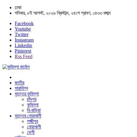
ঢাকা
শনিবার, ৮ই আগস্ট, ২০২৬ খ্রিস্টাব্দ, ২৪শে শ্রাবণ, ১৪৩৩ বঙ্গাব্দ
Facebook
Youtube
Twitter
Instagram
Linkedin
Pinterest
Rss Feed
জাতীয়
সারাবিশ্ব
বৃহত্তর কুমিল্লা
চাঁদপুর
কুমিল্লা
বি-বাড়িয়া
বৃহত্তর নোয়াখালী
লক্ষ্মীপুর
নোয়াখালী
ফেনী