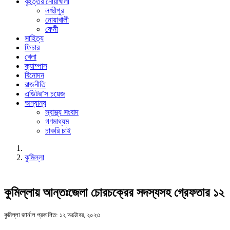
বৃহত্তর নোয়াখালী
লক্ষ্মীপুর
নোয়াখালী
ফেনী
সাহিত্য
ফিচার
খেলা
ক্যাম্পাস
বিনোদন
রাজনীতি
এডিটর’স চয়েজ
অন্যান্য
স্বাস্থ্য সংবাদ
গণমাধ্যম
চাকরি চাই
কুমিল্লা
কুমিল্লায় আন্তঃজেলা চোরচক্রের সদস্যসহ গ্রেফতার ১২
কুমিল্লা জার্নাল
প্রকাশিত: ১২ অক্টোবর, ২০২৩