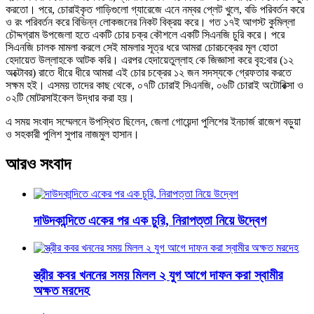
করতো। পরে, চোরাইকৃত গাড়িগুলো গ্যারেজে এনে নম্বর প্লেট খুলে, বডি পরিবর্তন করে
ও রং পরিবর্তন করে বিভিন্ন লোকজনের নিকট বিক্রয় করে। গত ১৭ই আগস্ট কুমিল্লা
চৌদ্দগ্রাম উপজেলা হতে একটি চোর চক্র কৌশলে একটি সিএনজি চুরি করে। পরে
সিএনজি চালক মামলা করলে সেই মামলার সূত্র ধরে আমরা চোরচক্রের মূল হোতা
হেদায়েত উল্লাহকে আটক করি। এরপর হেদায়েতুল্লাহ কে জিজ্ঞাসা করে বৃহ:বার (১২
অক্টোবর) রাতে ধীরে ধীরে আমরা এই চোর চক্রের ১২ জন সদস্যকে গ্রেফতার করতে
সক্ষম হই। এসময় তাদের কাছ থেকে, ০৭টি চোরাই সিএনজি, ০৬টি চোরাই অটোরিক্সা ও
০২টি মোটরসাইকেল উদ্ধার করা হয়।
এ সময় সংবাদ সম্মেলনে উপস্থিত ছিলেন, জেলা গোয়েন্দা পুলিশের ইনচার্জ রাজেশ বড়ুয়া
ও সহকারী পুলিশ সুপার নাজমুল হাসান।
আরও সংবাদ
দাউদকান্দিতে একের পর এক চুরি, নিরাপত্তা নিয়ে উদ্বেগ
স্ত্রীর কবর খননের সময় মিলল ২ যুগ আগে দাফন করা স্বামীর
অক্ষত মরদেহ