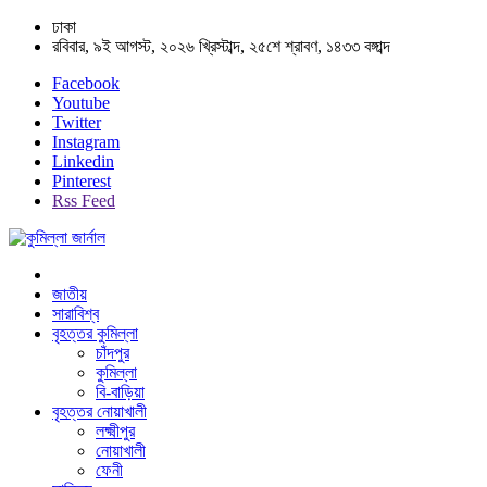
ঢাকা
রবিবার, ৯ই আগস্ট, ২০২৬ খ্রিস্টাব্দ, ২৫শে শ্রাবণ, ১৪৩৩ বঙ্গাব্দ
Facebook
Youtube
Twitter
Instagram
Linkedin
Pinterest
Rss Feed
জাতীয়
সারাবিশ্ব
বৃহত্তর কুমিল্লা
চাঁদপুর
কুমিল্লা
বি-বাড়িয়া
বৃহত্তর নোয়াখালী
লক্ষ্মীপুর
নোয়াখালী
ফেনী