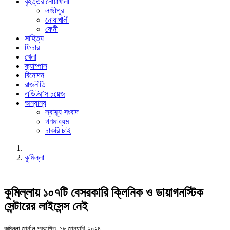
বৃহত্তর নোয়াখালী
লক্ষ্মীপুর
নোয়াখালী
ফেনী
সাহিত্য
ফিচার
খেলা
ক্যাম্পাস
বিনোদন
রাজনীতি
এডিটর’স চয়েজ
অন্যান্য
স্বাস্থ্য সংবাদ
গণমাধ্যম
চাকরি চাই
কুমিল্লা
কুমিল্লায় ১০৭টি বেসরকারি ক্লিনিক ও ডায়াগনস্টিক
সেন্টারের লাইসেন্স নেই
কুমিল্লা জার্নাল
প্রকাশিত: ১৮ জানুয়ারি, ২০২৪