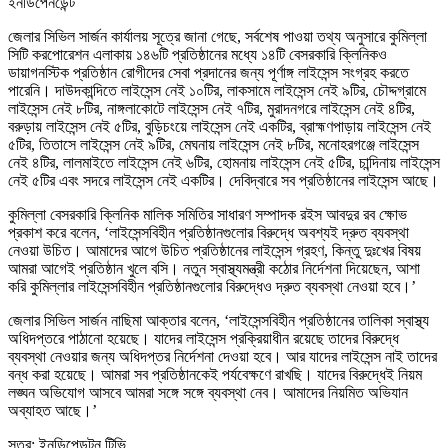
ইনডিপেনডেন্ট
জেলার সিভিল সার্জন কার্যালয় সূত্রে জানা গেছে, সর্বশেষ পাওয়া তথ্য অনুসারে কুমিল্লা
সিটি করপোরেশন এলাকায় ১৪৬টি প্রতিষ্ঠানের মধ্যে ১৪টি বেসরকারি ক্লিনিকও
ডায়াগনস্টিক প্রতিষ্ঠান রোগীদের সেবা প্রদানের জন্য পূর্ণাঙ্গ লাইসেন্স সংগ্রহ করতে
পারেনি। দাউদকান্দিতে লাইসেন্স নেই ১০টির, লাকসামে লাইসেন্স নেই ৯টির, চৌদ্দগ্রামে
লাইসেন্স নেই ৮টির, নাঙ্গলাকোটে লাইসেন্স নেই ৭টির, মুরাদনগরে লাইসেন্স নেই ৪টির,
বরুড়ায় লাইসেন্স নেই ৫টির, বুড়িচংয়ে লাইসেন্স নেই একটির, ব্রাহ্মণপাড়ায় লাইসেন্স নেই
৫টির, তিতাসে লাইসেন্স নেই ৯টির, মেঘনায় লাইসেন্স নেই ৮টির, মনোহরগঞ্জে লাইসেন্স
নেই ৪টির, লালমাইতে লাইসেন্স নেই ৬টির, হোমনায় লাইসেন্স নেই ৫টির, চান্দিনায় লাইসেন্স
নেই ৫টির এবং সদরে লাইসেন্স নেই একটির। দেবিদ্বারে সব প্রতিষ্ঠানের লাইসেন্স আছে।
কুমিল্লা বেসরকারি ক্লিনিক মালিক সমিতির সাধারণ সম্পাদক রইস আবদুর রব ক্ষোভ
প্রকাশ করে বলেন, ‘লাইসেন্সবিহীন প্রতিষ্ঠানগুলোর বিরুদ্ধে অবশ্যই দ্রুত ব্যবস্থা
নেওয়া উচিত। আমাদের আগে উচিত প্রতিষ্ঠানের লাইসেন্স গ্রহণ, কিন্তু দুঃখের বিষয়
আমরা আগেই প্রতিষ্ঠান খুলে বসি। নতুন স্বাস্থ্যমন্ত্রী কঠোর নির্দেশনা দিয়েছেন, আশা
করি কুমিল্লার লাইসেন্সবিহীন প্রতিষ্ঠানগুলোর বিরুদ্ধেও দ্রুত ব্যবস্থা নেওয়া হবে।’
জেলার সিভিল সার্জন নাছিমা আক্তার বলেন, ‘লাইসেন্সবিহীন প্রতিষ্ঠানের তালিকা স্বাস্থ্য
অধিদপ্তরে পাঠানো হয়েছে। যাদের লাইসেন্স প্রক্রিয়াধীন রয়েছে তাদের বিরুদ্ধে
ব্যবস্থা নেওয়ার জন্য অধিদপ্তর নির্দেশনা দেওয়া হবে। আর যাদের লাইসেন্স নাই তাদের
বন্ধ করা হয়েছে। আমরা সব প্রতিষ্ঠানকেই পর্যবেক্ষণে রাখছি। যাদের বিরুদ্ধেই নিয়ম
লঙ্ঘন অভিযোগ আসবে আমরা সঙ্গে সঙ্গে ব্যবস্থা নেব। আমাদের নিয়মিত অভিযান
অব্যাহত আছে।’
সূত্র: ইনডিপেন্ডন্টন টিভি