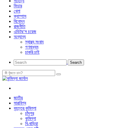
সাহিত্য
ফিচার
খেলা
ক্যাম্পাস
বিনোদন
রাজনীতি
এডিটর’স চয়েজ
অন্যান্য
স্বাস্থ্য সংবাদ
গণমাধ্যম
চাকরি চাই
জাতীয়
সারাবিশ্ব
বৃহত্তর কুমিল্লা
চাঁদপুর
কুমিল্লা
বি-বাড়িয়া