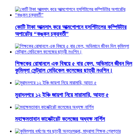
কোটি টাকা আত্মসাৎ করে আত্মগোপনে হসপিটালের কম্পিউটার
অপারেটর “কঙ্কন চক্রবর্তী”
শিক্ষকের রোষানলে এক বিষয়ে ৫ বার ফেল, অভিমানে জীবন দিল
কুমিল্লা সেন্ট্রাল মেডিকেল কলেজের ছাত্রী নওশিন।
মুরাদনগরে ১২ ইঞ্চি জায়গা নিয়ে মারামারি, আহত ৫
মহাক্ষমতাবান কালেক্টরেট কলেজের অধ্যক্ষ নার্গিস