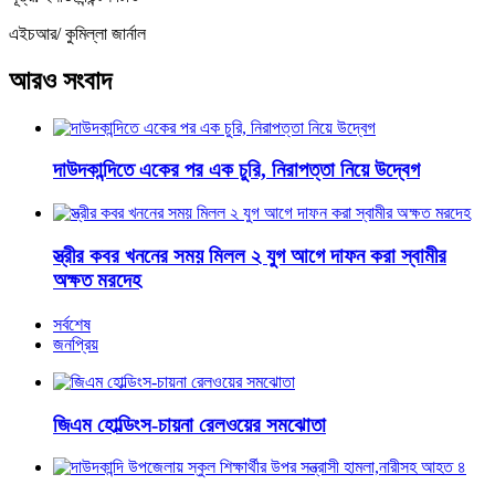
এইচআর/ কুমিল্লা জার্নাল
আরও সংবাদ
দাউদকান্দিতে একের পর এক চুরি, নিরাপত্তা নিয়ে উদ্বেগ
স্ত্রীর কবর খননের সময় মিলল ২ যুগ আগে দাফন করা স্বামীর
অক্ষত মরদেহ
সর্বশেষ
জনপ্রিয়
জিএম হোল্ডিংস-চায়না রেলওয়ের সমঝোতা