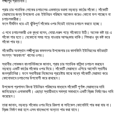
লক্ষ্মীপুর প্রতিনিধি।
প্রায় চার শতাধিক লোকের চলাচলের একমাত্র ভরসা নড়বড়ে কাঠের সাঁকো। সাঁকোটি
মেরামতের জন্য উপজেলা এবং ইউনিয়ন পরিষদে আবেদন করেও কোনো ফল পাচ্ছেন না
চলাচলকারীরা।
ফলে দীর্ঘদিন ধরে এই ঝুঁকিপূর্ণ সাঁকোর ওপর দিয়েই তাদের চলাচল করতে হচ্ছে।
এ পথে চলাচলকারী এক বৃদ্ধা বলেন, দোয়া-দরুদ পড়ে সাঁকোতে উঠি। অনেক কষ্ট হয় এ
সাঁকো পার হতে। যেকোনো সময় পড়ে যাওয়ার আশঙ্কায় থাকি। শিশুরাও খুব কষ্ট করে
সাঁকো পার হয়।
সাঁকোটির অবস্থান লক্ষ্মীপুরের কমলনগর উপজেলার চর কালকিনি ইউনিয়নের মতিরহাট
সংলগ্ন ‘জয়বাংলা’ খালের ওপর।
স্থানীয় লোকজন বাংলানিউজকে জানান, প্রায় চার শতাধিক বাসিন্দা চলাচল করছেন
নড়বড়ে একটি কাঠের সাঁকোর ওপর দিয়ে। সাঁকোটি মেরামতে এগিয়ে আসেনি স্থানীয়
জনপ্রতিনিরা। ফলে স্থানীয়রা নিজেদের প্রচেষ্টায় মাঝে মধ্যে সাঁকোটি মেরামত করে
কোনোভাবে চলাচলের উপযোগী করে রাখছেন।
উপজেলা প্রশাসন কিংবা ইউনিয়ন পরিষদের মাধ্যমে সাঁকোটি পূর্ণাঙ্গ মেরামতের দাবি
জানিয়েছেন এলাকাবাসী। এছাড়া স্থায়ীভাবে সমস্যা সমাধানে একটি ব্রিজ নির্মাণেরও দাবি
করেছেন।
তারা জানান, নড়বড়ে সাঁকোর ওপর দিয়ে রিকশা বা সাইকেল কোনোটাই পার করা যায় না।
ব্রিজ নির্মাণ করা হলে এসব বাহনগুলো অন্তত পার করা যাবে।