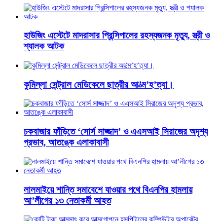
হাউজিং এস্টেটে মাদরাসার প্রিন্সিপালের রহস্যজনক মৃত্যু, স্ত্রী ও
শ্যালক আটক
কুমিল্লা সেন্ট্রাল মেডিকেলে ছাত্রীর আ’ত্ম’হ’ত্যা।
চকবাজার ফাঁড়িতে ‘সোর্স সাজ্জাদ’ ও এএসআই সিরাজের অদৃশ্য
প্রভাব, আতঙ্কে এলাকাবাসী
লালমাইয়ে শান্তি সমাবেশে যাওয়ার পথে বিএনপির হামলায়
আ’লীগের ১৩ নেতাকর্মী আহত