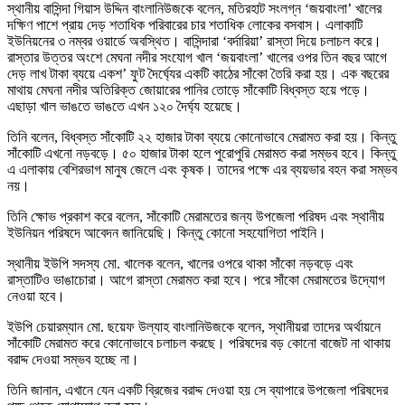
স্থানীয় বাসিন্দা গিয়াস উদ্দিন বাংলানিউজকে বলেন, মতিরহাট সংলগ্ন ‘জয়বাংলা’ খালের
দক্ষিণ পাশে প্রায় দেড় শতাধিক পরিবারের চার শতাধিক লোকের বসবাস। এলাকাটি
ইউনিয়নের ৩ নম্বর ওয়ার্ডে অবস্থিত। বাসিন্দারা ‘বর্দারিয়া’ রাস্তা দিয়ে চলাচল করে।
রাস্তার উত্তর অংশে মেঘনা নদীর সংযোগ খাল ‘জয়বাংলা’ খালের ওপর তিন বছর আগে
দেড় লাখ টাকা ব্যয়ে একশ’ ফুট দৈর্ঘ্যের একটি কাঠের সাঁকো তৈরি করা হয়। এক বছরের
মাথায় মেঘনা নদীর অতিরিক্ত জোয়ারের পানির তোড়ে সাঁকোটি বিধ্বস্ত হয়ে পড়ে।
এছাড়া খাল ভাঙতে ভাঙতে এখন ১২০ দৈর্ঘ্য হয়েছে।
তিনি বলেন, বিধ্বস্ত সাঁকোটি ২২ হাজার টাকা ব্যয়ে কোনোভাবে মেরামত করা হয়। কিন্তু
সাঁকোটি এখনো নড়বড়ে। ৫০ হাজার টাকা হলে পুরোপুরি মেরামত করা সম্ভব হবে। কিন্তু
এ এলাকায় বেশিরভাগ মানুষ জেলে এবং কৃষক। তাদের পক্ষে এর ব্যয়ভার বহন করা সম্ভব
নয়।
তিনি ক্ষোভ প্রকাশ করে বলেন, সাঁকোটি মেরামতের জন্য উপজেলা পরিষদ এবং স্থানীয়
ইউনিয়ন পরিষদে আবেদন জানিয়েছি। কিন্তু কোনো সহযোগিতা পাইনি।
স্থানীয় ইউপি সদস্য মো. খালেক বলেন, খালের ওপরে থাকা সাঁকো নড়বড়ে এবং
রাস্তাটিও ভাঙাচোরা। আগে রাস্তা মেরামত করা হবে। পরে সাঁকো মেরামতের উদ্যোগ
নেওয়া হবে।
ইউপি চেয়ারম্যান মো. ছয়েফ উল্যাহ বাংলানিউজকে বলেন, স্থানীয়রা তাদের অর্থায়নে
সাঁকোটি মেরামত করে কোনোভাবে চলাচল করছে। পরিষদের বড় কোনো বাজেট না থাকায়
বরাদ্দ দেওয়া সম্ভব হচ্ছে না।
তিনি জানান, এখানে যেন একটি ব্রিজের বরাদ্দ দেওয়া হয় সে ব্যাপারে উপজেলা পরিষদের