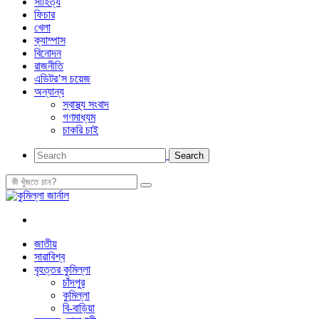
সাহিত্য
ফিচার
খেলা
ক্যাম্পাস
বিনোদন
রাজনীতি
এডিটর’স চয়েজ
অন্যান্য
স্বাস্থ্য সংবাদ
গণমাধ্যম
চাকরি চাই
জাতীয়
সারাবিশ্ব
বৃহত্তর কুমিল্লা
চাঁদপুর
কুমিল্লা
বি-বাড়িয়া