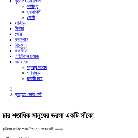
বৃহত্তর নোয়াখালী
লক্ষ্মীপুর
নোয়াখালী
ফেনী
সাহিত্য
ফিচার
খেলা
ক্যাম্পাস
বিনোদন
রাজনীতি
এডিটর’স চয়েজ
অন্যান্য
স্বাস্থ্য সংবাদ
গণমাধ্যম
চাকরি চাই
বৃহত্তর নোয়াখালী
চার শতাধিক মানুষের ভরসা একটি সাঁকো
কুমিল্লা জার্নাল
প্রকাশিত: ১৭ ফেব্রুয়ারি, ২০২২