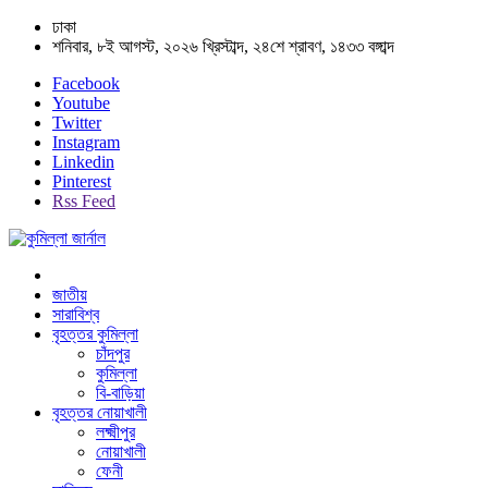
ঢাকা
শনিবার, ৮ই আগস্ট, ২০২৬ খ্রিস্টাব্দ, ২৪শে শ্রাবণ, ১৪৩৩ বঙ্গাব্দ
Facebook
Youtube
Twitter
Instagram
Linkedin
Pinterest
Rss Feed
জাতীয়
সারাবিশ্ব
বৃহত্তর কুমিল্লা
চাঁদপুর
কুমিল্লা
বি-বাড়িয়া
বৃহত্তর নোয়াখালী
লক্ষ্মীপুর
নোয়াখালী
ফেনী