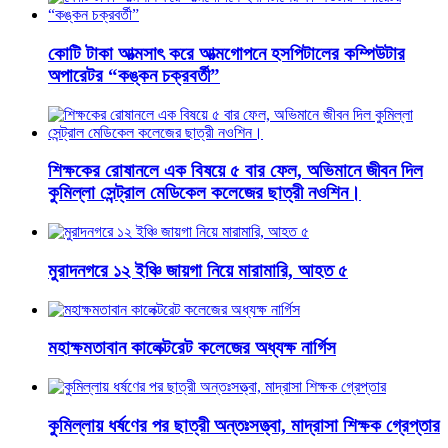
কোটি টাকা আত্মসাৎ করে আত্মগোপনে হসপিটালের কম্পিউটার
অপারেটর “কঙ্কন চক্রবর্তী”
শিক্ষকের রোষানলে এক বিষয়ে ৫ বার ফেল, অভিমানে জীবন দিল
কুমিল্লা সেন্ট্রাল মেডিকেল কলেজের ছাত্রী নওশিন।
মুরাদনগরে ১২ ইঞ্চি জায়গা নিয়ে মারামারি, আহত ৫
মহাক্ষমতাবান কালেক্টরেট কলেজের অধ্যক্ষ নার্গিস
কুমিল্লায় ধর্ষণের পর ছাত্রী অন্তঃসত্ত্বা, মাদ্রাসা শিক্ষক গ্রেপ্তার