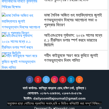
ভাষা সৈনিক অজিত গুহ মহাবিদ্যালয়ে জুলাই
গণঅভ্যুত্থান দিবসের আলোচনা সভা ও
পুরস্কার বিতরণ
​আইএমএফের পূর্বাভাস: ২০২৯ সালের মধ্যে
৫.১ ট্রিলিয়ন ডলার স্পর্শ করবে ভারতের
জিডিপি
শহীদ কাইয়ুমকে স্মরণ করে কুবিতে জুলাই
গণঅভ্যুত্থান দিবস পালিত
সমকামিতা ও ছাত্রদলের বিরুদ্ধে অপপ্রচারের
প্রতিবাদে কুবিতে মৌন মিছিল
বার্তা কার্যালয়- কাশিমুল মাদ্রাসা রোড,দক্ষিণ চর্থা, কুমিল্লা।
যোগাযোগ- ০১৭৮৭-২৩৫৪৩৩, ০১৮৬৭-৪০৫২৭৯
অন্যের অধিকার নিয়ে সোচ্চার, নিজের ঘরে নীরব
ইমেইল- dailycomillajournal@gmail.com
পাকিস্তান
অনুমোদন ছাড়া পোর্টালের প্রকাশিত সংবাদ,ছবি ও ভিডিও কপিরাইট করা সম্পূর্ণ নিষিদ্ধ।
Designed By
♥Nagorikit.com